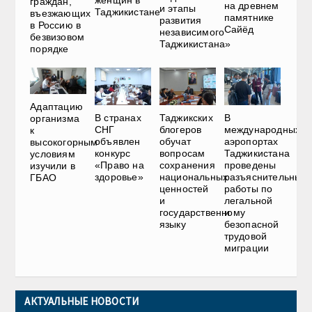
женщин в
граждан,
на древнем
и этапы
Таджикистане
въезжающих
памятнике
развития
в Россию в
Сайёд
независимого
безвизовом
Таджикистана»
порядке
Адаптацию
В странах
Таджикских
В
организма
СНГ
блогеров
международных
к
объявлен
обучат
аэропортах
высокогорным
конкурс
вопросам
Таджикистана
условиям
«Право на
сохранения
проведены
изучили в
здоровье»
национальных
разъяснительные
ГБАО
ценностей
работы по
и
легальной
государственному
и
языку
безопасной
трудовой
миграции
АКТУАЛЬНЫЕ НОВОСТИ