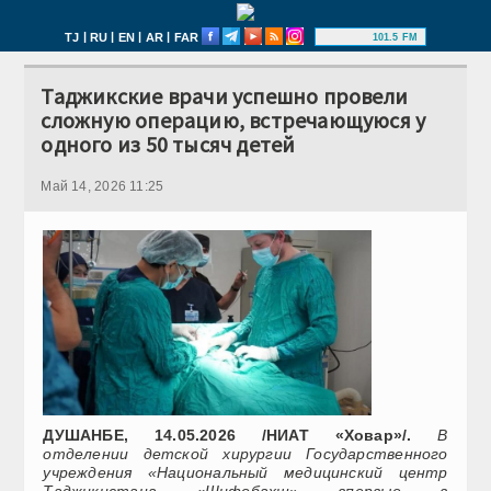
|
|
|
|
TJ
RU
EN
AR
FAR
101.5 FM
Таджикские врачи успешно провели
сложную операцию, встречающуюся у
одного из 50 тысяч детей
Май 14, 2026 11:25
ДУШАНБЕ, 14.05.2026 /НИАТ «Ховар»/.
В
отделении детской хирургии Государственного
учреждения «Национальный медицинский центр
Таджикистана «Шифобахш» впервые в