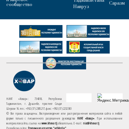
Таджикистана
Саразм
сообщество
Навруз
НИАТ «Ховар»: 734018, Республика
Таджикистан, г. Душанбе, проспект Саъди
Шерози 16. тел.: +992 (37) 2385217, факс: +992 (37) 2232383
© Все права защищены. Воспроизведение или распространение материалов сайта в любой
форме только с письменного разрешения руководства
НИАТ «Ховар»
. При использовании
материалов сайта, ссылка на
www.khovar.tj
обязательна. E-mail:
niat@khovar.tj
Разработка сайта:
Рекламное агентство "adMedia"