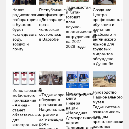
Таджикистан
Новая
Республиканская
Создание
и Китай
радиоэкологическая
конференция
Центра
готовят
лаборатория
«Декларация
профессионально
план
в Бустоне
прав
обучения и
научно-
будет
человека»
изучения
аналитического
исследовать
состоялась
арабского и
сотрудничества
воду,
в Варзобе
английского
на 2027-
воздух и
языков для
2028 годы
почву
трудовых
мигрантов
обсуждено
в Душанбе
В
Использование
Руководство
Презентована
«Таджикаэронавигации»
мобильного
Национального
книга
обсуждена
приложения
музея
Лидера
реализация
«Амина»
Таджикистана
нации
Национальной
станет
ознакомилось
«Народная
стратегии
обязательным
с ходом
Демократическая
активизации
для
археологических
партия
роли
иностранных
раскопок
Таджикистана