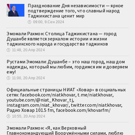
Празднование Дня независимости — яркое
подтверждение того, что славный народ
Таджикистана ценит мир
🕔
09:00, 9.Сен 2024
Эмомали Рахмон: Столица Таджикистана — город
Душанбе является зеркалом истории и жизни
таджикского народа и государства таджиков
🕔
11:48, 20.Апр 2024
Рустами Эмомали: Душанбе – это наш город, наш дом
надежды, который мы любим, гордимся им и доверяем
ему!
🕔
11:00, 20.Апр 2024
Официальные страницы НИАТ «Ховар» в социальных
сетях: facebook.com/niatkhovar, t.me/niatkhovar,
youtube.com/@niat_Khovar_tj,
instagram.com/niat_khovar/, twitter.com/niatkhovar,
Радио Ховар 101.5 fm, facebook.com/khovarfm/
🕔
10:55, 20.Апр 2024
Эмомали Рахмон: «Я, как Верховный
Главнокомандующий Вооружёнными силами, люблю