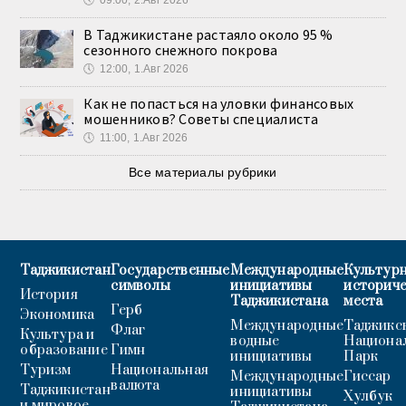
🕔
09:00, 2.Авг 2026
В Таджикистане растаяло около 95 %
сезонного снежного покрова
🕔
12:00, 1.Авг 2026
Как не попасться на уловки финансовых
мошенников? Советы специалиста
🕔
11:00, 1.Авг 2026
Все материалы рубрики
Таджикистан
Государственные
Международные
Культурн
символы
инициативы
историч
История
Таджикистана
места
Герб
Экономика
Международные
Таджикс
Флаг
Культура и
водные
Национа
образование
Гимн
инициативы
Парк
Туризм
Национальная
Международные
Гиссар
валюта
Таджикистан
инициативы
Хулбук
и мировое