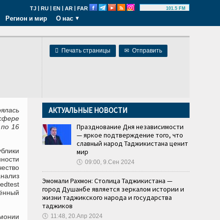
|
|
|
|
TJ
RU
EN
AR
FAR
101.5 FM
Регион и мир
О нас

Печать страницы
✉
Отправить
АКТУАЛЬНЫЕ НОВОСТИ
ялась
сфере
Празднование Дня независимости
 по 16
— яркое подтверждение того, что
славный народ Таджикистана ценит
блики
мир
ности
🕔
09:00, 9.Сен 2024
ество
нализ
Эмомали Рахмон: Столица Таджикистана —
dtest
город Душанбе является зеркалом истории и
ённый
жизни таджикского народа и государства
таджиков
емонии
🕔
11:48, 20.Апр 2024