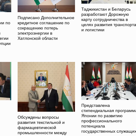
Таджикистан и Беларусь
разработают Дорожную
Подписано Дополнительное
карту сотрудничества в
ии по
кредитное соглашение по
целях развития транспорт
сокращению потерь
и логистики
я
электроэнергии в
егии
Хатлонской области
упции
Представлена
стипендиальная программ
Японии по развитию
Обсуждены вопросы
профессионального
развития текстильной и
потенциала
фармацевтической
государственных служащи
промышленности между