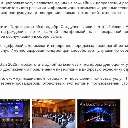
 и цифровых услуг является одним из важнейших направлений ра
 стремительного развития информационно-коммуникационных техн
инфраструктуры и внедрение новых технологий относятся к 
лики Таджикистан Исфандиёр Саъдулло заявил, что «Telecom 
й награждения, но и важной платформой для прозрачной оц
ов обслуживания в сфере связи.
ие цифровой экономики и внедрение передовых технологий во 
услуг. Именно здоровая конкуренция способствует улучшению сер
istan 2025» может стать одной из ключевых платформ для оценки 
их достижений и привлечения инвестиций в цифровую экономику ст
елекоммуникационной отрасли и повышения качества услуг. П
тернет-провайдеров, отраслевых экспертов и пользователей ст