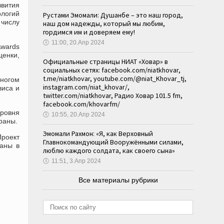
звития
ологий
Рустами Эмомали: Душанбе – это наш город,
числу
наш дом надежды, который мы любим,
гордимся им и доверяем ему!
🕔
11:00, 20.Апр 2024
Awards
енки,
Официальные страницы НИАТ «Ховар» в
социальных сетях: facebook.com/niatkhovar,
t.me/niatkhovar, youtube.com/@niat_Khovar_tj,
многом
instagram.com/niat_khovar/,
виса и
twitter.com/niatkhovar, Радио Ховар 101.5 fm,
facebook.com/khovarfm/
уровня
🕔
10:55, 20.Апр 2024
раны.
Эмомали Рахмон: «Я, как Верховный
роект
Главнокомандующий Вооружёнными силами,
раны в
люблю каждого солдата, как своего сына»
🕔
11:51, 3.Апр 2024
Все материалы рубрики