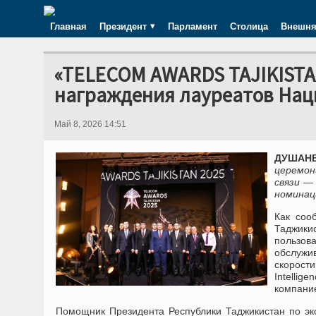
Главная
Президент
Парламент
Столица
Внешня
«TELECOM AWARDS TAJIKISTAN
награждения лауреатов Нац
Май 8, 2026 14:51
ДУШАНБЕ
церемон
связи —
номинац
Как соо
Таджики
пользов
обслужи
скорост
Intelli
компани
Помощник Президента Республики Таджикистан по э