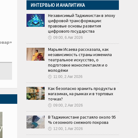
ИНТЕРВЬЮ И АНАЛИТИКА
Независимый Таджикистан в эпоху
цифровой трансформации:
правовые основы развития
цифрового государства
🕔
09:00, 6.Авг 2026
овар»
Марьям Исаева рассказала, как
независимость страны изменила
театральное искусство, о
подготовке моноспектакля и о
молодёжи
🕔
11:00, 2.Авг 2026
Как безопасно хранить продукты в
магазинах, на рынках и в торговых
точках?
🕔
09:00, 2.Авг 2026
В Таджикистане растаяло около 95
% сезонного снежного покрова
🕔
12:00, 1.Авг 2026