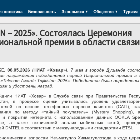
я политика
Безопасность
Экономика
Общество
Туризм
 – 2025». Состоялась Церемония
иональной премии в области связи
, 08.05.2026 /НИАТ «Ховар»/.
7 мая в городе Душанбе состо
ия награждения победителей первой Национальной премии в 
 «Telecom Awards Tajikistan 2025». Победители были определены
иям и удостоены наград
.
бщили НИАТ «Ховар» в Службе связи при Правительстве Респу
стан, в процессе оценки учитывались уровень удовлетворён
ателей на основе телефонных опросов клиентов (CATI), кач
вания по методу «тайный покупатель» (Mystery Shopping), а
и и покрытия интернета с использованием данных OOKLA Spee
gence, а также технический анализ мобильных сетей, провед
ей DMTEL в соответствии с международными стандартами ETSI.
кономическим вопросам Неъматулло Хикматуллозода в ходе цер