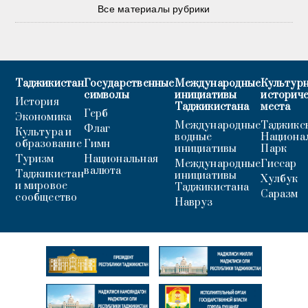
Все материалы рубрики
Таджикистан
Государственные
Международные
Культурн
символы
инициативы
историч
История
Таджикистана
места
Герб
Экономика
Международные
Таджикс
Флаг
Культура и
водные
Национа
образование
Гимн
инициативы
Парк
Туризм
Национальная
Международные
Гиссар
валюта
Таджикистан
инициативы
Хулбук
и мировое
Таджикистана
Саразм
сообщество
Навруз