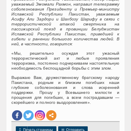
уважаемый Эмомали Рахмон, направил телеграмму
соболезнования Президенту и Премьер-министру
Исламской Республики Пакистан, уважаемым
Асифу Али Зардори и Шахбозу Шарифу в связи с
террористической атакой смертника на
пассижирский поезд в провинции Белуджистан
Исламской Республики Пакистан, приведшей к
гибели и ранении большого количества людей. В
ней, в частности, говорится:
«Мы, решительно осуждая этот ужасный
террористический акт и любые проявления
терроризма, постоянно подчеркиваем настоятельную
необходимость беспощадной борьбы с этим злом.
Выражаю Вам, дружественному братскому народу
Пакистана, родным и близким погибших наши
глубокие соболезнования и слова искренней
поддержки. Прошу у Всевышнего милости и
прощения для погибших, а всем пострадавшим —
скорейшего и полного выздоровления».

Печать страницы
✉
Отправить