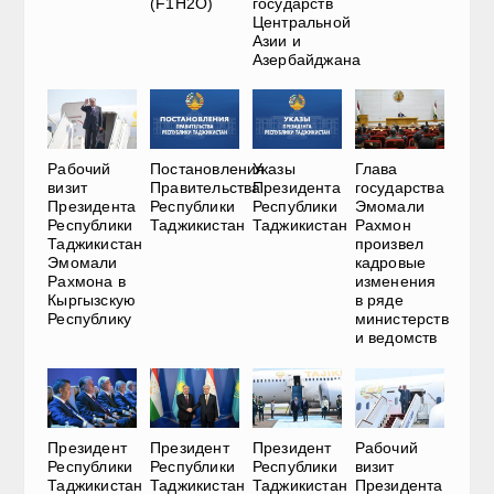
(F1H2O)
государств
Центральной
Азии и
Азербайджана
Рабочий
Постановления
Указы
Глава
визит
Правительства
Президента
государства
Президента
Республики
Республики
Эмомали
Республики
Таджикистан
Таджикистан
Рахмон
Таджикистан
произвел
Эмомали
кадровые
Рахмона в
изменения
Кыргызскую
в ряде
Республику
министерств
и ведомств
Президент
Президент
Президент
Рабочий
Республики
Республики
Республики
визит
Таджикистан
Таджикистан
Таджикистан
Президента