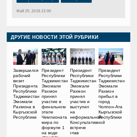
Май 25, 2026 23:00
ДРУГИЕ НОВОСТИ ЭТОЙ РУБРИКИ
Завершился
Президент
Президент
Президент
рабочий
Республики
Республики
Республики
визит
Таджикистан
Таджикистан
Таджикистан
Президента
Эмомали
Эмомали
Эмомали
Республики
Рахмон
Рахмон
Рахмон
Таджикистан
принял
принял
прибыл в
Эмомали
участие в
участие и
город
Рахмона в
финальном
выступил
Чолпон-Ата
Кыргызской
этапе
на
Кыргызской
Республике
Чемпионата
неформальной
Республики
мира по
Консультативной
формуле 1
встрече
на воде
глав