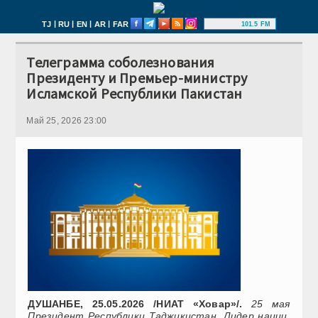
|
|
|
|
TJ
RU
EN
AR
FAR
101.5 FM
Телеграмма соболезнования
Президенту и Премьер-министру
Исламской Республики Пакистан
Май 25, 2026 23:00
ДУШАНБЕ, 25.05.2026 /НИАТ «Ховар»/.
25 мая
Президент Республики Таджикистан, Лидер нации,