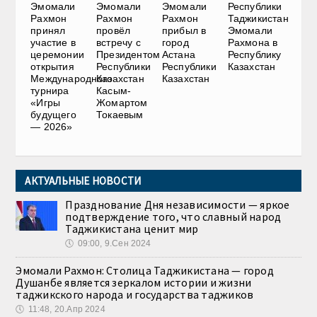
Эмомали
Эмомали
Эмомали
Республики
Рахмон
Рахмон
Рахмон
Таджикистан
принял
провёл
прибыл в
Эмомали
участие в
встречу с
город
Рахмона в
церемонии
Президентом
Астана
Республику
открытия
Республики
Республики
Казахстан
Международного
Казахстан
Казахстан
турнира
Касым-
«Игры
Жомартом
будущего
Токаевым
— 2026»
АКТУАЛЬНЫЕ НОВОСТИ
Празднование Дня независимости — яркое
подтверждение того, что славный народ
Таджикистана ценит мир
🕔
09:00, 9.Сен 2024
Эмомали Рахмон: Столица Таджикистана — город
Душанбе является зеркалом истории и жизни
таджикского народа и государства таджиков
🕔
11:48, 20.Апр 2024