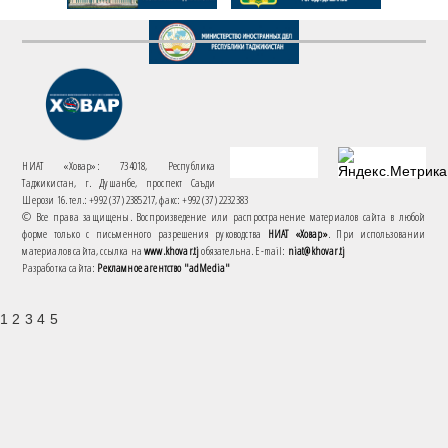
НИАТ «Ховар»: 734018, Республика
Таджикистан, г. Душанбе, проспект Саъди
Шерози 16. тел.: +992 (37) 2385217, факс: +992 (37) 2232383
© Все права защищены. Воспроизведение или распространение материалов сайта в любой
форме только с письменного разрешения руководства
НИАТ «Ховар»
. При использовании
материалов сайта, ссылка на
www.khovar.tj
обязательна. E-mail:
niat@khovar.tj
Разработка сайта:
Рекламное агентство "adMedia"
1 2 3 4 5