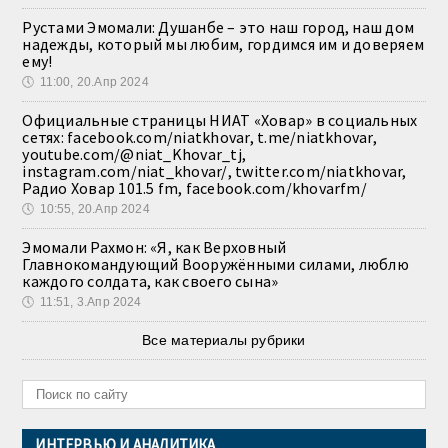
Рустами Эмомали: Душанбе – это наш город, наш дом
надежды, который мы любим, гордимся им и доверяем
ему!
🕔
11:00, 20.Апр 2024
Официальные страницы НИАТ «Ховар» в социальных
сетях: facebook.com/niatkhovar, t.me/niatkhovar,
youtube.com/@niat_Khovar_tj,
instagram.com/niat_khovar/, twitter.com/niatkhovar,
Радио Ховар 101.5 fm, facebook.com/khovarfm/
🕔
10:55, 20.Апр 2024
Эмомали Рахмон: «Я, как Верховный
Главнокомандующий Вооружёнными силами, люблю
каждого солдата, как своего сына»
🕔
11:51, 3.Апр 2024
Все материалы рубрики
ИНТЕРВЬЮ И АНАЛИТИКА