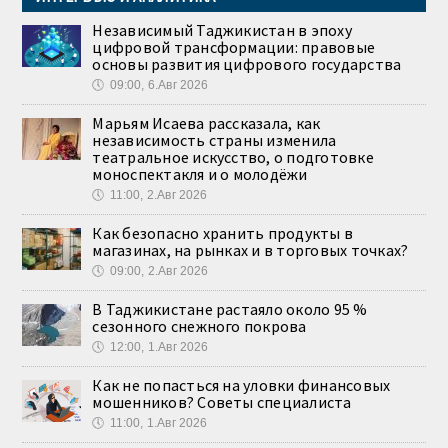
Независимый Таджикистан в эпоху
цифровой трансформации: правовые
основы развития цифрового государства
🕔
09:00, 6.Авг 2026
Марьям Исаева рассказала, как
независимость страны изменила
театральное искусство, о подготовке
моноспектакля и о молодёжи
🕔
11:00, 2.Авг 2026
Как безопасно хранить продукты в
магазинах, на рынках и в торговых точках?
🕔
09:00, 2.Авг 2026
В Таджикистане растаяло около 95 %
сезонного снежного покрова
🕔
12:00, 1.Авг 2026
Как не попасться на уловки финансовых
мошенников? Советы специалиста
🕔
11:00, 1.Авг 2026