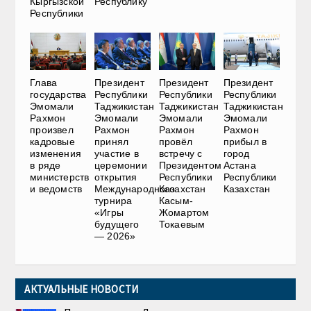
Кыргызской
Республику
Республики
Глава
Президент
Президент
Президент
государства
Республики
Республики
Республики
Эмомали
Таджикистан
Таджикистан
Таджикистан
Рахмон
Эмомали
Эмомали
Эмомали
произвел
Рахмон
Рахмон
Рахмон
кадровые
принял
провёл
прибыл в
изменения
участие в
встречу с
город
в ряде
церемонии
Президентом
Астана
министерств
открытия
Республики
Республики
и ведомств
Международного
Казахстан
Казахстан
турнира
Касым-
«Игры
Жомартом
будущего
Токаевым
— 2026»
АКТУАЛЬНЫЕ НОВОСТИ