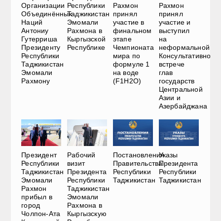
Организации
Республики
Рахмон
Рахмон
Объединённых
Таджикистан
принял
принял
Наций
Эмомали
участие в
участие и
Антониу
Рахмона в
финальном
выступил
Гутерриша
Кыргызской
этапе
на
Президенту
Республике
Чемпионата
неформальной
Республики
мира по
Консультативной
Таджикистан
формуле 1
встрече
Эмомали
на воде
глав
Рахмону
(F1H2O)
государств
Центральной
Азии и
Азербайджана
Президент
Рабочий
Постановления
Указы
Республики
визит
Правительства
Президента
Таджикистан
Президента
Республики
Республики
Эмомали
Республики
Таджикистан
Таджикистан
Рахмон
Таджикистан
прибыл в
Эмомали
город
Рахмона в
Чолпон-Ата
Кыргызскую