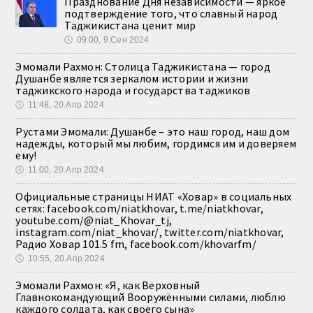
Празднование Дня независимости — яркое
подтверждение того, что славный народ
Таджикистана ценит мир
🕔
09:00, 9.Сен 2024
Эмомали Рахмон: Столица Таджикистана — город
Душанбе является зеркалом истории и жизни
таджикского народа и государства таджиков
🕔
11:48, 20.Апр 2024
Рустами Эмомали: Душанбе – это наш город, наш дом
надежды, который мы любим, гордимся им и доверяем
ему!
🕔
11:00, 20.Апр 2024
Официальные страницы НИАТ «Ховар» в социальных
сетях: facebook.com/niatkhovar, t.me/niatkhovar,
youtube.com/@niat_Khovar_tj,
instagram.com/niat_khovar/, twitter.com/niatkhovar,
Радио Ховар 101.5 fm, facebook.com/khovarfm/
🕔
10:55, 20.Апр 2024
Эмомали Рахмон: «Я, как Верховный
Главнокомандующий Вооружёнными силами, люблю
каждого солдата, как своего сына»