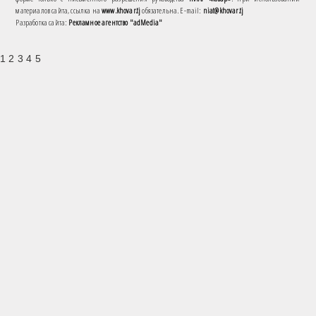
материалов сайта, ссылка на
www.khovar.tj
обязательна. E-mail:
niat@khovar.tj
Разработка сайта:
Рекламное агентство "adMedia"
1 2 3 4 5