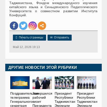
Таджикистана, Фондом международного изучения
китайского языка и Синьцзянского Педагогического
Университета о совместном развитии Института
Конфуций.

Печать страницы
✉
Отправить
Май 12, 2026 19:13
ДРУГИЕ НОВОСТИ ЭТОЙ РУБРИКИ
Поздравительная
Завершился
Президент
Президент
телеграмма
рабочий
Республики
Республики
Генерального
визит
Таджикистан
Таджикистан
секретаря
Президента
Эмомали
Эмомали