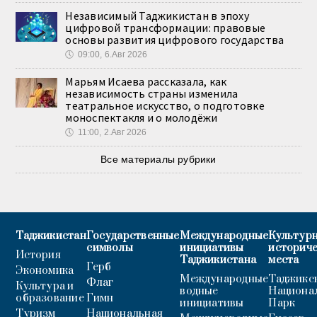
Независимый Таджикистан в эпоху
цифровой трансформации: правовые
основы развития цифрового государства
🕔
09:00, 6.Авг 2026
Марьям Исаева рассказала, как
независимость страны изменила
театральное искусство, о подготовке
моноспектакля и о молодёжи
🕔
11:00, 2.Авг 2026
Все материалы рубрики
Таджикистан
Государственные
Международные
Культурн
символы
инициативы
историч
История
Таджикистана
места
Герб
Экономика
Международные
Таджикс
Флаг
Культура и
водные
Национа
образование
Гимн
инициативы
Парк
Туризм
Национальная