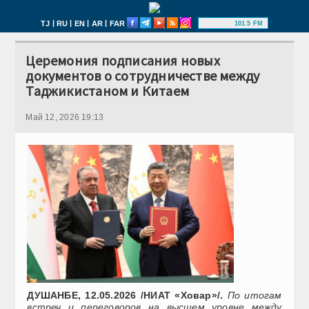
|
|
|
|
TJ
RU
EN
AR
FAR
101.5 FM
Церемония подписания новых
документов о сотрудничестве между
Таджикистаном и Китаем
Май 12, 2026 19:13
ДУШАНБЕ, 12.05.2026 /НИАТ «Ховар»/.
По итогам
встреч и переговоров на высшем уровне между