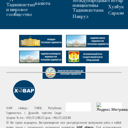
Международные
Гиссар
валюта
Таджикистан
инициативы
Хулбук
и мировое
Таджикистана
Саразм
сообщество
Навруз
НИАТ «Ховар»: 734018, Республика
Таджикистан, г. Душанбе, проспект Саъди
Шерози 16. тел.: +992 (37) 2385217, факс: +992 (37) 2232383
© Все права защищены. Воспроизведение или распространение материалов сайта в любой
форме только с письменного разрешения руководства
НИАТ «Ховар»
. При использовании