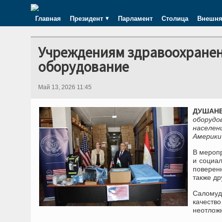
Главная
Президент
Парламент
Столица
Внешня
Учреждениям здравоохранен
оборудование
Май 13, 2026 11:45
ДУШАНБЕ
оборудо
населе
Америки
В мероп
и социа
поверен
также др
Саломуд
качеств
неотлож