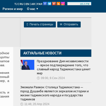
|
|
|
|
TJ
RU
EN
AR
FAR
101.5 FM
Регион и мир
О нас

Печать страницы
✉
Отправить
АКТУАЛЬНЫЕ НОВОСТИ
одное
ащиты
Празднование Дня независимости
татов
— яркое подтверждение того, что
ва.
славный народ Таджикистана ценит
анения
мир
енный
🕔
09:00, 9.Сен 2024
кер, а
Эмомали Рахмон: Столица Таджикистана —
город Душанбе является зеркалом истории и
ость и
жизни таджикского народа и государства
зания
таджиков
🕔
11:48, 20.Апр 2024