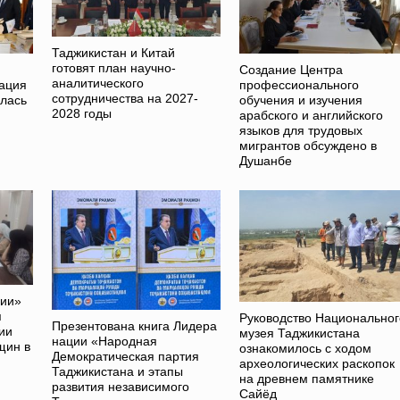
Таджикистан и Китай
готовят план научно-
Создание Центра
аналитического
ация
профессионального
сотрудничества на 2027-
ялась
обучения и изучения
2028 годы
арабского и английского
языков для трудовых
мигрантов обсуждено в
Душанбе
ции»
я
Руководство Национальног
Презентована книга Лидера
ии
музея Таджикистана
нации «Народная
щин в
ознакомилось с ходом
Демократическая партия
археологических раскопок
Таджикистана и этапы
на древнем памятнике
развития независимого
Сайёд