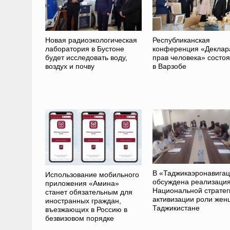
Новая радиоэкологическая
Республиканская
лаборатория в Бустоне
конференция «Деклар
будет исследовать воду,
прав человека» состо
воздух и почву
в Варзобе
В «Таджикаэронавига
Использование мобильного
обсуждена реализаци
приложения «Амина»
Национальной стратег
станет обязательным для
активизации роли жен
иностранных граждан,
Таджикистане
въезжающих в Россию в
безвизовом порядке