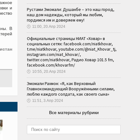
важное
овки и
Рустами Эмомали: Душанбе – это наш город,
ество
наш дом надежды, который мы любим,
гордимся им и доверяем ему!
🕔
11:00, 20.Апр 2024
аны. В
атерей
Официальные страницы НИАТ «Ховар» в
социальных сетях: facebook.com/niatkhovar,
t.me/niatkhovar, youtube.com/@niat_Khovar_tj,
истан
instagram.com/niat_khovar/,
twitter.com/niatkhovar, Радио Ховар 101.5 fm,
facebook.com/khovarfm/
🕔
10:55, 20.Апр 2024
Эмомали Рахмон: «Я, как Верховный
Главнокомандующий Вооружёнными силами,
люблю каждого солдата, как своего сына»
🕔
11:51, 3.Апр 2024
Все материалы рубрики