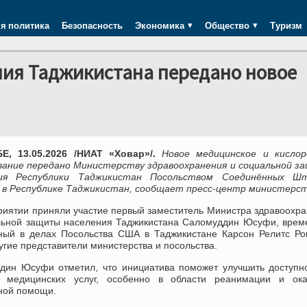
я политика
Безопасность
Экономика
Общество
Туризм
ия Таджикистана передано новое
, 13.05.2026 /НИАТ «Ховар»/.
Новое медицинское и кислор
вание передано Министерству здравоохранения и социальной з
ния Республики Таджикистан Посольством Соединённых Ш
 в Республике Таджикистан, сообщает пресс-центр министерст
риятии приняли участие первый заместитель Министра здравоохр
льной защиты населения Таджикистана Саломуддин Юсуфи, врем
ный в делах Посольства США в Таджикистане Карсон Релитс Ро
угие представители министерства и посольства.
дин Юсуфи отметил, что инициатива поможет улучшить доступн
о медицинских услуг, особенно в области реанимации и ока
ной помощи.