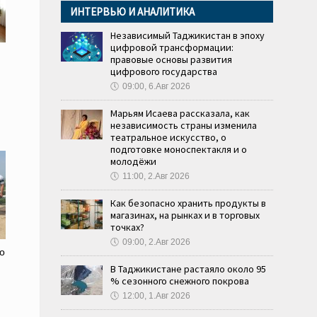
ИНТЕРВЬЮ И АНАЛИТИКА
Независимый Таджикистан в эпоху
цифровой трансформации:
правовые основы развития
цифрового государства
🕔
09:00, 6.Авг 2026
Марьям Исаева рассказала, как
независимость страны изменила
театральное искусство, о
подготовке моноспектакля и о
молодёжи
🕔
11:00, 2.Авг 2026
Как безопасно хранить продукты в
магазинах, на рынках и в торговых
точках?
🕔
09:00, 2.Авг 2026
о
В Таджикистане растаяло около 95
% сезонного снежного покрова
🕔
12:00, 1.Авг 2026