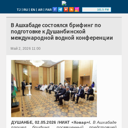
|
|
|
|
TJ
RU
EN
AR
FAR
101.5 FM
В Ашхабаде состоялся брифинг по
подготовке к Душанбинской
международной водной конференции
Май 2, 2026 11:00
ДУШАНБЕ, 02.05.2026 /НИАТ «Ховар»/.
В Ашхабаде
прошел брифинг, посвященный предстоящей