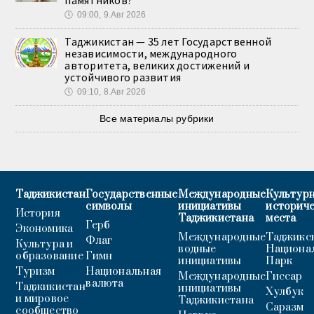
памятников?
🕔
09:00, 9.Авг 2026
Таджикистан — 35 лет Государственной
независимости, международного
авторитета, великих достижений и
устойчивого развития
🕔
09:10, 8.Авг 2026
Все материалы рубрики
Таджикистан
Государственные
Международные
Культурн
символы
инициативы
историч
История
Таджикистана
места
Герб
Экономика
Международные
Таджикс
Флаг
Культура и
водные
Национа
образование
Гимн
инициативы
Парк
Туризм
Национальная
Международные
Гиссар
валюта
Таджикистан
инициативы
Хулбук
и мировое
Таджикистана
Саразм
сообщество