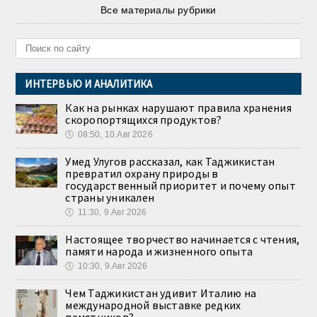
Все материалы рубрики
ИНТЕРВЬЮ И АНАЛИТИКА
Как на рынках нарушают правила хранения
скоропортящихся продуктов?
🕔
08:50, 10.Авг 2026
Умед Улугов рассказал, как Таджикистан
превратил охрану природы в
государственный приоритет и почему опыт
страны уникален
🕔
11:30, 9.Авг 2026
Настоящее творчество начинается с чтения,
памяти народа и жизненного опыта
🕔
10:30, 9.Авг 2026
Чем Таджикистан удивит Италию на
международной выставке редких