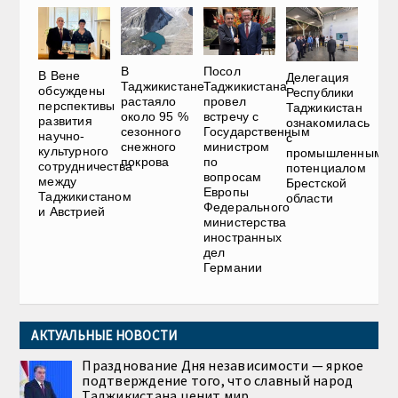
В
Посол
В Вене
Делегация
Таджикистане
Таджикистана
обсуждены
Республики
растаяло
провел
перспективы
Таджикистан
около 95 %
встречу с
развития
ознакомилась
сезонного
Государственным
научно-
с
снежного
министром
культурного
промышленным
покрова
по
сотрудничества
потенциалом
вопросам
между
Брестской
Европы
Таджикистаном
области
Федерального
и Австрией
министерства
иностранных
дел
Германии
АКТУАЛЬНЫЕ НОВОСТИ
Празднование Дня независимости — яркое
подтверждение того, что славный народ
Таджикистана ценит мир