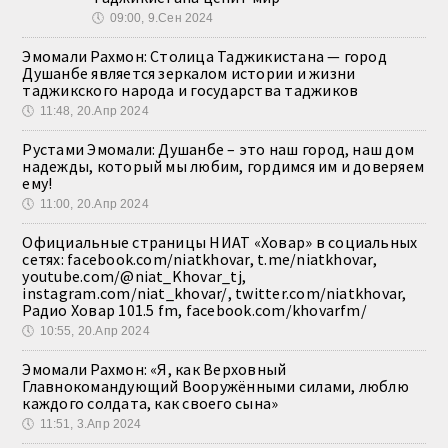
🕔
09:00, 9.Сен 2024
Эмомали Рахмон: Столица Таджикистана — город
Душанбе является зеркалом истории и жизни
таджикского народа и государства таджиков
🕔
11:48, 20.Апр 2024
Рустами Эмомали: Душанбе – это наш город, наш дом
надежды, который мы любим, гордимся им и доверяем
ему!
🕔
11:00, 20.Апр 2024
Официальные страницы НИАТ «Ховар» в социальных
сетях: facebook.com/niatkhovar, t.me/niatkhovar,
youtube.com/@niat_Khovar_tj,
instagram.com/niat_khovar/, twitter.com/niatkhovar,
Радио Ховар 101.5 fm, facebook.com/khovarfm/
🕔
10:55, 20.Апр 2024
Эмомали Рахмон: «Я, как Верховный
Главнокомандующий Вооружёнными силами, люблю
каждого солдата, как своего сына»
🕔
11:51, 3.Апр 2024