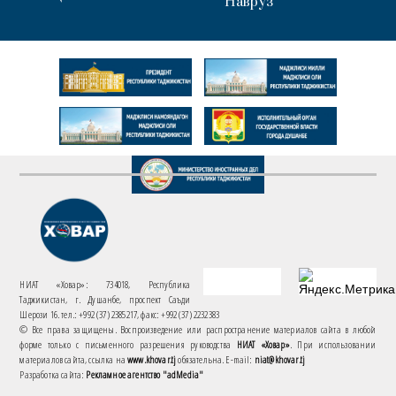
Навруз
НИАТ «Ховар»: 734018, Республика
Таджикистан, г. Душанбе, проспект Саъди
Шерози 16. тел.: +992 (37) 2385217, факс: +992 (37) 2232383
© Все права защищены. Воспроизведение или распространение материалов сайта в любой
форме только с письменного разрешения руководства
НИАТ «Ховар»
. При использовании
материалов сайта, ссылка на
www.khovar.tj
обязательна. E-mail:
niat@khovar.tj
Разработка сайта:
Рекламное агентство "adMedia"