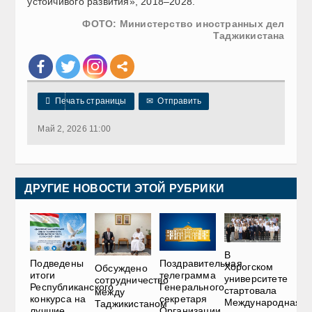
устойчивого развития», 2018–2028.
ФОТО: Министерство иностранных дел
Таджикистана

Печать страницы
✉
Отправить
Май 2, 2026 11:00
ДРУГИЕ НОВОСТИ ЭТОЙ РУБРИКИ
В
Подведены
Поздравительная
Хорогском
Обсуждено
итоги
телеграмма
университете
сотрудничество
Республиканского
Генерального
стартовала
между
конкурса на
секретаря
Международная
Таджикистаном
лучшие
Организации