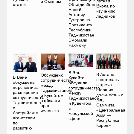
летняя
и Оманом
статьи
Объединённых
школа по
Наций
изучению
Антониу
ледников
Гутерриша
Президенту
Республики
Таджикистан
Эмомали
Рахмону
В Эль-
В Астане
Обсуждено
В Вене
Кувейте
состоялась
сотрудничество
обсуждены
обсудили
встреча
между
перспективы
сотрудничество
старших
Таджикистаном
расширения
между
должностных
и Кувейтом
сотрудничества
Таджикистаном
лиц
в области
Таджикистана
и Кувейтом
Саммита
прав
с
в
«Центральная
человека
Австрийским
консульской
Азия —
агентством
сфере
Республика
по
Корея»
развитию