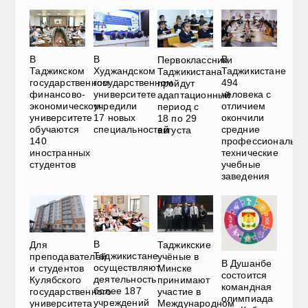
В
В
В
Первоклассники
Таджикском
Худжандском
Таджикистане
Таджикистана
государственном
государственном
494
пройдут
финансово-
университете
человека с
адаптационный
экономическом
учредили
отличием
период с
университете
17 новых
окончили
18 по 29
обучаются
специальностей
средние
августа
140
профессионально
иностранных
технические
студентов
учебные
заведения
В
Для
Таджикские
Таджикистане
преподавателей
учёные в
В Душанбе
осуществляют
и студентов
Минске
состоится
деятельность
Кулябского
принимают
командная
более 187
государственного
участие в
олимпиада
учреждений
университета
Международном