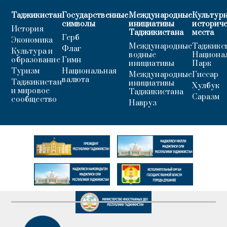
Таджикистан
Государственные
Международные
Культурн
символы
инициативы
историч
История
Таджикистана
места
Герб
Экономика
Международные
Таджикс
Флаг
Культура и
водные
Национа
образование
Гимн
инициативы
Парк
Туризм
Национальная
Международные
Гиссар
валюта
Таджикистан
инициативы
Хулбук
и мировое
Таджикистана
Саразм
сообщество
Навруз