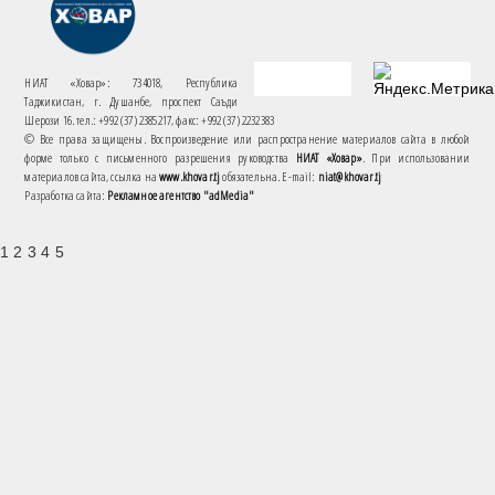
НИАТ «Ховар»: 734018, Республика
Таджикистан, г. Душанбе, проспект Саъди
Шерози 16. тел.: +992 (37) 2385217, факс: +992 (37) 2232383
© Все права защищены. Воспроизведение или распространение материалов сайта в любой
форме только с письменного разрешения руководства
НИАТ «Ховар»
. При использовании
материалов сайта, ссылка на
www.khovar.tj
обязательна. E-mail:
niat@khovar.tj
Разработка сайта:
Рекламное агентство "adMedia"
1 2 3 4 5