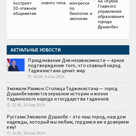
на «Кубок
нового типа
построят
конгрессе
Главного
10-этажное
по
управления
общежитие
биологии и
образования
экологии
города
Душанбе»
АКТУАЛЬНЫЕ НОВОСТИ
Празднование Дня независимости — яркое
подтверждение того, что славный народ
Таджикистана ценит мир
🕔
09:00, 9.Сен 2024
Эмомали Рахмон: Столица Таджикистана — город
Душанбе является зеркалом истории и жизни
таджикского народа и государства таджиков
🕔
11:48, 20.Апр 2024
Рустами Эмомали: Душанбе – это наш город, наш дом
надежды, который мы любим, гордимся им и доверяем
ему!
🕔
11:00, 20.Апр 2024