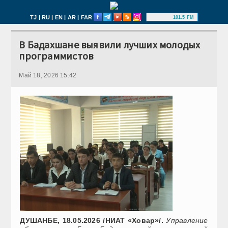
|
|
|
|
TJ
RU
EN
AR
FAR
101.5 FM
В Бадахшане выявили лучших молодых
программистов
Май 18, 2026 15:42
ДУШАНБЕ, 18.05.2026 /НИАТ «Ховар»/.
Управление