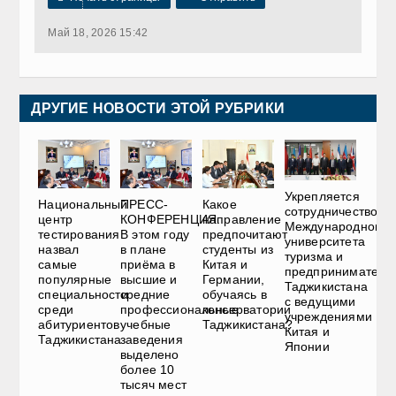
Май 18, 2026 15:42
ДРУГИЕ НОВОСТИ ЭТОЙ РУБРИКИ
Укрепляется
Национальный
ПРЕСС-
Какое
сотрудничество
центр
КОНФЕРЕНЦИЯ.
направление
Международного
тестирования
В этом году
предпочитают
университета
назвал
в плане
студенты из
туризма и
самые
приёма в
Китая и
предприниматель
популярные
высшие и
Германии,
Таджикистана
специальности
средние
обучаясь в
с ведущими
среди
профессиональные
консерватории
учреждениями
абитуриентов
учебные
Таджикистана?
Китая и
Таджикистана
заведения
Японии
выделено
более 10
тысяч мест