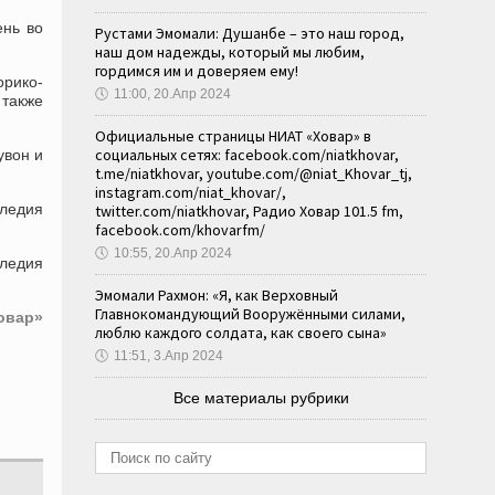
ень во
Рустами Эмомали: Душанбе – это наш город,
наш дом надежды, который мы любим,
гордимся им и доверяем ему!
орико-
🕔
11:00, 20.Апр 2024
 также
Официальные страницы НИАТ «Ховар» в
социальных сетях: facebook.com/niatkhovar,
увон и
t.me/niatkhovar, youtube.com/@niat_Khovar_tj,
instagram.com/niat_khovar/,
следия
twitter.com/niatkhovar, Радио Ховар 101.5 fm,
facebook.com/khovarfm/
🕔
10:55, 20.Апр 2024
следия
Эмомали Рахмон: «Я, как Верховный
Главнокомандующий Вооружёнными силами,
овар»
люблю каждого солдата, как своего сына»
🕔
11:51, 3.Апр 2024
Все материалы рубрики