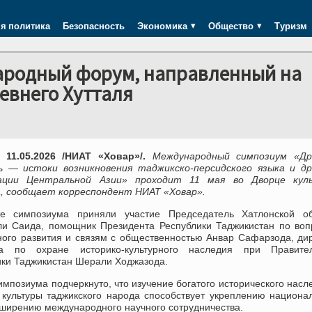
я политика
Безопасность
Экономика
Общество
Туризм
ародный форум, направленный на
евнего Хутталя
 11.05.2026 /НИАТ «Ховар»/.
Международный симпозиум «Др
 — истоки возникновения таджикско-персидского языка и др
зации Центральной Азии» проходит 11 мая во Дворце кул
, сообщает корреспондент НИАТ «Ховар».
е симпозиума приняли участие Председатель Хатлонской об
ли Саида, помощник Президента Республики Таджикистан по во
ного развития и связям с общественностью Анвар Сафарзода, ди
ва по охране историко-культурного наследия при Правител
ики Таджикистан Шерали Ходжазода.
импозиума подчеркнуто, что изучение богатого исторического насл
 культуры таджикского народа способствует укреплению национа
сширению международного научного сотрудничества.