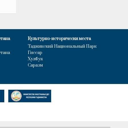
стана
Культурно-исторически места
Таджикский Национальный Парк
стана
Гиссар
Хулбук
Саразм