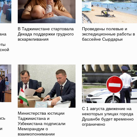
В Таджикистане стартовала
Проведены полевые и
ана
Декада поддержки грудного
экспедиционные работы в
вскармливания
бассейне Сырдарьи
оты
асной
С 1 августа движение на
Министерства юстиции
некоторых улицах города
ась
Таджикистана и
Душанбе будет временно
Узбекистана подписали
ограничено
ии
Меморандум о
взаимопонимании