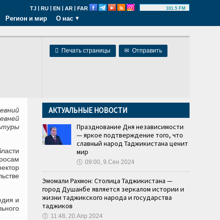
|
|
|
|
TJ
RU
EN
AR
FAR
101.5 FM
Регион и мир
О нас

Печать страницы
✉
Отправить
АКТУАЛЬНЫЕ НОВОСТИ
евний
евней
Празднование Дня независимости
ьтуры
— яркое подтверждение того, что
славный народ Таджикистана ценит
ласти
мир
просам
🕔
09:00, 9.Сен 2024
ректор
ьстве
Эмомали Рахмон: Столица Таджикистана —
город Душанбе является зеркалом истории и
жизни таджикского народа и государства
едия и
таджиков
льного
🕔
11:48, 20.Апр 2024