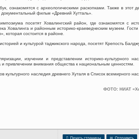
ук, ознакомятся с археологическими раскопками. Также в этот д
н документальный фильм «Древний Хутталь».
импозиума посетят Ховалингский район, где ознакомятся с ист
ка Ховалинга и районным историко-краеведческим музеем. Гости
», которая состоится в районе.
историей и культурой таджикского народа, посетят Крепость Балдж
яризации, изучении и представлении историко-культурного на
ва и привлечении внимания общества к национальным ценностям.
в культурного наследия древнего Хуталя в Список всемирного на
ФОТО: НИАТ «Х

Печать страницы
✉
Отправить