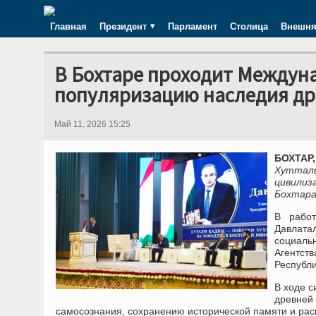
Главная
Президент
Парламент
Столица
Внешня
В Бохтаре проходит Междун
популяризацию наследия др
Май 11, 2026 15:25
БОХТАР,
Хутталь
цивили
Бохтара
В работ
Давлата
социаль
Агентст
Республ
В ходе с
древней
самосознания, сохранению исторической памяти и ра