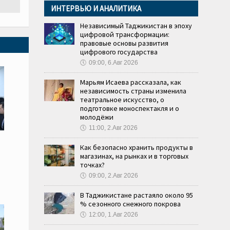
ИНТЕРВЬЮ И АНАЛИТИКА
Независимый Таджикистан в эпоху
цифровой трансформации:
правовые основы развития
цифрового государства
🕔
09:00, 6.Авг 2026
Марьям Исаева рассказала, как
независимость страны изменила
театральное искусство, о
подготовке моноспектакля и о
молодёжи
🕔
11:00, 2.Авг 2026
Как безопасно хранить продукты в
магазинах, на рынках и в торговых
точках?
🕔
09:00, 2.Авг 2026
В Таджикистане растаяло около 95
% сезонного снежного покрова
🕔
12:00, 1.Авг 2026