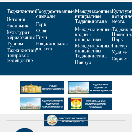
Таджикистан
Государственные
Международные
Культурн
символы
инициативы
историч
История
Таджикистана
места
Герб
Экономика
Международные
Таджикс
Флаг
Культура и
водные
Национа
образование
Гимн
инициативы
Парк
Туризм
Национальная
Международные
Гиссар
валюта
Таджикистан
инициативы
Хулбук
и мировое
Таджикистана
Саразм
сообщество
Навруз