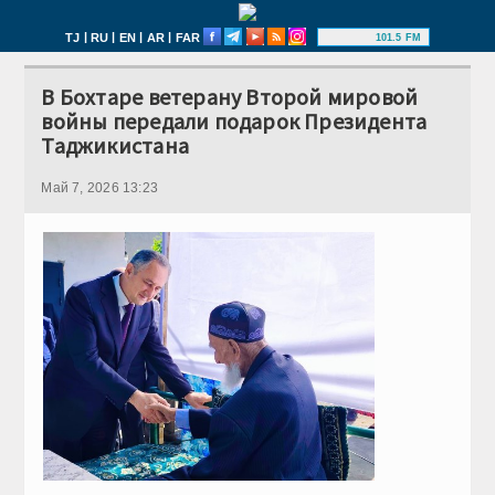
|
|
|
|
TJ
RU
EN
AR
FAR
101.5 FM
В Бохтаре ветерану Второй мировой
войны передали подарок Президента
Таджикистана
Май 7, 2026 13:23