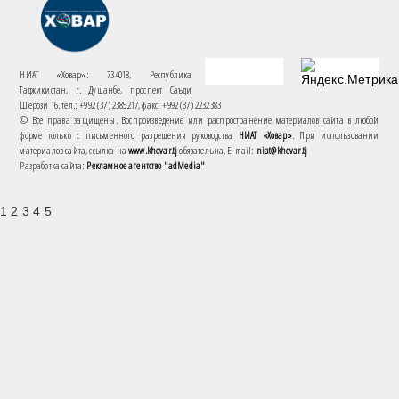
НИАТ «Ховар»: 734018, Республика
Таджикистан, г. Душанбе, проспект Саъди
Шерози 16. тел.: +992 (37) 2385217, факс: +992 (37) 2232383
© Все права защищены. Воспроизведение или распространение материалов сайта в любой
форме только с письменного разрешения руководства
НИАТ «Ховар»
. При использовании
материалов сайта, ссылка на
www.khovar.tj
обязательна. E-mail:
niat@khovar.tj
Разработка сайта:
Рекламное агентство "adMedia"
1 2 3 4 5