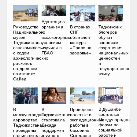
Адаптацию
Руководство
В странах
Таджикских
организма
Национального
СНГ
блогеров
к
музея
объявлен
обучат
высокогорным
Таджикистана
конкурс
вопросам
условиям
ознакомилось
«Право на
сохранения
изучили в
с ходом
здоровье»
национальных
ГБАО
археологических
ценностей
раскопок
и
на древнем
государственному
памятнике
языку
Сайёд
В Душанбе
В
В
Проведены
состоялся
международных
Таджикистане
полевые и
Международный
аэропортах
стартовала
экспедиционные
форум по
Таджикистана
Декада
работы в
социальной
проведены
поддержки
бассейне
работе и
разъяснительные
грудного
Сырдарьи