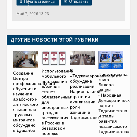

Печать страницы
✉
Отправить
Май 7, 2026 13:23
ДРУГИЕ НОВОСТИ ЭТОЙ РУБРИКИ
В
Использование
Создание
Презентована
«Таджикаэронавигации»
мобильного
Центра
книга
обсуждена
приложения
профессионального
Лидера
реализация
«Амина»
обучения и
нации
Национальной
станет
изучения
«Народная
стратегии
обязательным
арабского и
Демократическая
активизации
для
английского
партия
роли
иностранных
языков для
Таджикистана
женщин в
граждан,
трудовых
и этапы
Таджикистане
въезжающих
мигрантов
развития
в Россию в
обсуждено
независимого
безвизовом
в Душанбе
Таджикистана»
порядке