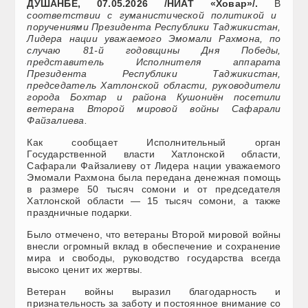
ДУШАНБЕ, 07.05.2026 /НИАТ «Ховар»/.
В
соответствии с гуманистической политикой и
поручениями Президента Республики Таджикистан,
Лидера нации уважаемого Эмомали Рахмона, по
случаю 81-й годовщины Дня Победы,
представитель Исполнителя аппарата
Президента Республики Таджикистан,
председатель Хатлонской области, руководители
города Бохтар и района Кушониён посетили
ветерана Второй мировой войны Сафарали
Файзалиева.
Как сообщает Исполнительный орган
Государственной власти Хатлонской области,
Сафарали Файзалиеву от Лидера нации уважаемого
Эмомали Рахмона была передана денежная помощь
в размере 50 тысяч сомони и от председателя
Хатлонской области — 15 тысяч сомони, а также
праздничные подарки.
Было отмечено, что ветераны Второй мировой войны
внесли огромный вклад в обеспечение и сохранение
мира и свободы, руководство государства всегда
высоко ценит их жертвы.
Ветеран войны выразил благодарность и
признательность за заботу и постоянное внимание со