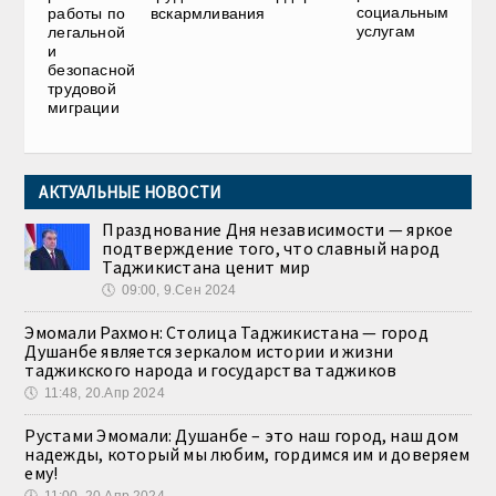
социальным
работы по
вскармливания
услугам
легальной
и
безопасной
трудовой
миграции
АКТУАЛЬНЫЕ НОВОСТИ
Празднование Дня независимости — яркое
подтверждение того, что славный народ
Таджикистана ценит мир
🕔
09:00, 9.Сен 2024
Эмомали Рахмон: Столица Таджикистана — город
Душанбе является зеркалом истории и жизни
таджикского народа и государства таджиков
🕔
11:48, 20.Апр 2024
Рустами Эмомали: Душанбе – это наш город, наш дом
надежды, который мы любим, гордимся им и доверяем
ему!
🕔
11:00, 20.Апр 2024