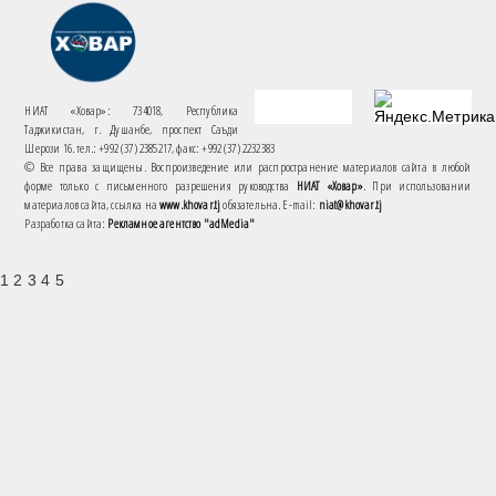
НИАТ «Ховар»: 734018, Республика
Таджикистан, г. Душанбе, проспект Саъди
Шерози 16. тел.: +992 (37) 2385217, факс: +992 (37) 2232383
© Все права защищены. Воспроизведение или распространение материалов сайта в любой
форме только с письменного разрешения руководства
НИАТ «Ховар»
. При использовании
материалов сайта, ссылка на
www.khovar.tj
обязательна. E-mail:
niat@khovar.tj
Разработка сайта:
Рекламное агентство "adMedia"
1 2 3 4 5