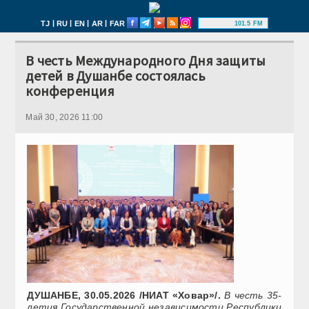
|
|
|
|
TJ
RU
EN
AR
FAR
101.5 FM
В честь Международного Дня защиты
детей в Душанбе состоялась
конференция
Май 30, 2026 11:00
ДУШАНБЕ, 30.05.2026 /НИАТ «Ховар»/.
В честь 35-
летия Государственной независимости Республики