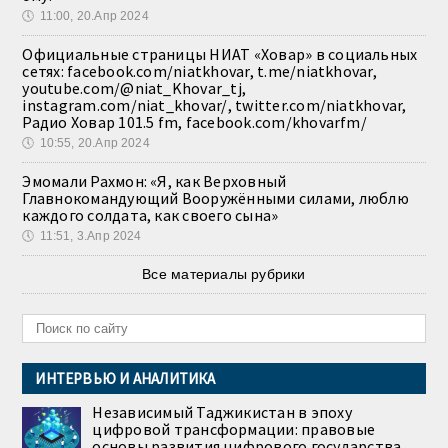
🕔
11:00, 20.Апр 2024
Официальные страницы НИАТ «Ховар» в социальных
сетях: facebook.com/niatkhovar, t.me/niatkhovar,
youtube.com/@niat_Khovar_tj,
instagram.com/niat_khovar/, twitter.com/niatkhovar,
Радио Ховар 101.5 fm, facebook.com/khovarfm/
🕔
10:55, 20.Апр 2024
Эмомали Рахмон: «Я, как Верховный
Главнокомандующий Вооружёнными силами, люблю
каждого солдата, как своего сына»
🕔
11:51, 3.Апр 2024
Все материалы рубрики
ИНТЕРВЬЮ И АНАЛИТИКА
Независимый Таджикистан в эпоху
цифровой трансформации: правовые
основы развития цифрового государства