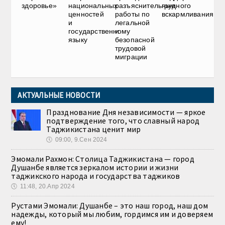
здоровье»
национальных
разъяснительные
грудного
ценностей
работы по
вскармливания
и
легальной
государственному
и
языку
безопасной
трудовой
миграции
АКТУАЛЬНЫЕ НОВОСТИ
Празднование Дня независимости — яркое
подтверждение того, что славный народ
Таджикистана ценит мир
🕔
09:00, 9.Сен 2024
Эмомали Рахмон: Столица Таджикистана — город
Душанбе является зеркалом истории и жизни
таджикского народа и государства таджиков
🕔
11:48, 20.Апр 2024
Рустами Эмомали: Душанбе – это наш город, наш дом
надежды, который мы любим, гордимся им и доверяем
ему!