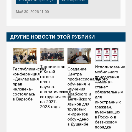

Печать страницы
✉
Отправить
Май 30, 2026 11:00
ДРУГИЕ НОВОСТИ ЭТОЙ РУБРИКИ
Таджикистан
Использование
Республиканская
Создание
и Китай
мобильного
конференция
Центра
готовят
приложения
«Декларация
профессионального
план
«Амина»
прав
обучения и
научно-
станет
человека»
изучения
аналитического
обязательным
состоялась
арабского и
сотрудничества
для
в Варзобе
английского
на 2027-
иностранных
языков для
2028 годы
граждан,
трудовых
въезжающих
мигрантов
в Россию в
обсуждено
безвизовом
в Душанбе
порядке