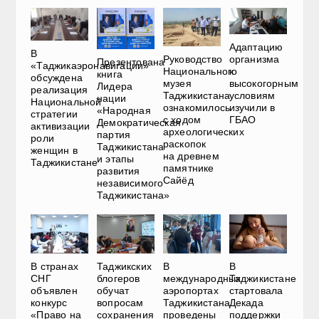
Адаптацию
В
Руководство
организма
Презентована
«Таджикаэронавигации»
Национального
к
книга
обсуждена
музея
высокогорным
Лидера
реализация
Таджикистана
условиям
нации
Национальной
ознакомилось
изучили в
«Народная
стратегии
с ходом
ГБАО
Демократическая
активизации
археологических
партия
роли
раскопок
Таджикистана
женщин в
на древнем
и этапы
Таджикистане
памятнике
развития
Сайёд
независимого
Таджикистана»
В странах
Таджикских
В
В
СНГ
блогеров
международных
Таджикистане
объявлен
обучат
аэропортах
стартовала
конкурс
вопросам
Таджикистана
Декада
«Право на
сохранения
проведены
поддержки