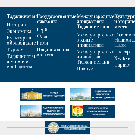
Таджикистан
Государственные
Международные
Культурн
символы
инициативы
историч
История
Таджикистана
места
Герб
Экономика
Международные
Таджикс
Флаг
Культура и
водные
Национа
образование
Гимн
инициативы
Парк
Туризм
Национальная
Международные
Гиссар
валюта
Таджикистан
инициативы
Хулбук
и мировое
Таджикистана
Саразм
сообщество
Навруз