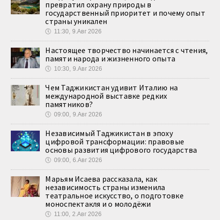
превратил охрану природы в
государственный приоритет и почему опыт
страны уникален
🕔
11:30, 9.Авг 2026
Настоящее творчество начинается с чтения,
памяти народа и жизненного опыта
🕔
10:30, 9.Авг 2026
Чем Таджикистан удивит Италию на
международной выставке редких
памятников?
🕔
09:00, 9.Авг 2026
Независимый Таджикистан в эпоху
цифровой трансформации: правовые
основы развития цифрового государства
🕔
09:00, 6.Авг 2026
Марьям Исаева рассказала, как
независимость страны изменила
театральное искусство, о подготовке
моноспектакля и о молодёжи
🕔
11:00, 2.Авг 2026