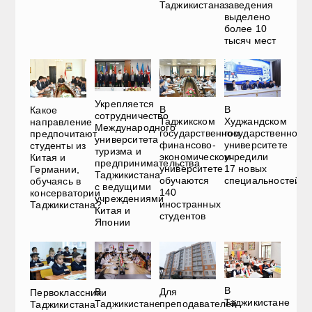
Таджикистана
заведения
выделено
более 10
тысяч мест
Укрепляется
В
В
Какое
сотрудничество
Таджикском
Худжандском
направление
Международного
государственном
государственном
предпочитают
университета
финансово-
университете
студенты из
туризма и
экономическом
учредили
Китая и
предпринимательства
университете
17 новых
Германии,
Таджикистана
обучаются
специальностей
обучаясь в
с ведущими
140
консерватории
учреждениями
иностранных
Таджикистана?
Китая и
студентов
Японии
В
В
Для
Первоклассники
Таджикистане
Таджикистане
преподавателей
Таджикистана