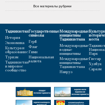
Все материалы рубрики
Таджикистан
Государственные
Международные
Культурн
символы
инициативы
историч
История
Таджикистана
места
Герб
Экономика
Международные
Таджикс
Флаг
Культура и
водные
Национа
образование
Гимн
инициативы
Парк
Туризм
Национальная
Международные
Гиссар
валюта
Таджикистан
инициативы
Хулбук
и мировое
Таджикистана
Саразм
сообщество
Навруз