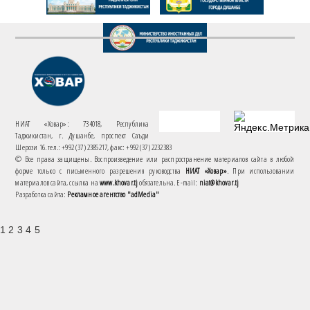
НИАТ «Ховар»: 734018, Республика
Таджикистан, г. Душанбе, проспект Саъди
Шерози 16. тел.: +992 (37) 2385217, факс: +992 (37) 2232383
© Все права защищены. Воспроизведение или распространение материалов сайта в любой
форме только с письменного разрешения руководства
НИАТ «Ховар»
. При использовании
материалов сайта, ссылка на
www.khovar.tj
обязательна. E-mail:
niat@khovar.tj
Разработка сайта:
Рекламное агентство "adMedia"
1 2 3 4 5