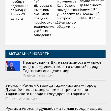
осуществляют
494
и студентов
пройдут
деятельность
человека с
Кулябского
адаптационный
более 187
отличием
государственного
период с
учреждений
окончили
университета
18 по 29
нового типа
средние
построят
августа
профессионально-
10-этажное
технические
общежитие
учебные
заведения
АКТУАЛЬНЫЕ НОВОСТИ
Празднование Дня независимости — яркое
подтверждение того, что славный народ
Таджикистана ценит мир
🕔
09:00, 9.Сен 2024
Эмомали Рахмон: Столица Таджикистана — город
Душанбе является зеркалом истории и жизни
таджикского народа и государства таджиков
🕔
11:48, 20.Апр 2024
Рустами Эмомали: Душанбе – это наш город, наш дом