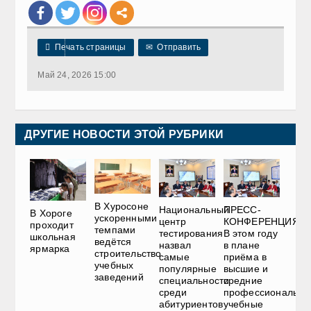

Печать страницы
✉
Отправить
Май 24, 2026 15:00
ДРУГИЕ НОВОСТИ ЭТОЙ РУБРИКИ
В Хуросоне
Национальный
ПРЕСС-
В Хороге
ускоренными
центр
КОНФЕРЕНЦИЯ.
проходит
темпами
тестирования
В этом году
школьная
ведётся
назвал
в плане
ярмарка
строительство
самые
приёма в
учебных
популярные
высшие и
заведений
специальности
средние
среди
профессиональны
абитуриентов
учебные