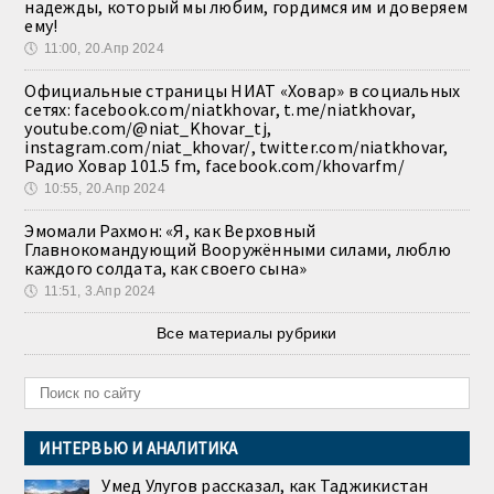
надежды, который мы любим, гордимся им и доверяем
ему!
🕔
11:00, 20.Апр 2024
Официальные страницы НИАТ «Ховар» в социальных
сетях: facebook.com/niatkhovar, t.me/niatkhovar,
youtube.com/@niat_Khovar_tj,
instagram.com/niat_khovar/, twitter.com/niatkhovar,
Радио Ховар 101.5 fm, facebook.com/khovarfm/
🕔
10:55, 20.Апр 2024
Эмомали Рахмон: «Я, как Верховный
Главнокомандующий Вооружёнными силами, люблю
каждого солдата, как своего сына»
🕔
11:51, 3.Апр 2024
Все материалы рубрики
ИНТЕРВЬЮ И АНАЛИТИКА
Умед Улугов рассказал, как Таджикистан