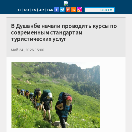
|
|
|
|
TJ
RU
EN
AR
FAR
101.5 FM
В Душанбе начали проводить курсы по
современным стандартам
туристических услуг
Май 24, 2026 15:00