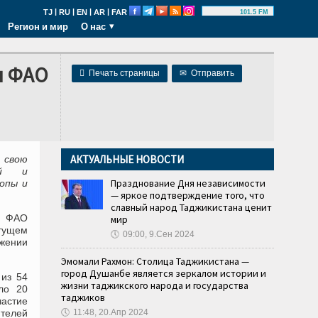
|
|
|
|
TJ
RU
EN
AR
FAR
101.5 FM
Регион и мир
О нас
я ФАО

Печать страницы
✉
Отправить
АКТУАЛЬНЫЕ НОВОСТИ
 свою
ой и
Празднование Дня независимости
опы и
— яркое подтверждение того, что
славный народ Таджикистана ценит
м ФАО
мир
тущем
🕔
09:00, 9.Сен 2024
жении
Эмомали Рахмон: Столица Таджикистана —
город Душанбе является зеркалом истории и
из 54
жизни таджикского народа и государства
оло 20
таджиков
частие
телей
🕔
11:48, 20.Апр 2024