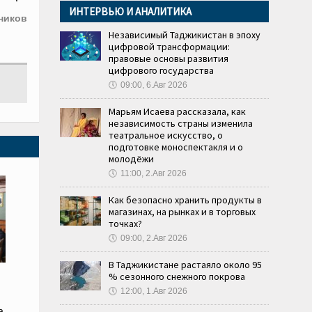
ИНТЕРВЬЮ И АНАЛИТИКА
ников
Независимый Таджикистан в эпоху
цифровой трансформации:
правовые основы развития
цифрового государства
🕔
09:00, 6.Авг 2026
Марьям Исаева рассказала, как
независимость страны изменила
театральное искусство, о
подготовке моноспектакля и о
молодёжи
🕔
11:00, 2.Авг 2026
Как безопасно хранить продукты в
магазинах, на рынках и в торговых
точках?
🕔
09:00, 2.Авг 2026
В Таджикистане растаяло около 95
% сезонного снежного покрова
🕔
12:00, 1.Авг 2026
а