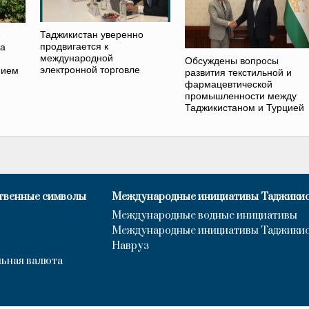
Таджикистан уверенно
-
продвигается к
на
международной
Обсуждены вопросы
электронной торговле
нием
развития текстильной и
фармацевтической
промышленности между
Таджикистаном и Турцией
твенные символы
Международные инициативы Таджики
Международные водные инициативы
Международные инициативы Таджики
Навруз
ьная валюта