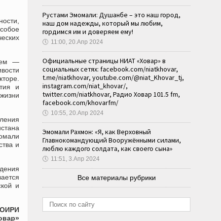
Рустами Эмомали: Душанбе – это наш город,
ости,
наш дом надежды, который мы любим,
Особое
гордимся им и доверяем ему!
еских
🕔
11:00, 20.Апр 2024
Официальные страницы НИАТ «Ховар» в
тем —
социальных сетях: facebook.com/niatkhovar,
ивости
t.me/niatkhovar, youtube.com/@niat_Khovar_tj,
кторе.
instagram.com/niat_khovar/,
тия и
twitter.com/niatkhovar, Радио Ховар 101.5 fm,
 жизни
facebook.com/khovarfm/
🕔
10:55, 20.Апр 2024
пления
истана
Эмомали Рахмон: «Я, как Верховный
момали
Главнокомандующий Вооружёнными силами,
ства и
люблю каждого солдата, как своего сына»
🕔
11:51, 3.Апр 2024
едения
вается
Все материалы рубрики
ской и
ТОИРИ
овар»