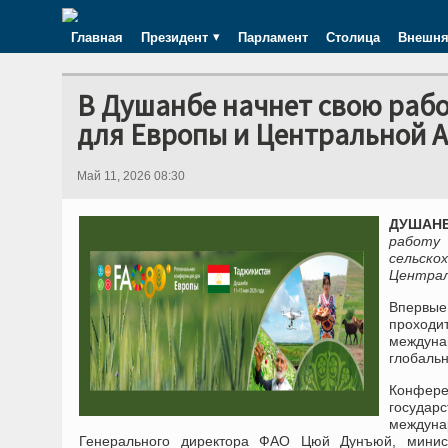
Главная
Президент
Парламент
Столица
Внешня
В Душанбе начнет свою раб
для Европы и Центральной 
Май 11, 2026 08:30
ДУШАНБЕ
работу
сельско
Централ
Впервые
проход
междуна
глобальн
Конфере
государ
междуна
Генерального директора ФАО Цюй Дунъюй, министр