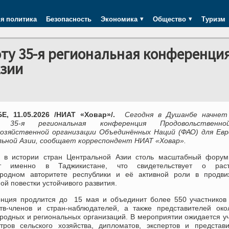
я политика
Безопасность
Экономика
Общество
Туризм
оту 35-я региональная конференци
Азии
, 11.05.2026 /НИАТ «Ховар»/.
Сегодня в Душанбе начнет
 35-я региональная конференция Продовольственн
хозяйственной организации Объединённых Наций (ФАО) для Евр
ьной Азии, сообщает корреспондент НИАТ «Ховар».
 в истории стран Центральной Азии столь масштабный фору
ит именно в Таджикистане, что свидетельствует о рас
родном авторитете республики и её активной роли в продви
ой повестки устойчивого развития.
нция продлится до 15 мая и объединит более 550 участников 
ств-членов и стран-наблюдателей, а также представителей ок
родных и региональных организаций. В мероприятии ожидается у
ов сельского хозяйства, дипломатов, экспертов и представи