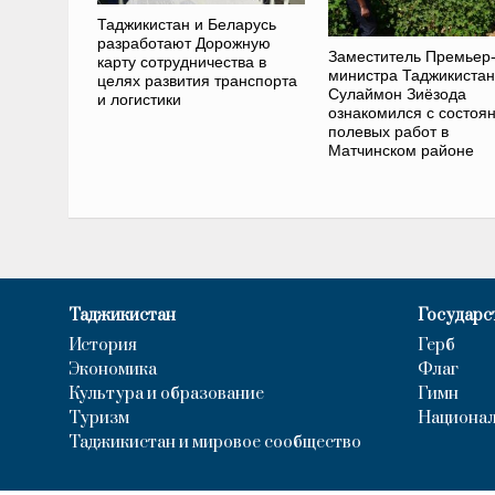
Таджикистан и Беларусь
разработают Дорожную
Заместитель Премьер
карту сотрудничества в
министра Таджикиста
целях развития транспорта
Сулаймон Зиёзода
и логистики
ознакомился с состоя
полевых работ в
Матчинском районе
Таджикистан
Государс
История
Герб
Экономика
Флаг
Культура и образование
Гимн
Туризм
Национал
Таджикистан и мировое сообщество