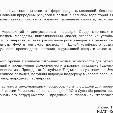
е актуальных вызовов в сфере продовольственной безопасн
ользования природных ресурсов и развития сельских территорий. 
вольственных систем в условиях изменения климата, экономич
х мероприятий и дискуссионных площадок. Среди ключевых 
частием молодёжи, инвестиционный диалог, укрепление устойч
 и партнёрства, а также расширение роли женщин в аграрном се
оритеты ФАО в контексте достижения Целей устойчивого разви
учшение производства, питания, окружающей среды и качества
кого уровня в Душанбе открывает новые возможности для укре
иций и продвижения экологических и аграрных инициатив Таджик
 инициативы Президента Республики Таджикистан уважаемого Э
ойчивого развития, получили широкую поддержку мирового сообще
 международного партнёрства.
участником международных процессов, но и площадкой для пров
-й сессии Региональной конференции ФАО в Душанбе рассматри
нального сотрудничества и продвижения глобальной экологиче
Лайло 
НИАТ «Х