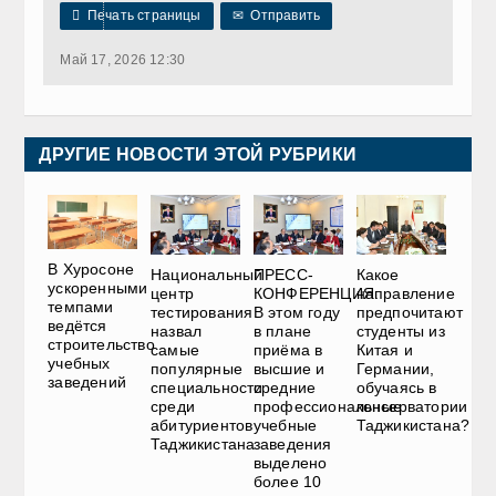

Печать страницы
✉
Отправить
Май 17, 2026 12:30
ДРУГИЕ НОВОСТИ ЭТОЙ РУБРИКИ
В Хуросоне
Национальный
ПРЕСС-
Какое
ускоренными
центр
КОНФЕРЕНЦИЯ.
направление
темпами
тестирования
В этом году
предпочитают
ведётся
назвал
в плане
студенты из
строительство
самые
приёма в
Китая и
учебных
популярные
высшие и
Германии,
заведений
специальности
средние
обучаясь в
среди
профессиональные
консерватории
абитуриентов
учебные
Таджикистана?
Таджикистана
заведения
выделено
более 10