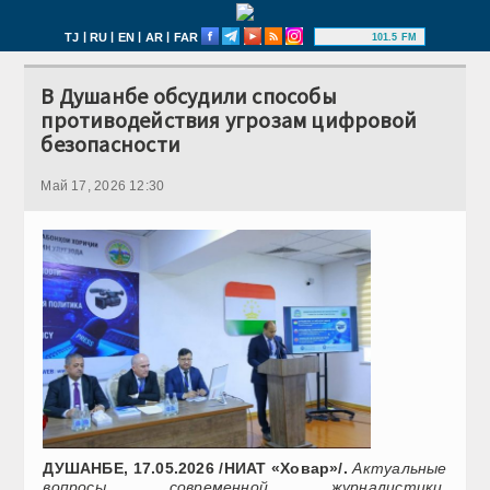
|
|
|
|
TJ
RU
EN
AR
FAR
101.5 FM
В Душанбе обсудили способы
противодействия угрозам цифровой
безопасности
Май 17, 2026 12:30
ДУШАНБЕ, 17.05.2026 /НИАТ «Ховар»/.
Актуальные
вопросы современной журналистики,