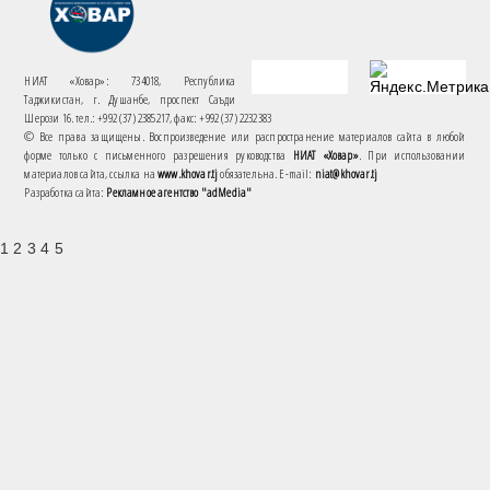
НИАТ «Ховар»: 734018, Республика
Таджикистан, г. Душанбе, проспект Саъди
Шерози 16. тел.: +992 (37) 2385217, факс: +992 (37) 2232383
© Все права защищены. Воспроизведение или распространение материалов сайта в любой
форме только с письменного разрешения руководства
НИАТ «Ховар»
. При использовании
материалов сайта, ссылка на
www.khovar.tj
обязательна. E-mail:
niat@khovar.tj
Разработка сайта:
Рекламное агентство "adMedia"
1 2 3 4 5