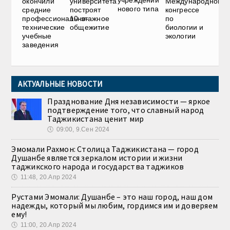
учреждений
окончили
университета
Международном
нового типа
средние
построят
конгрессе
профессионально-
10-этажное
по
технические
общежитие
биологии и
учебные
экологии
заведения
АКТУАЛЬНЫЕ НОВОСТИ
Празднование Дня независимости — яркое
подтверждение того, что славный народ
Таджикистана ценит мир
🕔
09:00, 9.Сен 2024
Эмомали Рахмон: Столица Таджикистана — город
Душанбе является зеркалом истории и жизни
таджикского народа и государства таджиков
🕔
11:48, 20.Апр 2024
Рустами Эмомали: Душанбе – это наш город, наш дом
надежды, который мы любим, гордимся им и доверяем
ему!
🕔
11:00, 20.Апр 2024