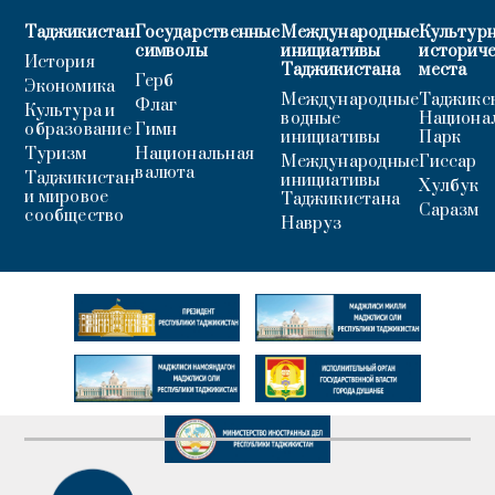
Таджикистан
Государственные
Международные
Культурн
символы
инициативы
историч
История
Таджикистана
места
Герб
Экономика
Международные
Таджикс
Флаг
Культура и
водные
Национа
образование
Гимн
инициативы
Парк
Туризм
Национальная
Международные
Гиссар
валюта
Таджикистан
инициативы
Хулбук
и мировое
Таджикистана
Саразм
сообщество
Навруз