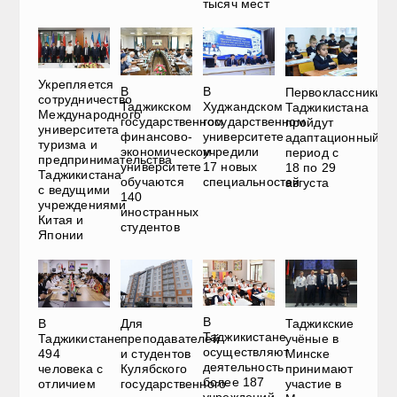
тысяч мест
Укрепляется
В
В
Первоклассники
сотрудничество
Таджикском
Худжандском
Таджикистана
Международного
государственном
государственном
пройдут
университета
финансово-
университете
адаптационный
туризма и
экономическом
учредили
период с
предпринимательства
университете
17 новых
18 по 29
Таджикистана
обучаются
специальностей
августа
с ведущими
140
учреждениями
иностранных
Китая и
студентов
Японии
В
В
Для
Таджикские
Таджикистане
Таджикистане
преподавателей
учёные в
осуществляют
494
и студентов
Минске
деятельность
человека с
Кулябского
принимают
более 187
отличием
государственного
участие в