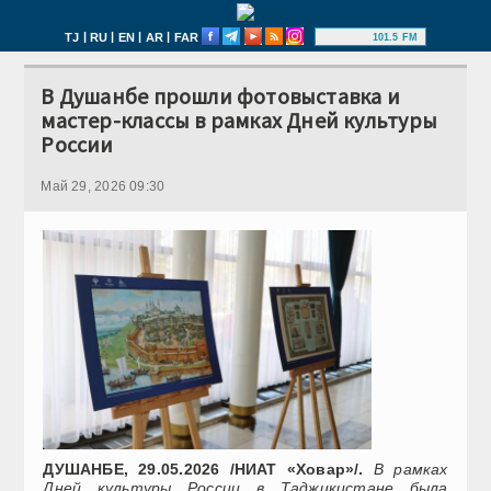
|
|
|
|
TJ
RU
EN
AR
FAR
101.5 FM
В Душанбе прошли фотовыставка и
мастер-классы в рамках Дней культуры
России
Май 29, 2026 09:30
ДУШАНБЕ, 29.05.2026 /НИАТ «Ховар»/.
В рамках
Дней культуры России в Таджикистане была