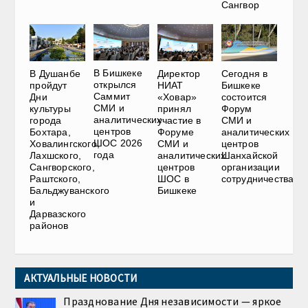
Сангвор
В Бишкеке
В Душанбе
Директор
Сегодня в
открылся
пройдут
НИАТ
Бишкеке
Саммит
Дни
«Ховар»
состоится
СМИ и
культуры
принял
Форум
аналитических
города
участие в
СМИ и
центров
Бохтара,
Форуме
аналитических
ШОС 2026
Ховалингского,
СМИ и
центров
года
Лахшского,
аналитических
Шанхайской
Сангворского,
центров
организации
Раштского,
ШОС в
сотрудничества
Бальджуванского
Бишкеке
и
Дарвазского
районов
АКТУАЛЬНЫЕ НОВОСТИ
Празднование Дня независимости — яркое