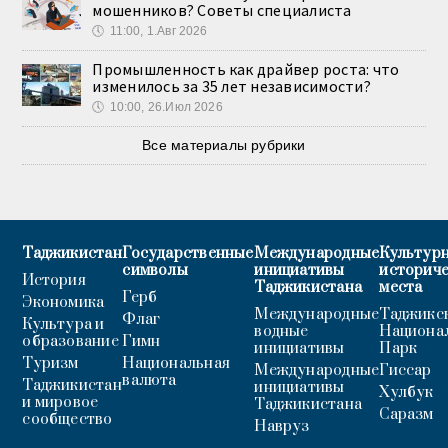
мошенников? Советы специалиста
🕔
11:00, 1.Авг 2026
Промышленность как драйвер роста: что
изменилось за 35 лет независимости?
🕔
10:00, 26.Июл 2026
Все материалы рубрики
Таджикистан
Государственные
Международные
Культурн
символы
инициативы
историч
История
Таджикистана
места
Герб
Экономика
Международные
Таджикс
Флаг
Культура и
водные
Национа
образование
Гимн
инициативы
Парк
Туризм
Национальная
Международные
Гиссар
валюта
Таджикистан
инициативы
Хулбук
и мировое
Таджикистана
Саразм
сообщество
Навруз