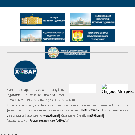
НИАТ «Ховар»: 734018, Республика
Таджикистан, г. Душанбе, проспект Саъди
Шерози 16. тел.: +992 (37) 2385217, факс: +992 (37) 2232383
© Все права защищены. Воспроизведение или распространение материалов сайта в любой
форме только с письменного разрешения руководства
НИАТ «Ховар»
. При использовании
материалов сайта, ссылка на
www.khovar.tj
обязательна. E-mail:
niat@khovar.tj
Разработка сайта:
Рекламное агентство "adMedia"