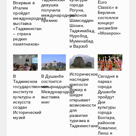
Euro
Впервые в
девушка
города
Classic» в
Италии
получила
Рогуна,
Берлине
пройдет
международную
районов
состоялся
международная
премию
Шамсиддин
концерт
выставка
Шохин,
ансамбля
«Таджикистан
Таджикабад,
«Мохирон»
– страна
Нуробод,
редких
Муминабад
памятников»
и Варзоб
Историческое
В
В Душанбе
Сегодня в
наследие
Таджикском
состоится
парках
крепости
государственном
четырнадцатая
города
Вомар в
институте
Международная
Душанбе
Шидзе
культуры и
выставка
пройдут
открывает
искусств
книг
Дни
возможности
создан
культуры
для
Исторический
города
развития
музей
Бохтара,
туризма в
районов
Таджикистане
Ховалинг,
Лахш и