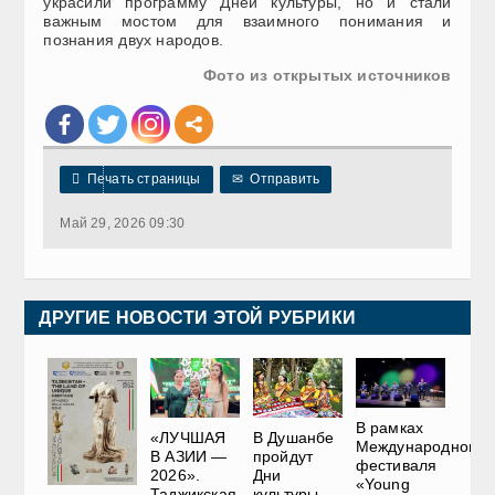
украсили программу Дней культуры, но и стали
важным мостом для взаимного понимания и
познания двух народов.
Фото из открытых источников

Печать страницы
✉
Отправить
Май 29, 2026 09:30
ДРУГИЕ НОВОСТИ ЭТОЙ РУБРИКИ
В рамках
«ЛУЧШАЯ
В Душанбе
Международного
В АЗИИ —
пройдут
фестиваля
2026».
Дни
«Young
Таджикская
культуры