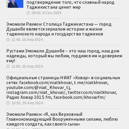
подтверждение того, что славный народ
Таджикистана ценит мир
🕔
09:00, 9.Сен 2024
Эмомали Рахмон: Столица Таджикистана — город
Душанбе является зеркалом истории и жизни
таджикского народа и государства таджиков
🕔
11:48, 20.Апр 2024
Рустами Эмомали: Душанбе – это наш город, наш дом
надежды, который мы любим, гордимся им и доверяем
ему!
🕔
11:00, 20.Апр 2024
Официальные страницы НИАТ «Ховар» в социальных
сетях: facebook.com/niatkhovar, t.me/niatkhovar,
youtube.com/@niat_Khovar_tj,
instagram.com/niat_khovar/, twitter.com/niatkhovar,
Радио Ховар 101.5 fm, facebook.com/khovarfm/
🕔
10:55, 20.Апр 2024
Эмомали Рахмон: «Я, как Верховный
Главнокомандующий Вооружёнными силами, люблю
каждого солдата, как своего сына»