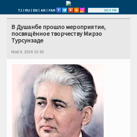
|
|
|
|
TJ
RU
EN
AR
FAR
101.5 FM
В Душанбе прошло мероприятие,
посвящённое творчеству Мирзо
Турсунзаде
Май 9, 2026 10:30