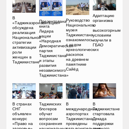
Адаптацию
В
Руководство
организма
Презентована
«Таджикаэронавигации»
Национального
к
книга
обсуждена
музея
высокогорным
Лидера
реализация
Таджикистана
условиям
нации
Национальной
ознакомилось
изучили в
«Народная
стратегии
с ходом
ГБАО
Демократическая
активизации
археологических
партия
роли
раскопок
Таджикистана
женщин в
на древнем
и этапы
Таджикистане
памятнике
развития
Сайёд
независимого
Таджикистана»
В странах
Таджикских
В
В
СНГ
блогеров
международных
Таджикистане
объявлен
обучат
аэропортах
стартовала
конкурс
вопросам
Таджикистана
Декада
«Право на
сохранения
проведены
поддержки
здоровье»
национальных
разъяснительные
грудного