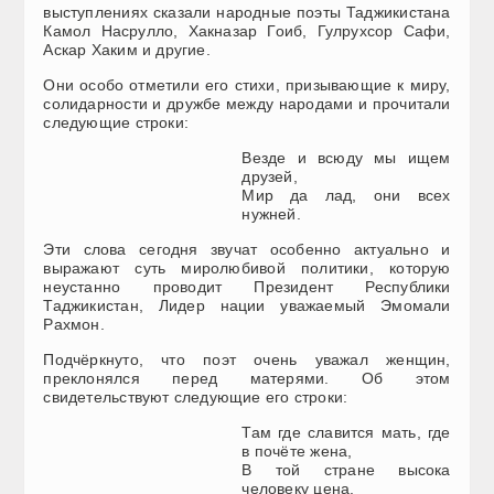
выступлениях сказали народные поэты Таджикистана
Камол Насрулло, Хакназар Гоиб, Гулрухсор Сафи,
Аскар Хаким и другие.
Они особо отметили его стихи, призывающие к миру,
солидарности и дружбе между народами и прочитали
следующие строки:
Везде и всюду мы ищем
друзей,
Мир да лад, они всех
нужней.
Эти слова сегодня звучат особенно актуально и
выражают суть миролюбивой политики, которую
неустанно проводит Президент Республики
Таджикистан, Лидер нации уважаемый Эмомали
Рахмон.
Подчёркнуто, что поэт очень уважал женщин,
преклонялся перед матерями. Об этом
свидетельствуют следующие его строки:
Там где славится мать, где
в почёте жена,
В той стране высока
человеку цена.