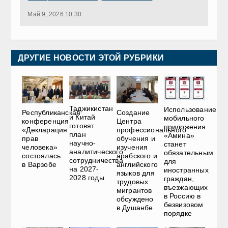
Май 9, 2026 10:30
ДРУГИЕ НОВОСТИ ЭТОЙ РУБРИКИ
Таджикистан
Использование
Республиканская
Создание
и Китай
мобильного
конференция
Центра
готовят
приложения
«Декларация
профессионального
план
«Амина»
прав
обучения и
научно-
станет
человека»
изучения
аналитического
обязательным
состоялась
арабского и
сотрудничества
для
в Варзобе
английского
на 2027-
иностранных
языков для
2028 годы
граждан,
трудовых
въезжающих
мигрантов
в Россию в
обсуждено
безвизовом
в Душанбе
порядке