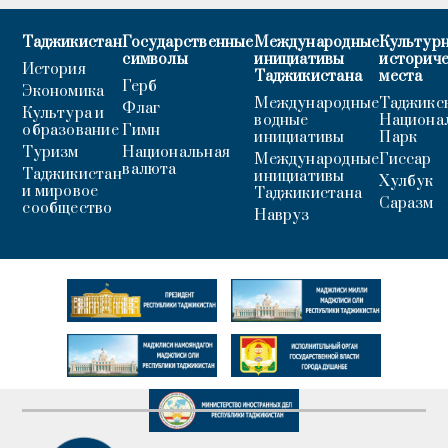
Таджикистан
Государственные
Международные
Культурн
символы
инициативы
историч
История
Таджикистана
места
Герб
Экономика
Международные
Таджикс
Флаг
Культура и
водные
Национа
образование
Гимн
инициативы
Парк
Туризм
Национальная
Международные
Гиссар
валюта
Таджикистан
инициативы
Хулбук
и мировое
Таджикистана
Саразм
сообщество
Навруз