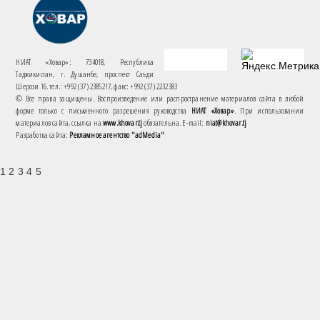
НИАТ «Ховар»: 734018, Республика
Таджикистан, г. Душанбе, проспект Саъди
Шерози 16. тел.: +992 (37) 2385217, факс: +992 (37) 2232383
© Все права защищены. Воспроизведение или распространение материалов сайта в любой
форме только с письменного разрешения руководства
НИАТ «Ховар»
. При использовании
материалов сайта, ссылка на
www.khovar.tj
обязательна. E-mail:
niat@khovar.tj
Разработка сайта:
Рекламное агентство "adMedia"
1 2 3 4 5