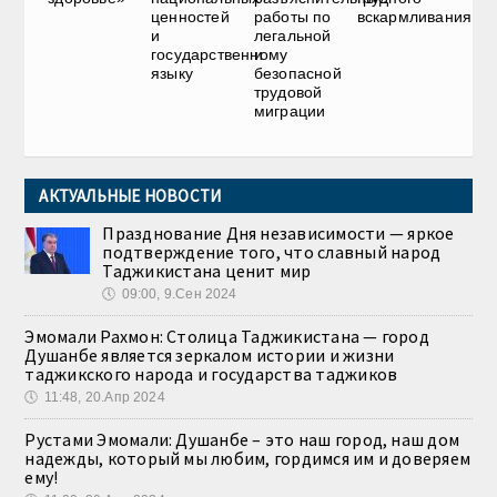
ценностей
работы по
вскармливания
и
легальной
государственному
и
языку
безопасной
трудовой
миграции
АКТУАЛЬНЫЕ НОВОСТИ
Празднование Дня независимости — яркое
подтверждение того, что славный народ
Таджикистана ценит мир
🕔
09:00, 9.Сен 2024
Эмомали Рахмон: Столица Таджикистана — город
Душанбе является зеркалом истории и жизни
таджикского народа и государства таджиков
🕔
11:48, 20.Апр 2024
Рустами Эмомали: Душанбе – это наш город, наш дом
надежды, который мы любим, гордимся им и доверяем
ему!