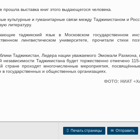
е прошла выставка книг этого выдающегося человека.
е культурные и гуманитарные связи между Таджикистаном и Росс
вую литературу.
чающие таджикский язык в Московском государственном инст
венном лингвистическом университете, прочитали стихи поэ
ублики Таджикистан, Лидера нации уважаемого Эмомали Рахмона, 
й независимости Таджикистана будет торжественно отмечено 115
ей стране проходят многочисленные мероприятия, посвящённы
е в государственных и общественных организациях.
ФОТО: НИАТ «Х

Печать страницы
✉
Отправить