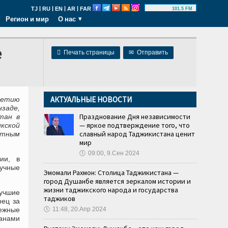
|
|
|
|
TJ
RU
EN
AR
FAR
101.5 FM
Регион и мир
О нас
е

Печать страницы
✉
Отправить
АКТУАЛЬНЫЕ НОВОСТИ
летию
заде,
Празднование Дня независимости
тан в
— яркое подтверждение того, что
кской
славный народ Таджикистана ценит
етным
мир
🕔
09:00, 9.Сен 2024
ии, в
учные
Эмомали Рахмон: Столица Таджикистана —
город Душанбе является зеркалом истории и
жизни таджикского народа и государства
лучшие
таджиков
рец за
бежные
🕔
11:48, 20.Апр 2024
ранами