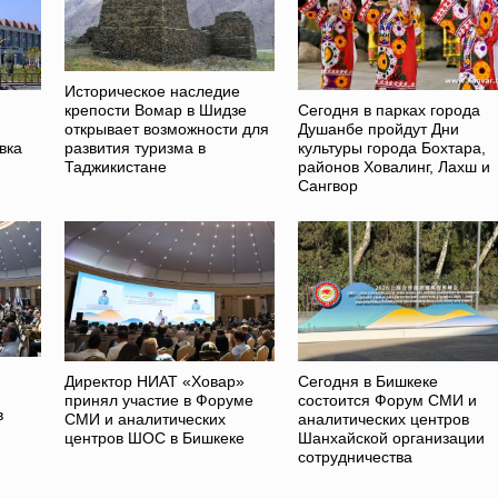
Историческое наследие
Сегодня в парках города
крепости Вомар в Шидзе
Душанбе пройдут Дни
открывает возможности для
вка
культуры города Бохтара,
развития туризма в
районов Ховалинг, Лахш и
Таджикистане
Сангвор
Директор НИАТ «Ховар»
Сегодня в Бишкеке
принял участие в Форуме
состоится Форум СМИ и
в
СМИ и аналитических
аналитических центров
центров ШОС в Бишкеке
Шанхайской организации
сотрудничества