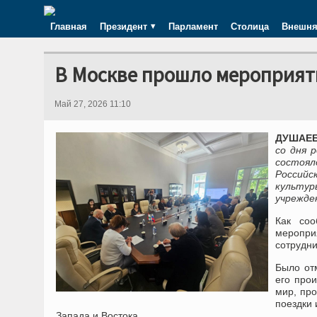
Главная
Президент
Парламент
Столица
Внешня
В Москве прошло мероприят
Май 27, 2026 11:10
ДУШАЕБЕ
со дня 
состоял
Россий
культу
учрежде
Как соо
меропри
сотрудни
Было от
его про
мир, пр
поездки 
Запада и Востока.