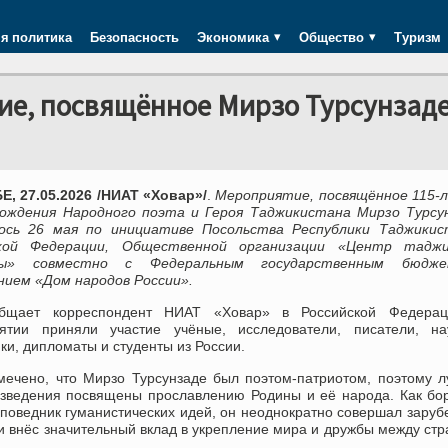
я политика
Безопасность
Экономика
Общество
Туризм
ие, посвящённое Мирзо Турсунзад
, 27.05.2026 /НИАТ «Ховар»/
.
Мероприятие, посвящённое 115-
рождения Народного поэта и Героя Таджикистана Мирзо Турсун
ось 26 мая по инициативе Посольства Республики Таджикис
ской Федерации, Общественной организации «Центр таджи
ры» совместно с Федеральным государственным бюдж
нием «Дом народов России».
бщает корреспондент НИАТ «Ховар» в Российской Федерац
ятии приняли участие учёные, исследователи, писатели, на
ки, дипломаты и студенты из России.
мечено, что Мирзо Турсунзаде был поэтом-патриотом, поэтому 
изведения посвящены прославлению Родины и её народа. Как бо
оповедник гуманистических идей, он неоднократно совершал зару
и внёс значительный вклад в укрепление мира и дружбы между ст