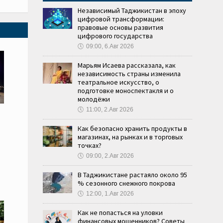
Независимый Таджикистан в эпоху
цифровой трансформации:
правовые основы развития
цифрового государства
🕔
09:00, 6.Авг 2026
Марьям Исаева рассказала, как
независимость страны изменила
театральное искусство, о
подготовке моноспектакля и о
молодёжи
🕔
11:00, 2.Авг 2026
Как безопасно хранить продукты в
магазинах, на рынках и в торговых
точках?
🕔
09:00, 2.Авг 2026
В Таджикистане растаяло около 95
% сезонного снежного покрова
🕔
12:00, 1.Авг 2026
Как не попасться на уловки
финансовых мошенников? Советы