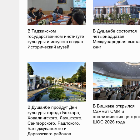
В Таджикском
В Душанбе состоится
государственном институте
четырнадцатая
культуры и искусств создан
Международная выста
Исторический музей
книг
В Бишкеке открылся
В Душанбе пройдут Дни
Саммит СМИ и
культуры города Бохтара,
аналитических центро
Ховалингского, Лахшского,
ШОС 2026 года
Сангворского, Раштского,
Бальджуванского и
Дарвазского районов