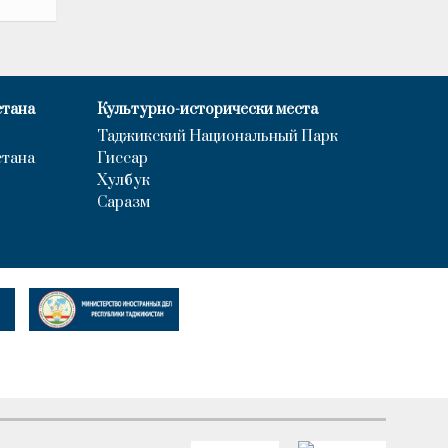
стана
Культурно-исторически места
Таджикский Национальный Парк
стана
Гиссар
Хулбук
Саразм