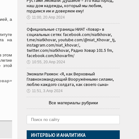
Рустами Эмомали: Душанбе – это наш город,
наш дом надежды, который мы любим,
гордимся им и доверяем ему!
🕔
11:00, 20.Апр 2024
ией, а
Официальные страницы НИАТ «Ховар» в
социальных сетях: facebook.com/niatkhovar,
итуте
t.me/niatkhovar, youtube.com/@niat_Khovar_tj,
та на
instagram.com/niat_khovar/,
twitter.com/niatkhovar, Радио Ховар 101.5 fm,
в этом
facebook.com/khovarfm/
-летие
🕔
10:55, 20.Апр 2024
е этой
Эмомали Рахмон: «Я, как Верховный
Главнокомандующий Вооружёнными силами,
овар»
люблю каждого солдата, как своего сына»
🕔
11:51, 3.Апр 2024
Все материалы рубрики
ИНТЕРВЬЮ И АНАЛИТИКА