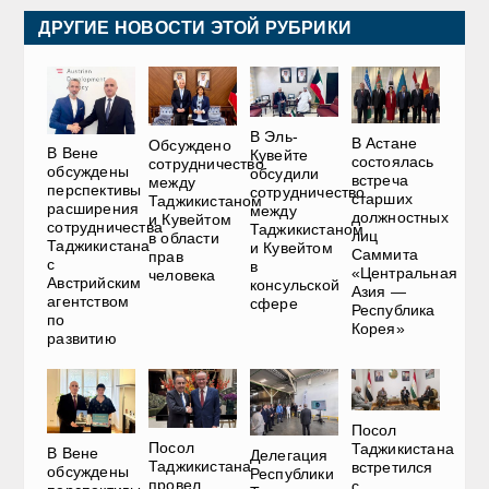
ДРУГИЕ НОВОСТИ ЭТОЙ РУБРИКИ
В Эль-
В Астане
Обсуждено
В Вене
Кувейте
состоялась
сотрудничество
обсуждены
обсудили
встреча
между
перспективы
сотрудничество
старших
Таджикистаном
расширения
между
должностных
и Кувейтом
сотрудничества
Таджикистаном
лиц
в области
Таджикистана
и Кувейтом
Саммита
прав
с
в
«Центральная
человека
Австрийским
консульской
Азия —
агентством
сфере
Республика
по
Корея»
развитию
Посол
Посол
Таджикистана
В Вене
Делегация
Таджикистана
встретился
обсуждены
Республики
провел
с