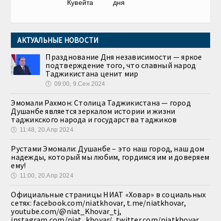
Кувейта
дня
АКТУАЛЬНЫЕ НОВОСТИ
Празднование Дня независимости — яркое
подтверждение того, что славный народ
Таджикистана ценит мир
🕔
09:00, 9.Сен 2024
Эмомали Рахмон: Столица Таджикистана — город
Душанбе является зеркалом истории и жизни
таджикского народа и государства таджиков
🕔
11:48, 20.Апр 2024
Рустами Эмомали: Душанбе – это наш город, наш дом
надежды, который мы любим, гордимся им и доверяем
ему!
🕔
11:00, 20.Апр 2024
Официальные страницы НИАТ «Ховар» в социальных
сетях: facebook.com/niatkhovar, t.me/niatkhovar,
youtube.com/@niat_Khovar_tj,
instagram.com/niat_khovar/, twitter.com/niatkhovar,