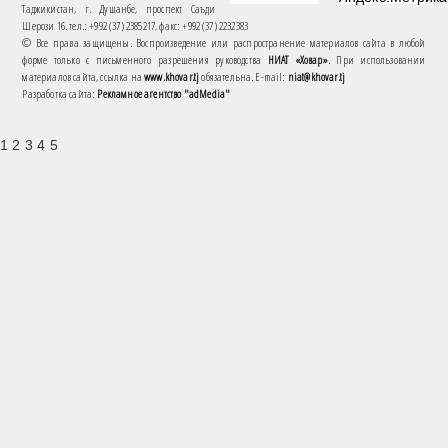
Таджикистан, г. Душанбе, проспект Саъди
Шерози 16. тел.: +992 (37) 2385217, факс: +992 (37) 2232383
© Все права защищены. Воспроизведение или распространение материалов сайта в любой
форме только с письменного разрешения руководства
НИАТ «Ховар»
. При использовании
материалов сайта, ссылка на
www.khovar.tj
обязательна. E-mail:
niat@khovar.tj
Разработка сайта:
Рекламное агентство "adMedia"
1 2 3 4 5