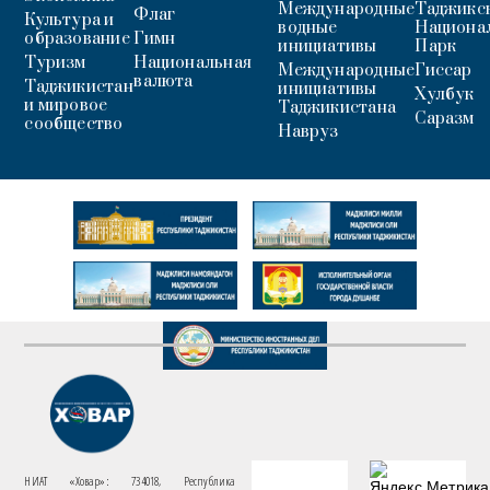
Международные
Таджикс
Флаг
Культура и
водные
Национа
образование
Гимн
инициативы
Парк
Туризм
Национальная
Международные
Гиссар
валюта
Таджикистан
инициативы
Хулбук
и мировое
Таджикистана
Саразм
сообщество
Навруз
НИАТ «Ховар»: 734018, Республика