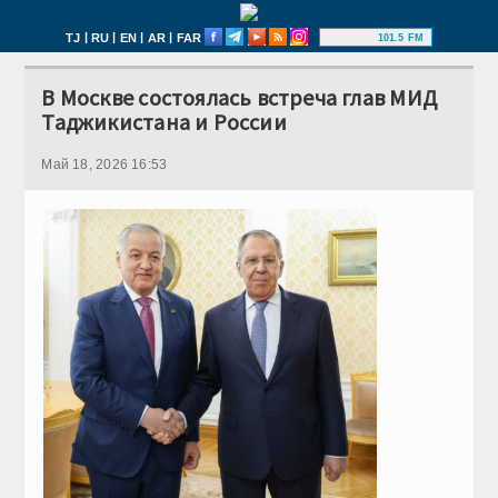
|
|
|
|
TJ
RU
EN
AR
FAR
101.5 FM
В Москве состоялась встреча глав МИД
Таджикистана и России
Май 18, 2026 16:53