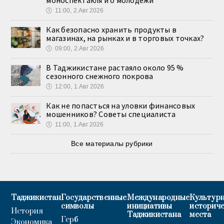
моноспектакля и о молодёжи
🕔
11:00, 2.Авг 2026
Как безопасно хранить продукты в
магазинах, на рынках и в торговых точках?
🕔
09:00, 2.Авг 2026
В Таджикистане растаяло около 95 %
сезонного снежного покрова
🕔
12:00, 1.Авг 2026
Как не попасться на уловки финансовых
мошенников? Советы специалиста
🕔
11:00, 1.Авг 2026
Все материалы рубрики
Таджикистан
Государственные
Международные
Культурн
символы
инициативы
историч
История
Таджикистана
места
Герб
Экономика