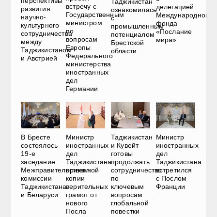
перспективы
Таджикистан
встречу с
делегацией
развития
ознакомилась
Государственным
Международного
научно-
с
министром
фонда
культурного
промышленным
по
«Послание
сотрудничества
потенциалом
вопросам
мира»
между
Брестской
Европы
Таджикистаном
области
Федерального
и Австрией
министерства
иностранных
дел
Германии
В Бресте
Министр
Таджикистан
Министр
состоялось
иностранных
и Кувейт
иностранных
19-е
дел
готовы
дел
заседание
Таджикистана
продолжать
Таджикистана
Межправительственной
принял
сотрудничество
встретился
комиссии
копии
по
с Послом
Таджикистана
верительных
ключевым
Франции
и Беларуси
грамот от
вопросам
нового
глобальной
Посла
повестки