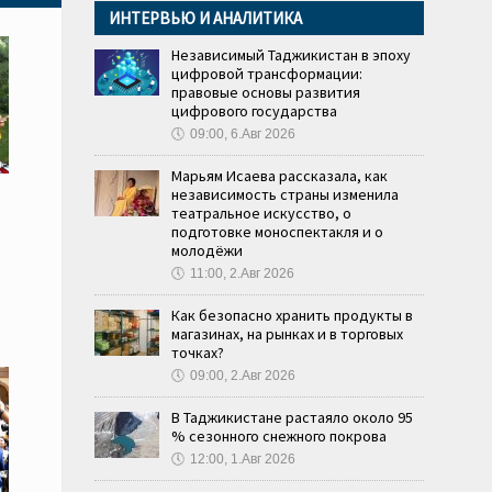
ИНТЕРВЬЮ И АНАЛИТИКА
Независимый Таджикистан в эпоху
цифровой трансформации:
правовые основы развития
цифрового государства
🕔
09:00, 6.Авг 2026
Марьям Исаева рассказала, как
независимость страны изменила
театральное искусство, о
подготовке моноспектакля и о
молодёжи
🕔
11:00, 2.Авг 2026
Как безопасно хранить продукты в
магазинах, на рынках и в торговых
точках?
🕔
09:00, 2.Авг 2026
В Таджикистане растаяло около 95
% сезонного снежного покрова
🕔
12:00, 1.Авг 2026