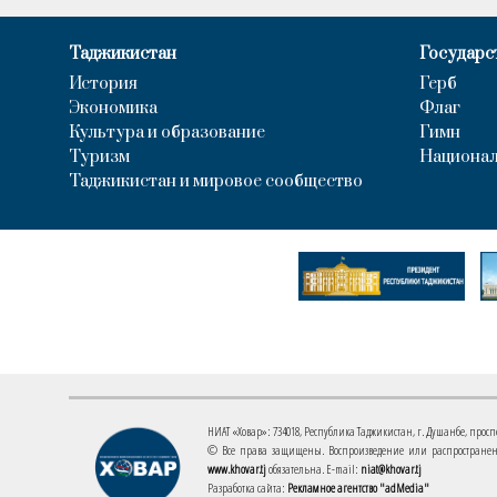
Таджикистан
Государс
История
Герб
Экономика
Флаг
Культура и образование
Гимн
Туризм
Национал
Таджикистан и мировое сообщество
НИАТ «Ховар»: 734018, Республика Таджикистан, г. Душанбе, проспект
© Все права защищены. Воспроизведение или распространени
www.khovar.tj
обязательна. E-mail:
niat@khovar.tj
Разработка сайта:
Рекламное агентство "adMedia"