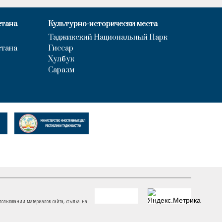
стана
Культурно-исторически места
Таджикский Национальный Парк
стана
Гиссар
Хулбук
Саразм
пользовании материалов сайта, ссылка на