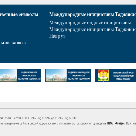
твенные символы
Международные инициативы Таджики
Международные водные инициативы
Международные инициативы Таджики
Навруз
ьная валюта
 Саъди Шерози 16. тел.: +992 (37) 2385217, факс: +992 (37) 2232383
е материалов сайта в любой форме только с письменного разрешения руководства
НИАТ «Ховар»
. При ис