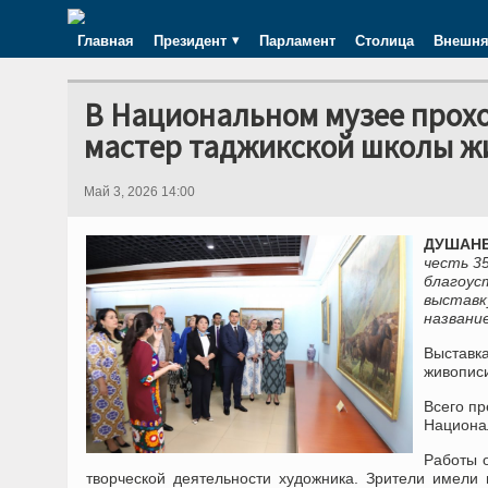
Главная
Президент
Парламент
Столица
Внешня
В Национальном музее прохо
мастер таджикской школы ж
Май 3, 2026 14:00
ДУШАНБЕ
честь 3
благоу
выставк
названи
Выставк
живопис
Всего п
Национа
Работы 
творческой деятельности художника. Зрители имели