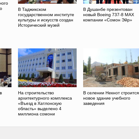
ного
o
В Таджикском
В Душанбе презентован
государственном институте
новый Boeing 737-8 MAX
культуры и искусств создан
компании «Сомон Эйр»
Исторический музей
в
На строительство
В селении Некнот строится
архитектурного комплекса
новое здание учебного
«Въезд в Хатлонскую
заведения
область» выделено 4
миллиона сомони