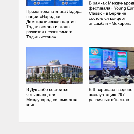
В рамках Международ
фестиваля «Young Eur
Презентована книга Лидера
Classic» в Берлине
нации «Народная
состоялся концерт
Демократическая партия
ансамбля «Мохирон»
Таджикистана и этапы
развития независимого
Таджикистана»
В Душанбе состоится
В Шахринаве введено 
четырнадцатая
эксплуатацию 297
Международная выставка
различных объектов
книг