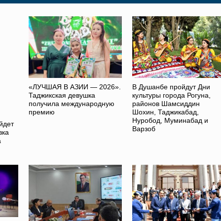
«ЛУЧШАЯ В АЗИИ — 2026».
В Душанбе пройдут Дни
Таджикская девушка
культуры города Рогуна,
получила международную
районов Шамсиддин
премию
Шохин, Таджикабад,
Нуробод, Муминабад и
йдет
Варзоб
вка
а