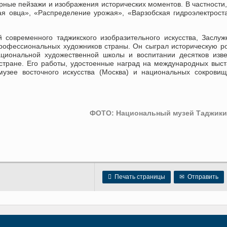
орные пейзажи и изображения исторических моментов. В частности
я овца», «Распределение урожая», «Варзобская гидроэлектрост
 современного таджикского изобразительного искусства, Заслу
профессиональных художников страны. Он сыграл историческую р
национальной художественной школы и воспитании десятков изв
стране. Его работы, удостоенные наград на международных выст
музее восточного искусства (Москва) и национальных сокрови
ФОТО: Национальный музей Таджики

Печать страницы
✉
Отправить