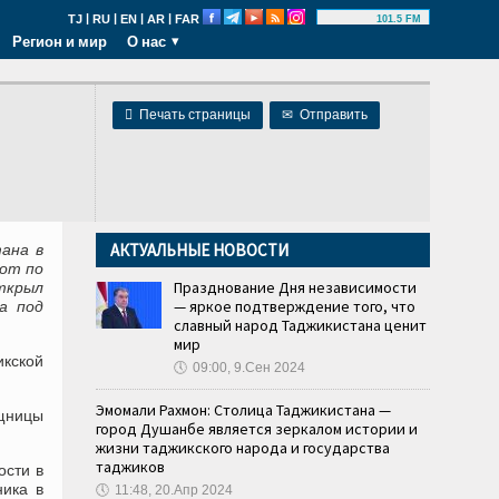
|
|
|
|
TJ
RU
EN
AR
FAR
101.5 FM
Регион и мир
О нас

Печать страницы
✉
Отправить
АКТУАЛЬНЫЕ НОВОСТИ
ана в
бот по
Празднование Дня независимости
ткрыл
— яркое подтверждение того, что
а под
славный народ Таджикистана ценит
мир
икской
🕔
09:00, 9.Сен 2024
Эмомали Рахмон: Столица Таджикистана —
ищницы
город Душанбе является зеркалом истории и
жизни таджикского народа и государства
таджиков
ости в
ника в
🕔
11:48, 20.Апр 2024