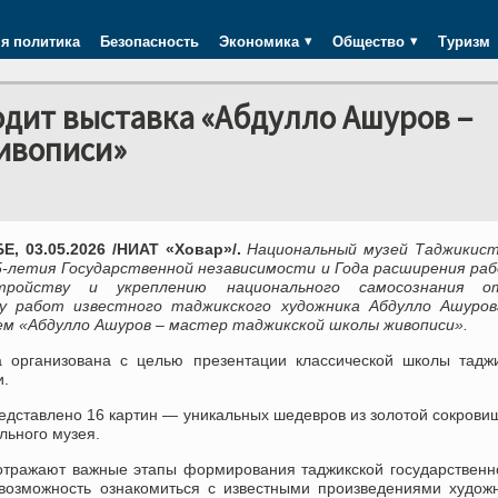
я политика
Безопасность
Экономика
Общество
Туризм
дит выставка «Абдулло Ашуров –
ивописи»
, 03.05.2026 /НИАТ «Ховар»/.
Национальный музей Таджикист
5-летия Государственной независимости и Года расширения ра
стройству и укреплению национального самосознания о
у работ известного таджикского художника Абдулло Ашуров
ем «Абдулло Ашуров – мастер таджикской школы живописи».
а организована с целью презентации классической школы тадж
и.
редставлено 16 картин — уникальных шедевров из золотой сокров
льного музея.
отражают важные этапы формирования таджикской государственн
 возможность ознакомиться с известными произведениями худож