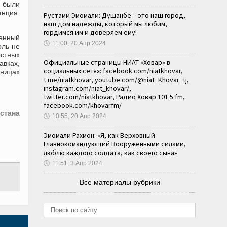
, были
анция.
Рустами Эмомали: Душанбе – это наш город,
наш дом надежды, который мы любим,
гордимся им и доверяем ему!
женный
🕔
11:00, 20.Апр 2024
оль не
естных
Официальные страницы НИАТ «Ховар» в
авках,
социальных сетях: facebook.com/niatkhovar,
щницах
t.me/niatkhovar, youtube.com/@niat_Khovar_tj,
instagram.com/niat_khovar/,
twitter.com/niatkhovar, Радио Ховар 101.5 fm,
facebook.com/khovarfm/
стана
🕔
10:55, 20.Апр 2024
Эмомали Рахмон: «Я, как Верховный
Главнокомандующий Вооружёнными силами,
люблю каждого солдата, как своего сына»
🕔
11:51, 3.Апр 2024
Все материалы рубрики