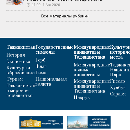
🕔
11:00, 1.Авг 2026
Все материалы рубрики
Таджикистан
Государственные
Международные
Культурн
символы
инициативы
историч
История
Таджикистана
места
Герб
Экономика
Международные
Таджикс
Флаг
Культура и
водные
Национа
образование
Гимн
инициативы
Парк
Туризм
Национальная
Международные
Гиссар
валюта
Таджикистан
инициативы
Хулбук
и мировое
Таджикистана
Саразм
сообщество
Навруз