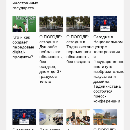
иностранных
государств
О ПОГОДЕ:
О ПОГОДЕ:
Сегодня в
Кто и как
сегодня в
сегодня в
Национальном
создаёт
Душанбе
Таджикистане
центре
передовые
небольшая
переменная
тестирования
digital-
облачность,
облачность,
и
продукты?
без
без осадков
Государственном
осадков,
институте
днем до 37
изобразительного
градусов
искусства и
тепла
дизайна
Таджикистана
состоятся
пресс-
конференции
5 августа в
Пациентка
О ПОГОДЕ: