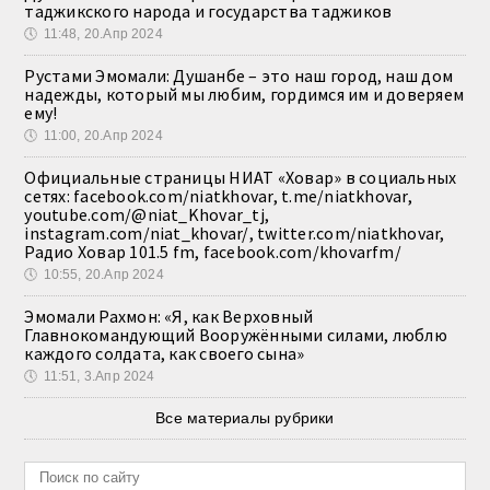
таджикского народа и государства таджиков
🕔
11:48, 20.Апр 2024
Рустами Эмомали: Душанбе – это наш город, наш дом
надежды, который мы любим, гордимся им и доверяем
ему!
🕔
11:00, 20.Апр 2024
Официальные страницы НИАТ «Ховар» в социальных
сетях: facebook.com/niatkhovar, t.me/niatkhovar,
youtube.com/@niat_Khovar_tj,
instagram.com/niat_khovar/, twitter.com/niatkhovar,
Радио Ховар 101.5 fm, facebook.com/khovarfm/
🕔
10:55, 20.Апр 2024
Эмомали Рахмон: «Я, как Верховный
Главнокомандующий Вооружёнными силами, люблю
каждого солдата, как своего сына»
🕔
11:51, 3.Апр 2024
Все материалы рубрики