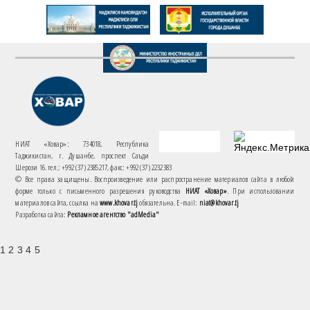
НИАТ «Ховар»: 734018, Республика
Таджикистан, г. Душанбе, проспект Саъди
Шерози 16. тел.: +992 (37) 2385217, факс: +992 (37) 2232383
© Все права защищены. Воспроизведение или распространение материалов сайта в любой
форме только с письменного разрешения руководства
НИАТ «Ховар»
. При использовании
материалов сайта, ссылка на
www.khovar.tj
обязательна. E-mail:
niat@khovar.tj
Разработка сайта:
Рекламное агентство "adMedia"
1 2 3 4 5