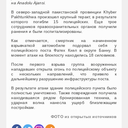
на Anadolu Ajansi.
В северо-западной пакистанской провинции Khyber
Pakhtunkhwa произошел крупный теракт, в результате
которого погибли 15 полицейских. Еще трое
сотрудников правоохранительных органов получили
ранения и были госпитализированы.
Как отмечается, смертник на начиненном
взрывчаткой автомобиле подорвал себя у
полицейского поста Фатех Кхел в округе Банну. В
момент атаки на блокпосту находились 18 силовиков.
После первого взрыва группа вооруженных
нападавших открыла огонь по полицейскому объекту
с нескольких направлений, что привело к
дальнейшему разрушению инфраструктуры поста.
В результате атаки здание полицейского пункта было
полностью уничтожено. Также повреждения получила
находившаяся рядом бронированная техника, а
ударная волна нанесла ущерб близлежащим
постройкам.
ФОТО из открытых источников