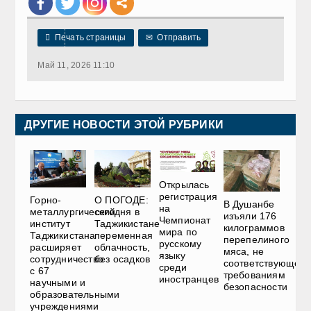

Печать страницы
✉
Отправить
Май 11, 2026 11:10
ДРУГИЕ НОВОСТИ ЭТОЙ РУБРИКИ
Открылась
регистрация
Горно-
О ПОГОДЕ:
В Душанбе
на
металлургический
сегодня в
изъяли 176
Чемпионат
институт
Таджикистане
килограммов
мира по
Таджикистана
переменная
перепелиного
русскому
расширяет
облачность,
мяса, не
языку
сотрудничество
без осадков
соответствующего
среди
с 67
требованиям
иностранцев
научными и
безопасности
образовательными
учреждениями