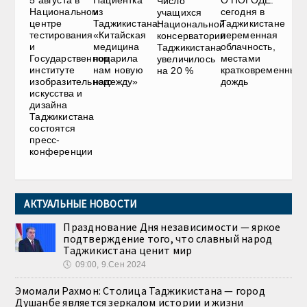
Число
Национальном
из
сегодня в
учащихся
центре
Таджикистана:
Таджикистане
Национальной
тестирования
«Китайская
переменная
консерватории
и
медицина
облачность,
Таджикистана
Государственном
подарила
местами
увеличилось
институте
нам новую
кратковременный
на 20 %
изобразительного
надежду»
дождь
искусства и
дизайна
Таджикистана
состоятся
пресс-
конференции
АКТУАЛЬНЫЕ НОВОСТИ
Празднование Дня независимости — яркое
подтверждение того, что славный народ
Таджикистана ценит мир
🕔
09:00, 9.Сен 2024
Эмомали Рахмон: Столица Таджикистана — город
Душанбе является зеркалом истории и жизни