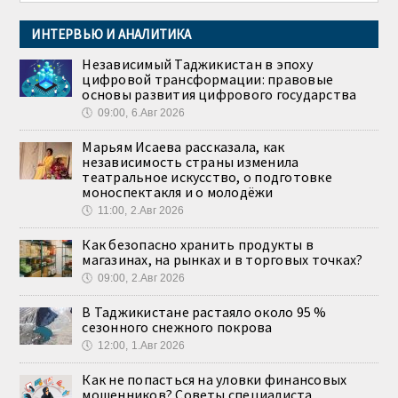
ИНТЕРВЬЮ И АНАЛИТИКА
Независимый Таджикистан в эпоху
цифровой трансформации: правовые
основы развития цифрового государства
🕔
09:00, 6.Авг 2026
Марьям Исаева рассказала, как
независимость страны изменила
театральное искусство, о подготовке
моноспектакля и о молодёжи
🕔
11:00, 2.Авг 2026
Как безопасно хранить продукты в
магазинах, на рынках и в торговых точках?
🕔
09:00, 2.Авг 2026
В Таджикистане растаяло около 95 %
сезонного снежного покрова
🕔
12:00, 1.Авг 2026
Как не попасться на уловки финансовых
мошенников? Советы специалиста