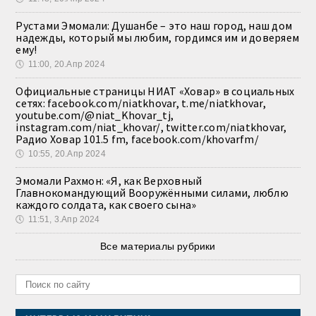
Рустами Эмомали: Душанбе – это наш город, наш дом
надежды, который мы любим, гордимся им и доверяем
ему!
🕔
11:00, 20.Апр 2024
Официальные страницы НИАТ «Ховар» в социальных
сетях: facebook.com/niatkhovar, t.me/niatkhovar,
youtube.com/@niat_Khovar_tj,
instagram.com/niat_khovar/, twitter.com/niatkhovar,
Радио Ховар 101.5 fm, facebook.com/khovarfm/
🕔
10:55, 20.Апр 2024
Эмомали Рахмон: «Я, как Верховный
Главнокомандующий Вооружёнными силами, люблю
каждого солдата, как своего сына»
🕔
11:51, 3.Апр 2024
Все материалы рубрики