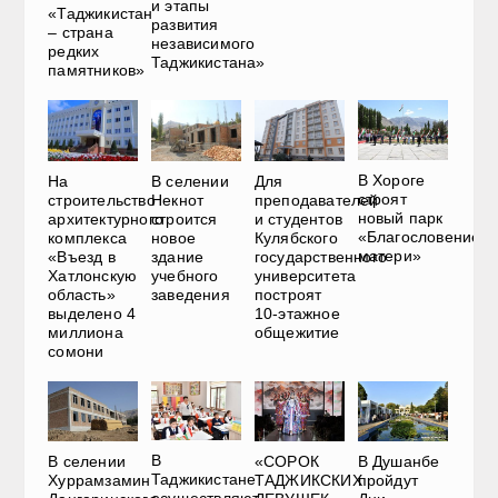
и этапы
«Таджикистан
развития
– страна
независимого
редких
Таджикистана»
памятников»
В Хороге
На
В селении
Для
строят
строительство
Некнот
преподавателей
новый парк
архитектурного
строится
и студентов
«Благословение
комплекса
новое
Кулябского
матери»
«Въезд в
здание
государственного
Хатлонскую
учебного
университета
область»
заведения
построят
выделено 4
10-этажное
миллиона
общежитие
сомони
В
В селении
«СОРОК
В Душанбе
Таджикистане
Хуррамзамин
ТАДЖИКСКИХ
пройдут
осуществляют