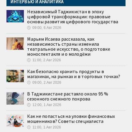
ИНТЕРВЬЮ И АНАЛИТИКА
Независимый Таджикистан в эпоху
цифровой трансформации: правовые
основы развития цифрового государства
🕔
09:00, 6.Авг 2026
Марьям Исаева рассказала, как
независимость страны изменила
театральное искусство, о подготовке
моноспектакля и о молодёжи
🕔
11:00, 2.Авг 2026
Как безопасно хранить продукты в
магазинах, на рынках и в торговых точках?
🕔
09:00, 2.Авг 2026
В Таджикистане растаяло около 95 %
сезонного снежного покрова
🕔
12:00, 1.Авг 2026
Как не попасться на уловки финансовых
мошенников? Советы специалиста
🕔
11:00, 1.Авг 2026