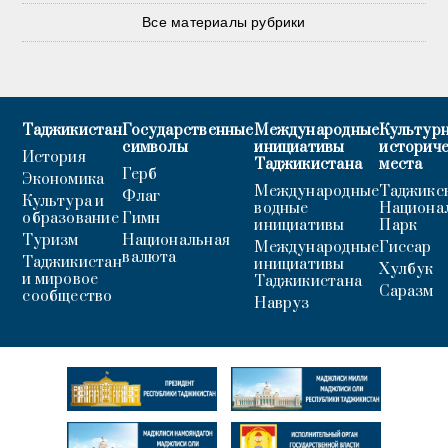
Все материалы рубрики
Таджикистан
Государственные
Международные
Культурн
символы
инициативы
историч
История
Таджикистана
места
Герб
Экономика
Международные
Таджикс
Флаг
Культура и
водные
Национа
образование
Гимн
инициативы
Парк
Туризм
Национальная
Международные
Гиссар
валюта
Таджикистан
инициативы
Хулбук
и мировое
Таджикистана
Саразм
сообщество
Навруз