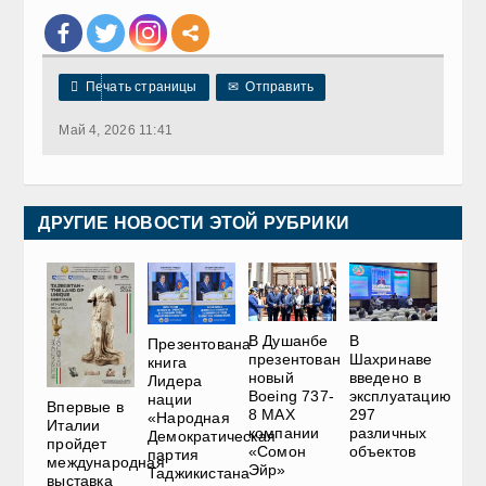

Печать страницы
✉
Отправить
Май 4, 2026 11:41
ДРУГИЕ НОВОСТИ ЭТОЙ РУБРИКИ
В Душанбе
В
Презентована
презентован
Шахринаве
книга
новый
введено в
Лидера
Boeing 737-
эксплуатацию
нации
Впервые в
8 MAX
297
«Народная
Италии
компании
различных
Демократическая
пройдет
«Сомон
объектов
партия
международная
Эйр»
Таджикистана
выставка