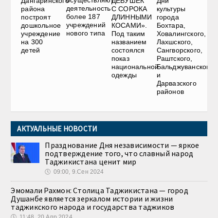
Дангаринского
ДЕВУШЕК
Дни
деятельность
района
С СОРОКА
культуры
более 187
построят
ДЛИННЫМИ
города
учреждений
дошкольное
КОСАМИ».
Бохтара,
нового типа
учреждение
Под таким
Ховалингского,
на 300
названием
Лахшского,
детей
состоялся
Сангворского,
показ
Раштского,
национальной
Бальджуванского
одежды
и
Дарвазского
районов
АКТУАЛЬНЫЕ НОВОСТИ
Празднование Дня независимости — яркое
подтверждение того, что славный народ
Таджикистана ценит мир
🕔
09:00, 9.Сен 2024
Эмомали Рахмон: Столица Таджикистана — город
Душанбе является зеркалом истории и жизни
таджикского народа и государства таджиков
🕔
11:48, 20.Апр 2024