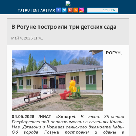
|
|
|
|
TJ
RU
EN
AR
FAR
101.5 FM
В Рогуне построили три детских сада
Май 4, 2026 11:41
РОГУН,
04.05.2026 /НИАТ «Ховар»/.
В честь 35-летия
Государственной независимости в селениях Калаи-
Нав, Джавони и Чормагз сельского джамоата Кади-
Об города Рогуна построены и сданы в