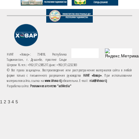
НИАТ «Ховар»: 734018, Республика
Таджикистан, г. Душанбе, проспект Саъди
Шерози 16. тел.: +992 (37) 2385217, факс: +992 (37) 2232383
© Все права защищены. Воспроизведение или распространение материалов сайта в любой
форме только с письменного разрешения руководства
НИАТ «Ховар»
. При использовании
материалов сайта, ссылка на
www.khovar.tj
обязательна. E-mail:
niat@khovar.tj
Разработка сайта:
Рекламное агентство "adMedia"
1 2 3 4 5