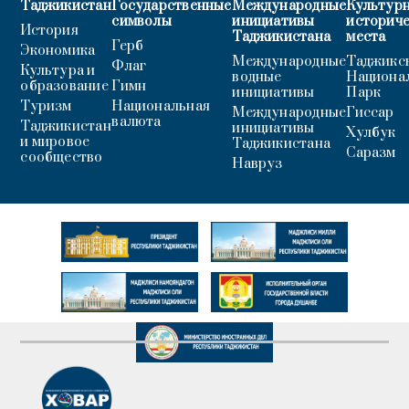
Таджикистан
Государственные
Международные
Культурн
символы
инициативы
историч
История
Таджикистана
места
Герб
Экономика
Международные
Таджикс
Флаг
Культура и
водные
Национа
образование
Гимн
инициативы
Парк
Туризм
Национальная
Международные
Гиссар
валюта
Таджикистан
инициативы
Хулбук
и мировое
Таджикистана
Саразм
сообщество
Навруз