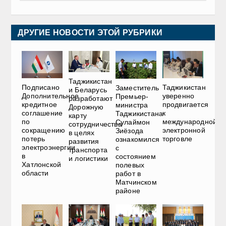
ДРУГИЕ НОВОСТИ ЭТОЙ РУБРИКИ
Таджикистан
Подписано
Таджикистан
Заместитель
и Беларусь
Дополнительное
уверенно
Премьер-
разработают
кредитное
продвигается
министра
Дорожную
соглашение
к
Таджикистана
карту
по
международной
Сулаймон
сотрудничества
сокращению
электронной
Зиёзода
в целях
потерь
торговле
ознакомился
развития
электроэнергии
с
транспорта
в
состоянием
и логистики
Хатлонской
полевых
области
работ в
Матчинском
районе