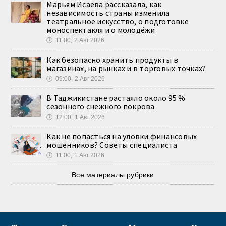
Марьям Исаева рассказала, как
независимость страны изменила
театральное искусство, о подготовке
моноспектакля и о молодёжи
🕔
11:00, 2.Авг 2026
Как безопасно хранить продукты в
магазинах, на рынках и в торговых точках?
🕔
09:00, 2.Авг 2026
В Таджикистане растаяло около 95 %
сезонного снежного покрова
🕔
12:00, 1.Авг 2026
Как не попасться на уловки финансовых
мошенников? Советы специалиста
🕔
11:00, 1.Авг 2026
Все материалы рубрики