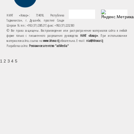
НИАТ «Ховар»: 734018, Республика
Таджикистан, г. Душанбе, проспект Саъди
Шерози 16. тел.: +992 (37) 2385217, факс: +992 (37) 2232383
© Все права защищены. Воспроизведение или распространение материалов сайта в любой
форме только с письменного разрешения руководства
НИАТ «Ховар»
. При использовании
материалов сайта, ссылка на
www.khovar.tj
обязательна. E-mail:
niat@khovar.tj
Разработка сайта:
Рекламное агентство "adMedia"
1 2 3 4 5