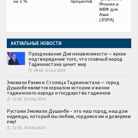
на 1 %
процентов
Японии и
МВФ для
Азии
(JISPA)
АКТУАЛЬНЫЕ НОВОСТИ
Празднование Дня независимости — яркое
подтверждение того, что славный народ
Таджикистана ценит мир
🕔
09:00, 9.Сен 2024
Эмомали Рахмон: Столица Таджикистана — город
Душанбе является зеркалом истории и жизни
таджикского народа и государства таджиков
🕔
11:48, 20.Апр 2024
Рустами Эмомали: Душанбе – это наш город, наш дом
надежды, который мы любим, гордимся им и доверяем
ему!
🕔
11:00, 20.Апр 2024