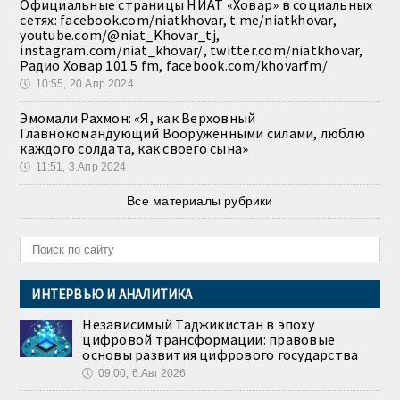
Официальные страницы НИАТ «Ховар» в социальных
сетях: facebook.com/niatkhovar, t.me/niatkhovar,
youtube.com/@niat_Khovar_tj,
instagram.com/niat_khovar/, twitter.com/niatkhovar,
Радио Ховар 101.5 fm, facebook.com/khovarfm/
🕔
10:55, 20.Апр 2024
Эмомали Рахмон: «Я, как Верховный
Главнокомандующий Вооружёнными силами, люблю
каждого солдата, как своего сына»
🕔
11:51, 3.Апр 2024
Все материалы рубрики
ИНТЕРВЬЮ И АНАЛИТИКА
Независимый Таджикистан в эпоху
цифровой трансформации: правовые
основы развития цифрового государства
🕔
09:00, 6.Авг 2026