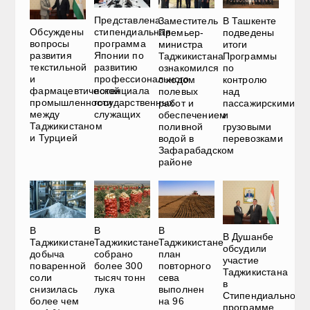
Представлена
Заместитель
В Ташкенте
Обсуждены
стипендиальная
Премьер-
подведены
вопросы
программа
министра
итоги
развития
Японии по
Таджикистана
Программы
текстильной
развитию
ознакомился
по
и
профессионального
с ходом
контролю
фармацевтической
потенциала
полевых
над
промышленности
государственных
работ и
пассажирскими
между
служащих
обеспечением
и
Таджикистаном
поливной
грузовыми
и Турцией
водой в
перевозками
Зафарабадском
районе
В
В
В
В Душанбе
Таджикистане
Таджикистане
Таджикистане
обсудили
добыча
собрано
план
участие
поваренной
более 300
повторного
Таджикистана
соли
тысяч тонн
сева
в
снизилась
лука
выполнен
Стипендиальной
более чем
на 96
программе