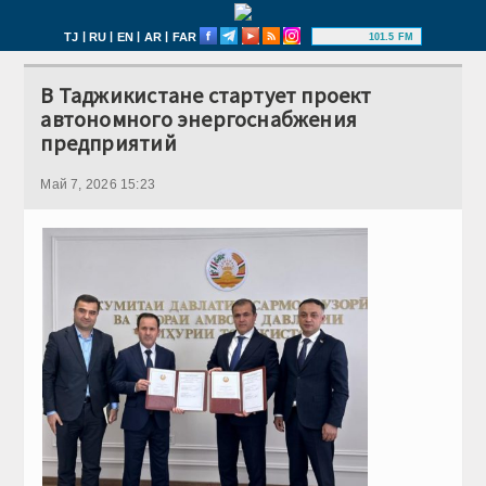
|
|
|
|
TJ
RU
EN
AR
FAR
101.5 FM
В Таджикистане стартует проект
автономного энергоснабжения
предприятий
Май 7, 2026 15:23