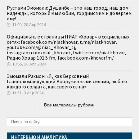
Рустами Эмомали: Душанбе – это наш город, наш дом
надежды, который мы любим, гордимся им и доверяем
ему!
🕔
11:00, 20.Апр 2024
Официальные страницы НИАТ «Ховар» в социальных
сетях: facebook.com/niatkhovar, t.me/niatkhovar,
youtube.com/@niat_Khovar_tj,
instagram.com/niat_khovar/, twitter.com/niatkhovar,
Радио Ховар 101.5 fm, facebook.com/khovarfm/
🕔
10:55, 20.Апр 2024
Эмомали Рахмон: «Я, как Верховный
Главнокомандующий Вооружёнными силами, люблю
каждого солдата, как своего сына»
🕔
11:51, 3.Апр 2024
Все материалы рубрики
ИНТЕРВЬЮ И АНАЛИТИКА