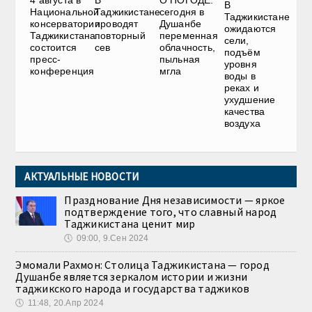
4 августа в
В
О ПОГОДЕ:
В
Национальной
Таджикистане
сегодня в
Таджикистане
консерватории
проводят
Душанбе
ожидаются
Таджикистана
повторный
переменная
сели,
состоится
сев
облачность,
подъём
пресс-
пыльная
уровня
конференция
мгла
воды в
реках и
ухудшение
качества
воздуха
АКТУАЛЬНЫЕ НОВОСТИ
Празднование Дня независимости — яркое
подтверждение того, что славный народ
Таджикистана ценит мир
🕔
09:00, 9.Сен 2024
Эмомали Рахмон: Столица Таджикистана — город
Душанбе является зеркалом истории и жизни
таджикского народа и государства таджиков
🕔
11:48, 20.Апр 2024