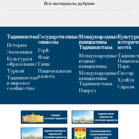
Все материалы рубрики
Таджикистан
Государственные
Международные
Культурн
символы
инициативы
историч
История
Таджикистана
места
Герб
Экономика
Международные
Таджикс
Флаг
Культура и
водные
Национа
образование
Гимн
инициативы
Парк
Туризм
Национальная
Международные
Гиссар
валюта
Таджикистан
инициативы
Хулбук
и мировое
Таджикистана
Саразм
сообщество
Навруз