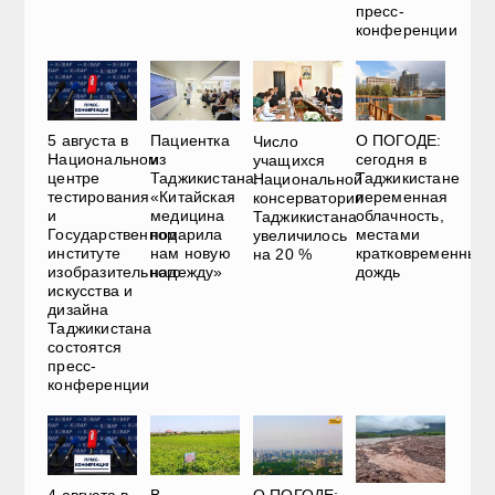
пресс-
конференции
5 августа в
Пациентка
О ПОГОДЕ:
Число
Национальном
из
сегодня в
учащихся
центре
Таджикистана:
Таджикистане
Национальной
тестирования
«Китайская
переменная
консерватории
и
медицина
облачность,
Таджикистана
Государственном
подарила
местами
увеличилось
институте
нам новую
кратковременный
на 20 %
изобразительного
надежду»
дождь
искусства и
дизайна
Таджикистана
состоятся
пресс-
конференции