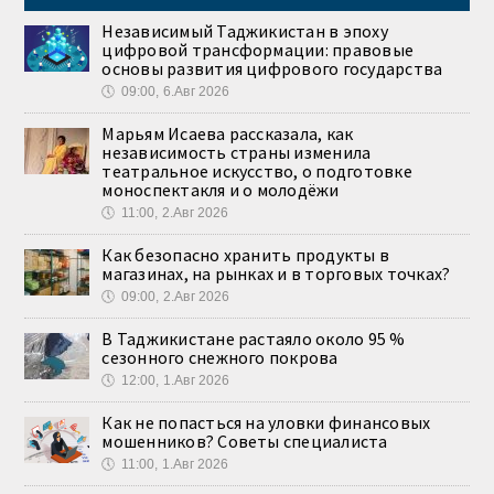
Независимый Таджикистан в эпоху
цифровой трансформации: правовые
основы развития цифрового государства
🕔
09:00, 6.Авг 2026
Марьям Исаева рассказала, как
независимость страны изменила
театральное искусство, о подготовке
моноспектакля и о молодёжи
🕔
11:00, 2.Авг 2026
Как безопасно хранить продукты в
магазинах, на рынках и в торговых точках?
🕔
09:00, 2.Авг 2026
В Таджикистане растаяло около 95 %
сезонного снежного покрова
🕔
12:00, 1.Авг 2026
Как не попасться на уловки финансовых
мошенников? Советы специалиста
🕔
11:00, 1.Авг 2026