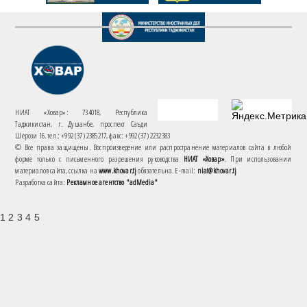
НИАТ «Ховар»: 734018, Республика
Таджикистан, г. Душанбе, проспект Саъди
Шерози 16. тел.: +992 (37) 2385217, факс: +992 (37) 2232383
© Все права защищены. Воспроизведение или распространение материалов сайта в любой
форме только с письменного разрешения руководства
НИАТ «Ховар»
. При использовании
материалов сайта, ссылка на
www.khovar.tj
обязательна. E-mail:
niat@khovar.tj
Разработка сайта:
Рекламное агентство "adMedia"
1 2 3 4 5