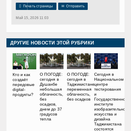

Печать страницы
✉
Отправить
Май 15, 2026 11:03
ДРУГИЕ НОВОСТИ ЭТОЙ РУБРИКИ
О ПОГОДЕ:
О ПОГОДЕ:
Сегодня в
Кто и как
сегодня в
сегодня в
Национальном
создаёт
Душанбе
Таджикистане
центре
передовые
небольшая
переменная
тестирования
digital-
облачность,
облачность,
и
продукты?
без
без осадков
Государственном
осадков,
институте
днем до 37
изобразительного
градусов
искусства и
тепла
дизайна
Таджикистана
состоятся