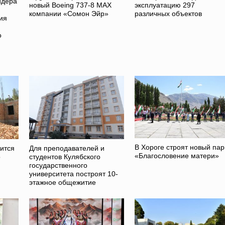
идера
новый Boeing 737-8 MAX
эксплуатацию 297
компании «Сомон Эйр»
различных объектов
ия
о
В Хороге строят новый пар
оится
Для преподавателей и
«Благословение матери»
о
студентов Кулябского
государственного
университета построят 10-
этажное общежитие