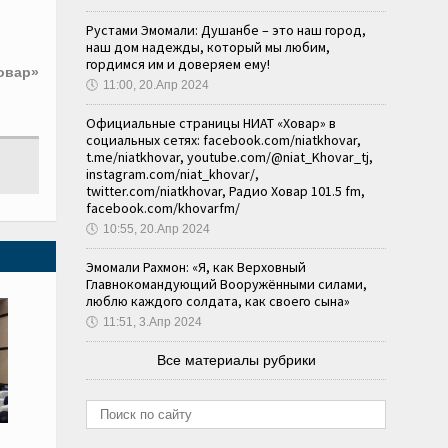
Рустами Эмомали: Душанбе – это наш город,
наш дом надежды, который мы любим,
гордимся им и доверяем ему!
овар»
🕔
11:00, 20.Апр 2024
Официальные страницы НИАТ «Ховар» в
социальных сетях: facebook.com/niatkhovar,
t.me/niatkhovar, youtube.com/@niat_Khovar_tj,
instagram.com/niat_khovar/,
twitter.com/niatkhovar, Радио Ховар 101.5 fm,
facebook.com/khovarfm/
🕔
10:55, 20.Апр 2024
Эмомали Рахмон: «Я, как Верховный
Главнокомандующий Вооружёнными силами,
люблю каждого солдата, как своего сына»
🕔
11:51, 3.Апр 2024
Все материалы рубрики