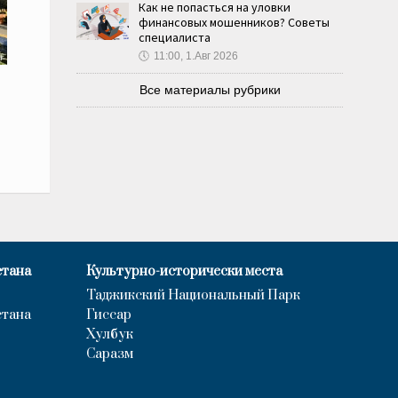
Как не попасться на уловки
финансовых мошенников? Советы
специалиста
🕔
11:00, 1.Авг 2026
Все материалы рубрики
стана
Культурно-исторически места
Таджикский Национальный Парк
стана
Гиссар
Хулбук
Саразм