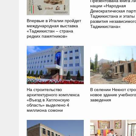
Презентована книга Л
нации «Народная
Демократическая парт
Таджикистана и этапы
Впервые в Италии пройдет
развития независимог
международная выставка
Таджикистана»
«Таджикистан – страна
редких памятников»
На строительство
В селении Некнот стр
архитектурного комплекса
новое здание учебног
«Въезд в Хатлонскую
заведения
область» выделено 4
миллиона сомони