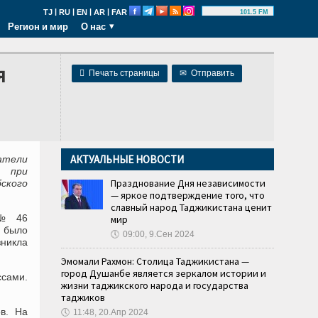
|
|
|
|
TJ
RU
EN
AR
FAR
101.5 FM
Регион и мир
О нас
я

Печать страницы
✉
Отправить
АКТУАЛЬНЫЕ НОВОСТИ
атели
а при
Празднование Дня независимости
ского
— яркое подтверждение того, что
славный народ Таджикистана ценит
 № 46
мир
я было
🕔
09:00, 9.Сен 2024
никла
Эмомали Рахмон: Столица Таджикистана —
город Душанбе является зеркалом истории и
ссами.
жизни таджикского народа и государства
таджиков
в. На
🕔
11:48, 20.Апр 2024