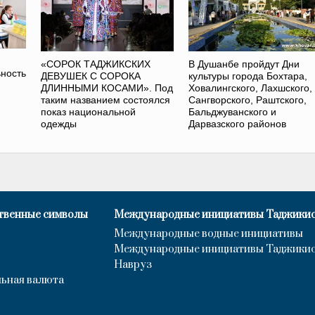
«СОРОК ТАДЖИКСКИХ
В Душанбе пройдут Дни
ность
ДЕВУШЕК С СОРОКА
культуры города Бохтара,
ДЛИННЫМИ КОСАМИ». Под
Ховалингского, Лахшского,
таким названием состоялся
Сангворского, Раштского,
показ национальной
Бальджуванского и
одежды
Дарвазского районов
твенные символы
Международные инициативы Таджики
Международные водные инициативы
Международные инициативы Таджики
Навруз
ьная валюта