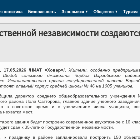
я политика
Безопасность
Экономика
Общество
Туризм
ственной независимости создаютс
 17.05.2026 /НИАТ «Ховар»/.
Жители, особенно предприним
я Шодоб сельского джамоата Чорбог Варзобского район
ке Исполнительного органа государственной власти Варзоб
строят главный корпус средней школы № 46 на 1005 учеников.
бщила директор среднего общеобразовательного учреждения
кого района Лола Сатторова, главное здание учебного заведени
но в советское время и с увеличением числа учащихся, воз
 нехватки мест.
тарого здания будет построено современное двухэтажное с 16 кла
удет сдан к 35-летию Государственной независимости.
, к празднику в районе запланировали построить 158 объекто