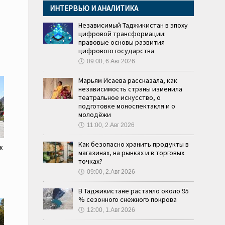
ИНТЕРВЬЮ И АНАЛИТИКА
Независимый Таджикистан в эпоху
цифровой трансформации:
правовые основы развития
цифрового государства
🕔
09:00, 6.Авг 2026
Марьям Исаева рассказала, как
независимость страны изменила
театральное искусство, о
подготовке моноспектакля и о
молодёжи
🕔
11:00, 2.Авг 2026
Как безопасно хранить продукты в
к
магазинах, на рынках и в торговых
точках?
🕔
09:00, 2.Авг 2026
В Таджикистане растаяло около 95
% сезонного снежного покрова
🕔
12:00, 1.Авг 2026