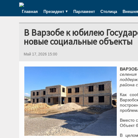
Главная
Президент
Парламент
Столица
Внешня
В Варзобе к юбилею Государ
новые социальные объекты
Май 17, 2026 15:00
ВАРЗОБ,
селени
поддерж
района 
Как соо
Варзобс
построе
проблема
Вместо с
Объект б
В целом