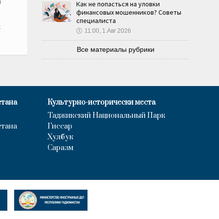
м
Как не попасться на уловки
финансовых мошенников? Советы
специалиста
х
🕔
11:00, 1.Авг 2026
Все материалы рубрики
стана
Культурно-исторически места
Таджикский Национальный Парк
стана
Гиссар
Хулбук
Саразм