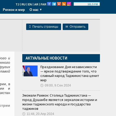
|
|
|
|
TJ
RU
EN
AR
FAR
101.5 FM
Регион и мир
О нас

Печать страницы
✉
Отправить
АКТУАЛЬНЫЕ НОВОСТИ
ого и
нного
Празднование Дня независимости
ругих
— яркое подтверждение того, что
лавой
славный народ Таджикистана ценит
мир
рии, в
🕔
09:00, 9.Сен 2024
нии и
кистан
Эмомали Рахмон: Столица Таджикистана —
город Душанбе является зеркалом истории и
жизни таджикского народа и государства
стрии
таджиков
🕔
11:48, 20.Апр 2024