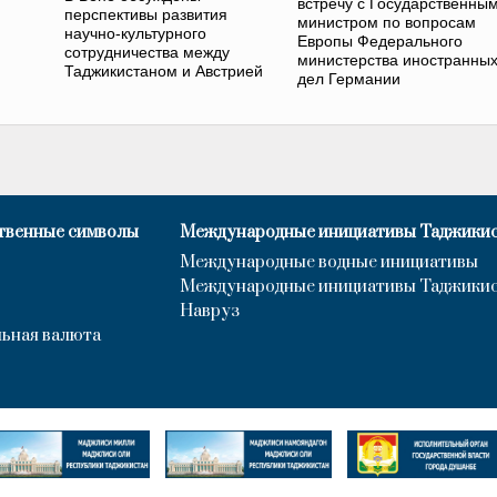
встречу с Государственны
перспективы развития
министром по вопросам
научно-культурного
Европы Федерального
сотрудничества между
министерства иностранны
Таджикистаном и Австрией
дел Германии
твенные символы
Международные инициативы Таджики
Международные водные инициативы
Международные инициативы Таджики
Навруз
ьная валюта