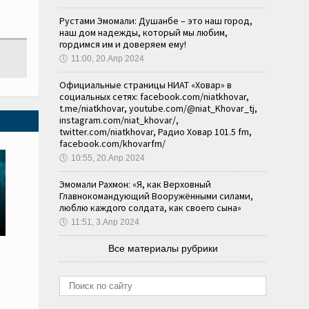
Рустами Эмомали: Душанбе – это наш город,
наш дом надежды, который мы любим,
гордимся им и доверяем ему!
🕔
11:00, 20.Апр 2024
Официальные страницы НИАТ «Ховар» в
социальных сетях: facebook.com/niatkhovar,
t.me/niatkhovar, youtube.com/@niat_Khovar_tj,
instagram.com/niat_khovar/,
twitter.com/niatkhovar, Радио Ховар 101.5 fm,
facebook.com/khovarfm/
🕔
10:55, 20.Апр 2024
Эмомали Рахмон: «Я, как Верховный
Главнокомандующий Вооружёнными силами,
люблю каждого солдата, как своего сына»
🕔
11:51, 3.Апр 2024
Все материалы рубрики