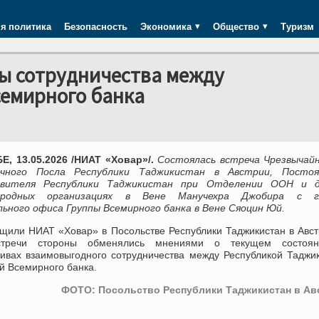
я политика
Безопасность
Экономика
Общество
Туризм
вы сотрудничества между
семирного банка
, 13.05.2026 /НИАТ «Ховар»/.
Состоялась встреча Чрезвычайн
очного Посла Республики Таджикистан в Австрии, Постоя
авителя Республики Таджикистан при Отделении ООН и д
ародных организациях в Вене Манучехра Джобира с г
льного офиса Группы Всемирного банка в Вене Сяоцин Юй.
бщили НИАТ «Ховар» в Посольстве Республики Таджикистан в Авст
стречи стороны обменялись мнениями о текущем состоя
тивах взаимовыгодного сотрудничества между Республикой Таджи
й Всемирного банка.
ФОТО: Посольство Республики Таджикистан в Ав