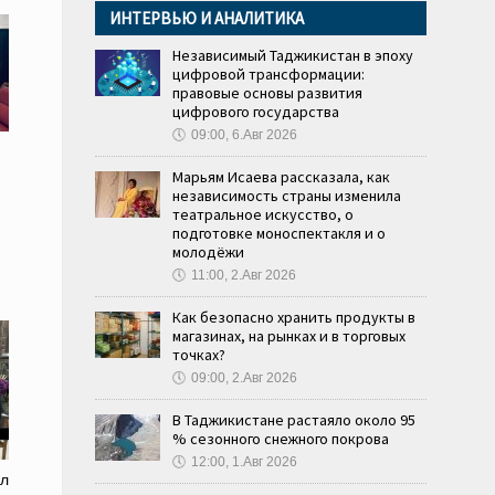
ИНТЕРВЬЮ И АНАЛИТИКА
Независимый Таджикистан в эпоху
цифровой трансформации:
правовые основы развития
цифрового государства
🕔
09:00, 6.Авг 2026
Марьям Исаева рассказала, как
независимость страны изменила
театральное искусство, о
подготовке моноспектакля и о
молодёжи
🕔
11:00, 2.Авг 2026
Как безопасно хранить продукты в
магазинах, на рынках и в торговых
точках?
🕔
09:00, 2.Авг 2026
В Таджикистане растаяло около 95
% сезонного снежного покрова
🕔
12:00, 1.Авг 2026
ел