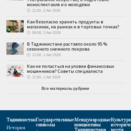
моноспектакля и о молодёжи
🕔
11:00, 2.Авг 2026
Как безопасно хранить продукты в
магазинах, на рынках и в торговых точках?
🕔
09:00, 2.Авг 2026
В Таджикистане растаяло около 95 %
сезонного снежного покрова
🕔
12:00, 1.Авг 2026
Как не попасться на уловки финансовых
мошенников? Советы специалиста
🕔
11:00, 1.Авг 2026
Все материалы рубрики
Таджикистан
Государственные
Международные
Культурн
символы
инициативы
историч
История
Таджикистана
места