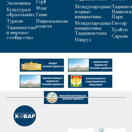
Герб
Экономика
Международные
Таджикс
Флаг
Культура и
водные
Национа
образование
Гимн
инициативы
Парк
Туризм
Национальная
Международные
Гиссар
валюта
Таджикистан
инициативы
Хулбук
и мировое
Таджикистана
Саразм
сообщество
Навруз