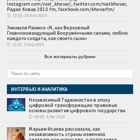
instagram.com/niat_khovar/, twitter.com/niatkhovar,
Радио Ховар 101.5 fm, facebook.com/khovarfm/
🕔
10:55, 20.Апр 2024
Эмомали Рахмон: «Я, как Верховный
Главнокомандующий Вооружёнными силами, люблю
каждого солдата, как своего сына»
🕔
11:51, 3.Апр 2024
Все материалы рубрики
ИНТЕРВЬЮ И АНАЛИТИКА
Независимый Таджикистан в эпоху
цифровой трансформации: правовые
основы развития цифрового государства
🕔
09:00, 6.Авг 2026
Марьям Исаева рассказала, как
независимость страны изменила
театральное искусство, о подготовке