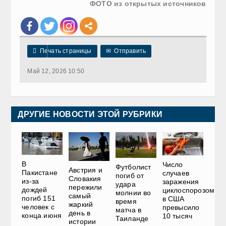
ФОТО из открытых источников

Печать страницы
✉
Отправить
Май 12, 2026 10:50
ДРУГИЕ НОВОСТИ ЭТОЙ РУБРИКИ
В
Число
Футболист
Австрия и
Пакистане
случаев
погиб от
Словакия
из-за
заражения
удара
пережили
дождей
циклоспорозом
молнии во
самый
погиб 151
в США
время
жаркий
человек с
превысило
матча в
день в
конца июня
10 тысяч
Таиланде
истории