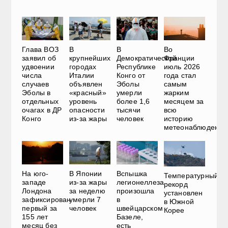
Глава ВОЗ
В
В
Во
заявил об
крупнейших
Демократической
Франции
удвоении
городах
Республике
июль 2026
числа
Италии
Конго от
года стал
случаев
объявлен
Эболы
самым
Эболы в
«красный»
умерли
жарким
отдельных
уровень
более 1,6
месяцем за
очагах в ДР
опасности
тысячи
всю
Конго
из-за жары
человек
историю
метеонаблюдений
На юго-
Вспышка
В Японии
Температурный
западе
легионеллеза
из-за жары
рекорд
Лондона
произошла
за неделю
установлен
зафиксирован
в
умерли 7
в Южной
первый за
швейцарском
человек
Корее
155 лет
Базеле,
месяц без
есть