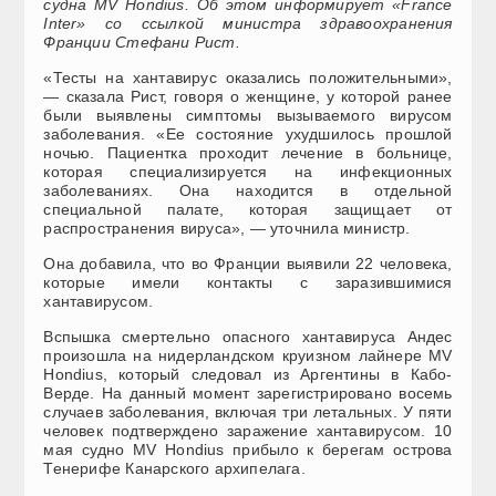
судна MV Hondius. Об этом информирует «France
Inter» со ссылкой министра здравоохранения
Франции Стефани Рист.
«Тесты на хантавирус оказались положительными»,
— сказала Рист, говоря о женщине, у которой ранее
были выявлены симптомы вызываемого вирусом
заболевания. «Ее состояние ухудшилось прошлой
ночью. Пациентка проходит лечение в больнице,
которая специализируется на инфекционных
заболеваниях. Она находится в отдельной
специальной палате, которая защищает от
распространения вируса», — уточнила министр.
Она добавила, что во Франции выявили 22 человека,
которые имели контакты с заразившимися
хантавирусом.
Вспышка смертельно опасного хантавируса Андес
произошла на нидерландском круизном лайнере MV
Hondius, который следовал из Аргентины в Кабо-
Верде. На данный момент зарегистрировано восемь
случаев заболевания, включая три летальных. У пяти
человек подтверждено заражение хантавирусом. 10
мая судно MV Hondius прибыло к берегам острова
Тенерифе Канарского архипелага.