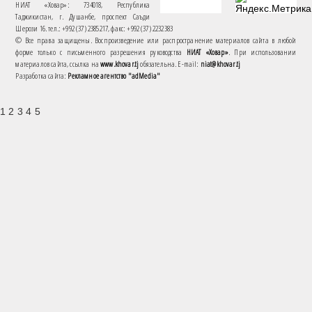
НИАТ «Ховар»: 734018, Республика
Таджикистан, г. Душанбе, проспект Саъди
Шерози 16. тел.: +992 (37) 2385217, факс: +992 (37) 2232383
© Все права защищены. Воспроизведение или распространение материалов сайта в любой
форме только с письменного разрешения руководства
НИАТ «Ховар»
. При использовании
материалов сайта, ссылка на
www.khovar.tj
обязательна. E-mail:
niat@khovar.tj
Разработка сайта:
Рекламное агентство "adMedia"
1 2 3 4 5