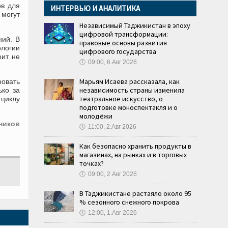
ов для
ИНТЕРВЬЮ И АНАЛИТИКА
 могут
Независимый Таджикистан в эпоху
цифровой трансформации:
ний. В
правовые основы развития
ологии
цифрового государства
оит не
🕔
09:00, 6.Авг 2026
Марьям Исаева рассказала, как
овать
независимость страны изменила
ько за
театральное искусство, о
 циклу
подготовке моноспектакля и о
молодёжи
ников
🕔
11:00, 2.Авг 2026
Как безопасно хранить продукты в
магазинах, на рынках и в торговых
точках?
🕔
09:00, 2.Авг 2026
В Таджикистане растаяло около 95
% сезонного снежного покрова
🕔
12:00, 1.Авг 2026