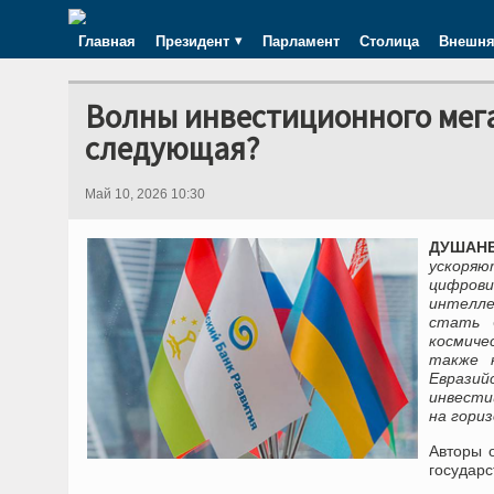
Главная
Президент
Парламент
Столица
Внешня
Волны инвестиционного мега
следующая?
Май 10, 2026 10:30
ДУШАНБ
ускоря
цифрови
интелл
стать 
космиче
также 
Евразий
инвести
на гори
Авторы о
государс