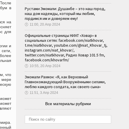
 После
 бум в
Рустами Эмомали: Душанбе – это наш город,
наш дом надежды, который мы любим,
гордимся им и доверяем ему!
лся на
🕔
11:00, 20.Апр 2024
есняет
ос для
Официальные страницы НИАТ «Ховар» в
социальных сетях: facebook.com/niatkhovar,
t.me/niatkhovar, youtube.com/@niat_Khovar_tj,
огии и
instagram.com/niat_khovar/,
 сети,
twitter.com/niatkhovar, Радио Ховар 101.5 fm,
иболее
facebook.com/khovarfm/
альная
🕔
10:55, 20.Апр 2024
м, что
Эмомали Рахмон: «Я, как Верховный
о мере
Главнокомандующий Вооружёнными силами,
ческую
люблю каждого солдата, как своего сына»
🕔
11:51, 3.Апр 2024
 может
 может
Все материалы рубрики
авляют
мира.
енный