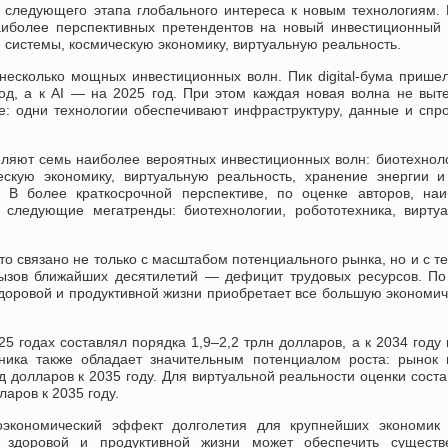
 следующего этапа глобального интереса к новым технологиям.
наиболее перспективных претендентов на новый инвестиционный
 системы, космическую экономику, виртуальную реальность.
есколько мощных инвестиционных волн. Пик digital-бума прише
д, а к AI — на 2025 год. При этом каждая новая волна не выт
: одни технологии обеспечивают инфраструктуру, данные и спр
ляют семь наиболее вероятных инвестиционных волн: биотехнол
скую экономику, виртуальную реальность, хранение энергии и
. В более краткосрочной перспективе, по оценке авторов, на
следующие мегатренды: биотехнологии, робототехника, вирту
о связано не только с масштабом потенциального рынка, но и с те
вызов ближайших десятилетий — дефицит трудовых ресурсов. П
доровой и продуктивной жизни приобретает все большую экономи
5 годах составлял порядка 1,9–2,2 трлн долларов, а к 2034 году
хника также обладает значительным потенциалом роста: рынок
д долларов к 2035 году. Для виртуальной реальности оценки сост
ларов к 2035 году.
экономический эффект долголетия для крупнейших экономик 
 здоровой и продуктивной жизни может обеспечить существ