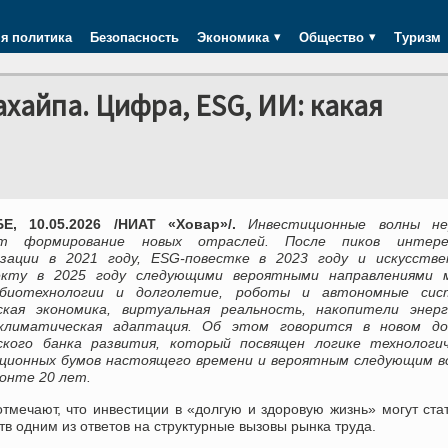
я политика
Безопасность
Экономика
Общество
Туризм
хайпа. Цифра, ESG, ИИ: какая
Е, 10.05.2026 /НИАТ «Ховар»/.
Инвестиционные волны не
ют формирование новых отраслей. После пиков интер
зации в 2021 году, ESG-повестке в 2023 году и искусстве
екту в 2025 году следующими вероятными направлениями 
биотехнологии и долголетие, роботы и автономные сис
ская экономика, виртуальная реальность, накопители энерг
климатическая адаптация. Об этом говорится в новом до
ского банка развития, который посвящен логике технологич
ционных бумов настоящего времени и вероятным следующим в
зонте 20 лет.
тмечают, что инвестиции в «долгую и здоровую жизнь» могут ста
тв одним из ответов на структурные вызовы рынка труда.