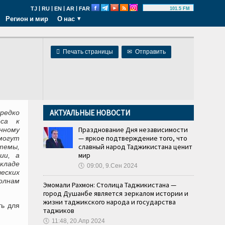
|
|
|
|
TJ
RU
EN
AR
FAR
101.5 FM
Регион и мир
О нас

Печать страницы
✉
Отправить
АКТУАЛЬНЫЕ НОВОСТИ
редко
еса к
Празднование Дня независимости
нному
— яркое подтверждение того, что
могут
славный народ Таджикистана ценит
темы,
мир
ии, а
кладе
🕔
09:00, 9.Сен 2024
еских
олнам
Эмомали Рахмон: Столица Таджикистана —
город Душанбе является зеркалом истории и
жизни таджикского народа и государства
ть для
таджиков
🕔
11:48, 20.Апр 2024