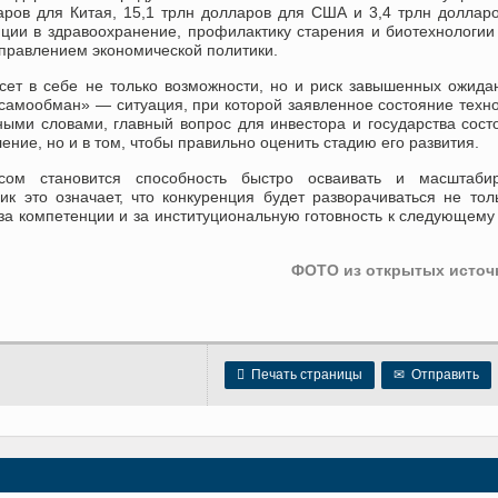
ров для Китая, 15,1 трлн долларов для США и 3,4 трлн доллар
тиции в здравоохранение, профилактику старения и биотехнологии
аправлением экономической политики.
сет в себе не только возможности, но и риск завышенных ожида
 самообман» — ситуация, при которой заявленное состояние техн
ыми словами, главный вопрос для инвестора и государства сост
ение, но и в том, чтобы правильно оценить стадию его развития.
сом становится способность быстро осваивать и масштабир
 это означает, что конкуренция будет разворачиваться не тол
, за компетенции и за институциональную готовность к следующему
ФОТО из открытых источ

Печать страницы
✉
Отправить