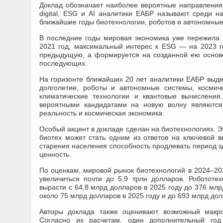
Доклад обозначает наиболее вероятные направления
digital, ESG и AI аналитики ЕАБР называют среди 
ближайшие годы биотехнологии, роботов и автономные
В последние годы мировая экономика уже пережила н
2021 год, максимальный интерес к ESG — на 2023 го
предыдущую, а формируется на созданной ею основе
последующих.
На горизонте ближайших 20 лет аналитики ЕАБР выде
долголетие, роботы и автономные системы, космиче
климатические технологии и квантовые вычисления
вероятными кандидатами на новую волну являются 
реальность и космическая экономика.
Особый акцент в докладе сделан на биотехнологиях. Эт
биотех может стать одним из ответов на ключевой 
старения населения способность продлевать период з
ценность.
По оценкам, мировой рынок биотехнологий в 2024–202
увеличиться почти до 5,9 трлн долларов. Робототе
вырасти с 64,8 млрд долларов в 2025 году до 376 млр
около 75 млрд долларов в 2025 году и до 693 млрд дол
Авторы доклада также оценивают возможный макро
Согласно их расчетам, один дополнительный год