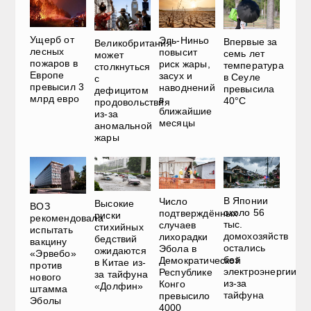
Ущерб от
Эль-Ниньо
Впервые за
Великобритания
лесных
повысит
семь лет
может
пожаров в
риск жары,
температура
столкнуться
Европе
засух и
в Сеуле
с
превысил 3
наводнений
превысила
дефицитом
млрд евро
в
40°C
продовольствия
ближайшие
из-за
месяцы
аномальной
жары
В Японии
Число
Высокие
ВОЗ
около 56
подтверждённых
риски
рекомендовала
тыс.
случаев
стихийных
испытать
домохозяйств
лихорадки
бедствий
вакцину
остались
Эбола в
ожидаются
«Эрвебо»
без
Демократической
в Китае из-
против
электроэнергии
Республике
за тайфуна
нового
из-за
Конго
«Долфин»
штамма
тайфуна
превысило
Эболы
4000