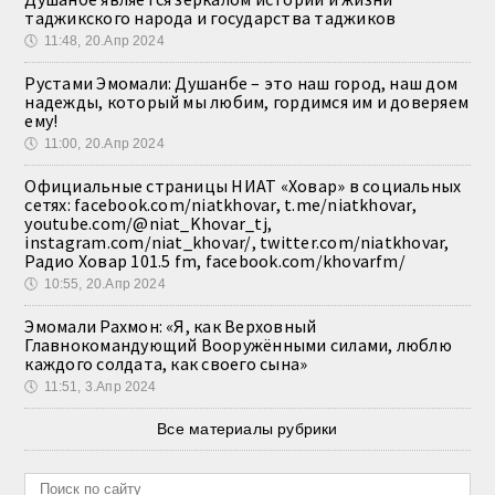
таджикского народа и государства таджиков
🕔
11:48, 20.Апр 2024
Рустами Эмомали: Душанбе – это наш город, наш дом
надежды, который мы любим, гордимся им и доверяем
ему!
🕔
11:00, 20.Апр 2024
Официальные страницы НИАТ «Ховар» в социальных
сетях: facebook.com/niatkhovar, t.me/niatkhovar,
youtube.com/@niat_Khovar_tj,
instagram.com/niat_khovar/, twitter.com/niatkhovar,
Радио Ховар 101.5 fm, facebook.com/khovarfm/
🕔
10:55, 20.Апр 2024
Эмомали Рахмон: «Я, как Верховный
Главнокомандующий Вооружёнными силами, люблю
каждого солдата, как своего сына»
🕔
11:51, 3.Апр 2024
Все материалы рубрики