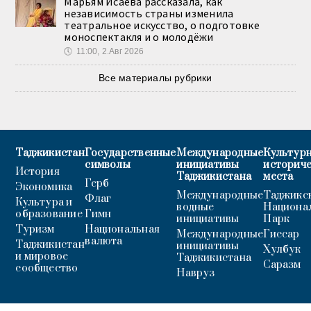
Марьям Исаева рассказала, как
независимость страны изменила
театральное искусство, о подготовке
моноспектакля и о молодёжи
🕔
11:00, 2.Авг 2026
Все материалы рубрики
Таджикистан
Государственные
Международные
Культурн
символы
инициативы
историч
История
Таджикистана
места
Герб
Экономика
Международные
Таджикс
Флаг
Культура и
водные
Национа
образование
Гимн
инициативы
Парк
Туризм
Национальная
Международные
Гиссар
валюта
Таджикистан
инициативы
Хулбук
и мировое
Таджикистана
Саразм
сообщество
Навруз