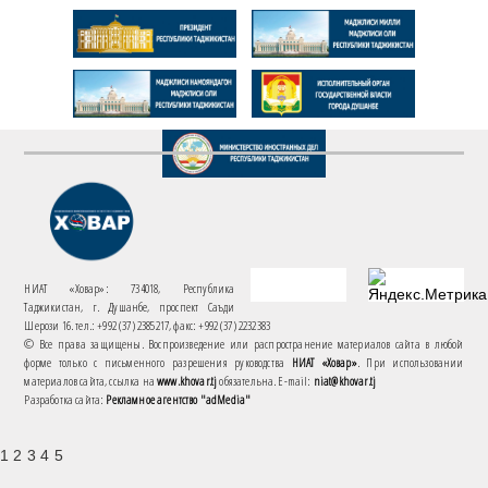
НИАТ «Ховар»: 734018, Республика
Таджикистан, г. Душанбе, проспект Саъди
Шерози 16. тел.: +992 (37) 2385217, факс: +992 (37) 2232383
© Все права защищены. Воспроизведение или распространение материалов сайта в любой
форме только с письменного разрешения руководства
НИАТ «Ховар»
. При использовании
материалов сайта, ссылка на
www.khovar.tj
обязательна. E-mail:
niat@khovar.tj
Разработка сайта:
Рекламное агентство "adMedia"
1 2 3 4 5