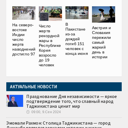
В
На северо-
Число
Австрия и
Пакистане
востоке
жертв
Словакия
из-за
Индии
рекордной
пережили
дождей
число
жары в
самый
погиб 151
жертв
Республике
жаркий
человек с
наводнений
Корея
день в
конца июня
достигло 97
возросло
истории
до 19
человек
АКТУАЛЬНЫЕ НОВОСТИ
Празднование Дня независимости — яркое
подтверждение того, что славный народ
Таджикистана ценит мир
🕔
09:00, 9.Сен 2024
Эмомали Рахмон: Столица Таджикистана — город
Душанбе является зеркалом истории и жизни