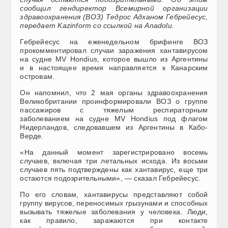
сообщил гендиректор Всемирной организации
здравоохранения (ВОЗ) Тедрос Адханом Гебрейесус,
передает Kazinform со ссылкой на Anadolu.
Гебрейесус на еженедельном брифинге ВОЗ
прокомментировал случаи заражения хантавирусом
на судне MV Hondius, которое вышло из Аргентины
и в настоящее время направляется к Канарским
островам.
Он напомнил, что 2 мая органы здравоохранения
Великобритании проинформировали ВОЗ о группе
пассажиров с тяжелым респираторным
заболеванием на судне MV Hondius под флагом
Нидерландов, следовавшем из Аргентины в Кабо-
Верде.
«На данный момент зарегистрировано восемь
случаев, включая три летальных исхода. Из восьми
случаев пять подтверждены как хантавирус, еще три
остаются подозрительными», — сказал Гебрейесус.
По его словам, хантавирусы представляют собой
группу вирусов, переносимых грызунами и способных
вызывать тяжелые заболевания у человека. Люди,
как правило, заражаются при контакте