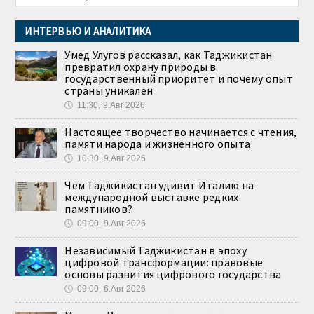
ИНТЕРВЬЮ И АНАЛИТИКА
Умед Улугов рассказал, как Таджикистан
превратил охрану природы в
государственный приоритет и почему опыт
страны уникален
🕔
11:30, 9.Авг 2026
Настоящее творчество начинается с чтения,
памяти народа и жизненного опыта
🕔
10:30, 9.Авг 2026
Чем Таджикистан удивит Италию на
международной выставке редких
памятников?
🕔
09:00, 9.Авг 2026
Независимый Таджикистан в эпоху
цифровой трансформации: правовые
основы развития цифрового государства
🕔
09:00, 6.Авг 2026