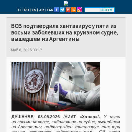
|
|
|
|
TJ
RU
EN
AR
FAR
101.5 FM
ВОЗ подтвердила хантавирус у пяти из
восьми заболевших на круизном судне,
вышедшем из Аргентины
Май 8, 2026 09:17
ДУШАНБЕ, 08.05.2026 /НИАТ «Ховар»/.
У пяти
из восьми человек, заболевших на судне, вышедшем
из Аргентины, подтвержден хантавирус, еще три
случая остаются подозрительными. Об этом