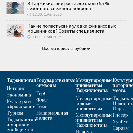
В Таджикистане растаяло около 95 %
сезонного снежного покрова
🕔
12:00, 1.Авг 2026
Как не попасться на уловки финансовых
мошенников? Советы специалиста
🕔
11:00, 1.Авг 2026
Все материалы рубрики
Таджикистан
Государственные
Международные
Культурн
символы
инициативы
историч
История
Таджикистана
места
Герб
Экономика
Международные
Таджикс
Флаг
Культура и
водные
Национа
образование
Гимн
инициативы
Парк
Туризм
Национальная
Международные
Гиссар
валюта
Таджикистан
инициативы
Хулбук
и мировое
Таджикистана
Саразм
сообщество
Навруз