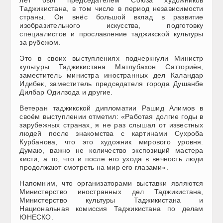
Таджикистана, в том числе в период независимости
страны. Он внёс большой вклад в развитие
изобразительного искусства, подготовку
специалистов и прославление таджикской культуры
за рубежом.
Это в своих выступлениях подчеркнули Министр
культуры Таджикистана Матлубахон Сатториён,
заместитель министра иностранных дел Каландар
Идибек, заместитель председателя города Душанбе
Дилбар Одилзода и другие.
Ветеран таджикской дипломатии Рашид Алимов в
своём выступлении отметил: «Работая долгие годы в
зарубежных странах, я не раз слышал от известных
людей после знакомства с картинами Сухроба
Курбанова, что это художник мирового уровня.
Думаю, важно не количество экспозиций мастера
кисти, а то, что и после его ухода в вечность люди
продолжают смотреть на мир его глазами».
Напомним, что организаторами выставки являются
Министерство иностранных дел Таджикистана,
Министерство культуры Таджикистана и
Национальная комиссия Таджикистана по делам
ЮНЕСКО.