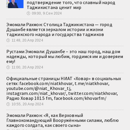
подтверждение того, что славный народ
Таджикистана ценит мир
🕔
09:00, 9.Сен 2024
Эмомали Рахмон: Столица Таджикистана — город
Душанбе является зеркалом истории и жизни
таджикского народа и государства таджиков
🕔
11:48, 20.Апр 2024
Рустами Эмомали: Душанбе – это наш город, наш дом
надежды, который мы любим, гордимся им и доверяем
ему!
🕔
11:00, 20.Апр 2024
Официальные страницы НИАТ «Ховар» в социальных
сетях: facebook.com/niatkhovar, t.me/niatkhovar,
youtube.com/@niat_Khovar_tj,
instagram.com/niat_khovar/, twitter.com/niatkhovar,
Радио Ховар 101.5 fm, facebook.com/khovarfm/
🕔
10:55, 20.Апр 2024
Эмомали Рахмон: «Я, как Верховный
Главнокомандующий Вооружёнными силами, люблю
каждого солдата, как своего сына»