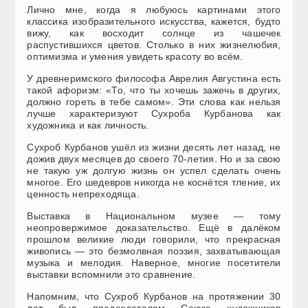
Лично мне, когда я любуюсь картинами этого
классика изобразительного искусства, кажется, будто
вижу, как восходит солнце из чашечек
распустившихся цветов. Столько в них жизнелюбия,
оптимизма и умения увидеть красоту во всём.
У древнеримского философа Аврелия Августина есть
такой афоризм: «То, что ты хочешь зажечь в других,
должно гореть в тебе самом». Эти слова как нельзя
лучше характеризуют Сухроба Курбанова как
художника и как личность.
Сухроб Курбанов ушёл из жизни десять лет назад, не
дожив двух месяцев до своего 70-летия. Но и за свою
не такую уж долгую жизнь он успел сделать очень
многое. Его шедевров никогда не коснётся тление, их
ценность непреходяща.
Выставка в Национальном музее — тому
неопровержимое доказательство. Ещё в далёком
прошлом великие люди говорили, что прекрасная
живопись — это безмолвная поэзия, захватывающая
музыка и мелодия. Наверное, многие посетители
выставки вспомнили это сравнение.
Напомним, что Сухроб Курбанов на протяжении 30
лет был председателем Союза художников