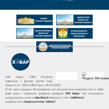
НИАТ «Ховар»: 734018, Республика
Таджикистан, г. Душанбе, проспект Саъди
Шерози 16. тел.: +992 (37) 2385217, факс: +992 (37) 2232383
© Все права защищены. Воспроизведение или распространение материалов сайта в любой
форме только с письменного разрешения руководства
НИАТ «Ховар»
. При использовании
материалов сайта, ссылка на
www.khovar.tj
обязательна. E-mail:
niat@khovar.tj
Разработка сайта:
Рекламное агентство "adMedia"