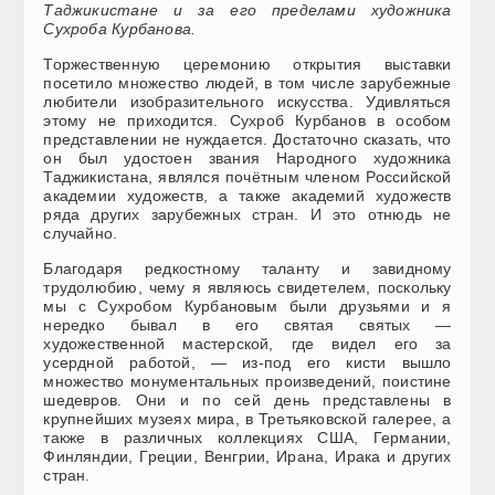
Таджикистане и за его пределами художника
Сухроба Курбанова.
Торжественную церемонию открытия выставки
посетило множество людей, в том числе зарубежные
любители изобразительного искусства. Удивляться
этому не приходится. Сухроб Курбанов в особом
представлении не нуждается. Достаточно сказать, что
он был удостоен звания Народного художника
Таджикистана, являлся почётным членом Российской
академии художеств, а также академий художеств
ряда других зарубежных стран. И это отнюдь не
случайно.
Благодаря редкостному таланту и завидному
трудолюбию, чему я являюсь свидетелем, поскольку
мы с Сухробом Курбановым были друзьями и я
нередко бывал в его святая святых —
художественной мастерской, где видел его за
усердной работой, — из-под его кисти вышло
множество монументальных произведений, поистине
шедевров. Они и по сей день представлены в
крупнейших музеях мира, в Третьяковской галерее, а
также в различных коллекциях США, Германии,
Финляндии, Греции, Венгрии, Ирана, Ирака и других
стран.