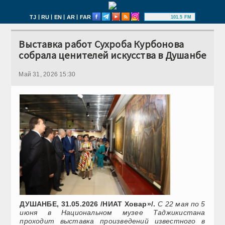
|
|
|
|
TJ
RU
EN
AR
FAR
101.5 FM
Выставка работ Сухроба Курбонова
собрала ценителей искусства в Душанбе
Май 31, 2026 15:30
ДУШАНБЕ, 31.05.2026 /НИАТ Ховар»/.
С 22 мая по 5
июня в Национальном музее Таджикистана
проходит выставка произведений известного в