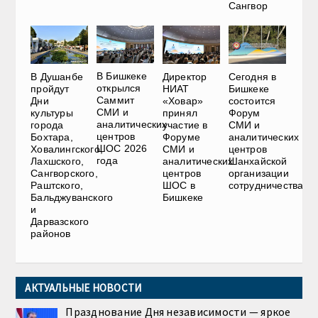
Сангвор
В Бишкеке
В Душанбе
Директор
Сегодня в
открылся
пройдут
НИАТ
Бишкеке
Саммит
Дни
«Ховар»
состоится
СМИ и
культуры
принял
Форум
аналитических
города
участие в
СМИ и
центров
Бохтара,
Форуме
аналитических
ШОС 2026
Ховалингского,
СМИ и
центров
года
Лахшского,
аналитических
Шанхайской
Сангворского,
центров
организации
Раштского,
ШОС в
сотрудничества
Бальджуванского
Бишкеке
и
Дарвазского
районов
АКТУАЛЬНЫЕ НОВОСТИ
Празднование Дня независимости — яркое