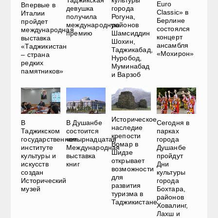
Euro
Впервые в
девушка
города
Classic» в
Италии
получила
Рогуна,
Берлине
пройдет
международную
районов
состоялся
международная
премию
Шамсиддин
концерт
выставка
Шохин,
ансамбля
«Таджикистан
Таджикабад,
«Мохирон»
– страна
Нуробод,
редких
Муминабад
памятников»
и Варзоб
Историческое
В
В Душанбе
Сегодня в
наследие
Таджикском
состоится
парках
крепости
государственном
четырнадцатая
города
Вомар в
институте
Международная
Душанбе
Шидзе
культуры и
выставка
пройдут
открывает
искусств
книг
Дни
возможности
создан
культуры
для
Исторический
города
развития
музей
Бохтара,
туризма в
районов
Таджикистане
Ховалинг,
Лахш и