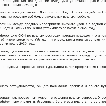
дного десятилетия действий «Вода для устойчивого развития»
вестке после 2030 года.
ираться на достижения Десятилетия, Водной повестки действий 
влены на решение всё более актуальных водных проблем.
 важных международных мероприятий высокого уровня в водной 
году и Саммит по Целям устойчивого развития в 2027 году.
нференцию ООН по водным ресурсам, которая подведёт итоги те
ойчивого развития». Убеждён, что результаты этих мероприятий
стки после 2030 года.
татов, устойчивое финансирование, интеграция водной полит
повестками, а также с экологическими системами, наряду с укреп
жны стать ключевыми направлениями новой водной повестки.
 по водным вопросам» станет движущей силой продвижения глоб
ёжного сотрудничества, общего понимания проблем и поиска пу
енции как поворотный момент в решении водных вопросов. У вс
эффективно управлять бесценным богатством планеты, то есть в