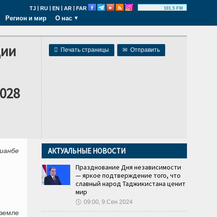
|
|
|
|
TJ
RU
EN
AR
FAR
101.5 FM
Регион и мир
О нас
ции

Печать страницы
✉
Отправить
028
АКТУАЛЬНЫЕ НОВОСТИ
ушанбе
Празднование Дня независимости
— яркое подтверждение того, что
славный народ Таджикистана ценит
мир
🕔
09:00, 9.Сен 2024
земле