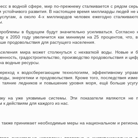
гресс в водной сфере, мир по-прежнему сталкивается с рядом сер
и устойчивого развития. В настоящее время миллиарды людей не
услугам, а около 4-х миллиардов человек ежегодно сталкивают
ы.
 проблемы в будущем будут значительно усиливаться. Согласно
у к 2050 году увеличится как минимум на 25 процентов, что, 
ьше продовольствия для растущего населения.
аселения мира может столкнуться с нехваткой воды. Новые и 
нность, градостроительство, производство продовольствия и ци
на водные ресурсы.
ереход к водосберегающим технологиям, эффективному управ
оды, энергетики и продовольствия. Кроме того, последствия изм
ое таяние ледников и повышение уровня моря, ещё больше усуг
зку на уже уязвимые системы. Эти показатели являются не п
к действиям для каждого из нас.
 также принимает необходимые меры на национальном и регион