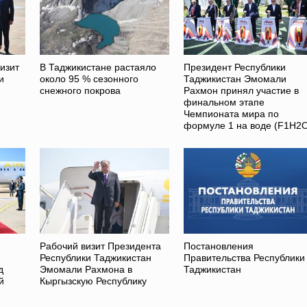
изит
В Таджикистане растаяло
Президент Республики
и
около 95 % сезонного
Таджикистан Эмомали
снежного покрова
Рахмон принял участие в
финальном этапе
Чемпионата мира по
формуле 1 на воде (F1H2
Рабочий визит Президента
Постановления
Республики Таджикистан
Правительства Республики
д
Эмомали Рахмона в
Таджикистан
й
Кыргызскую Республику