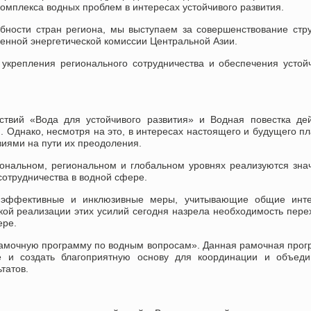
мплекса водных проблем в интересах устойчивого развития.
бности стран региона, мы выступаем за совершенствование стр
венной энергетической комиссии Центральной Азии.
укрепления регионального сотрудничества и обеспечения устой
твий «Вода для устойчивого развития» и Водная повестка де
 Однако, несмотря на это, в интересах настоящего и будущего п
иями на пути их преодоления.
иональном, региональном и глобальном уровнях реализуются зн
сотрудничества в водной сфере.
 эффективные и инклюзивные меры, учитывающие общие инте
ской реализации этих усилий сегодня назрела необходимость пере
ере.
рамочную программу по водным вопросам». Данная рамочная про
 и создать благоприятную основу для координации и объеди
татов.