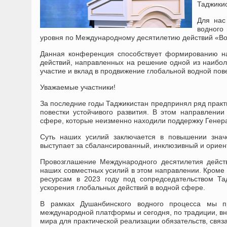
Таджики
Для нас
водного
уровня по Международному десятилетию действий «Вод
Данная конференция способствует формированию на
действий, направленных на решение одной из наибо
участие и вклад в продвижение глобальной водной пове
Уважаемые участники!
За последние годы Таджикистан предпринял ряд практ
повестки устойчивого развития. В этом направлени
сфере, которые неизменно находили поддержку Гене
Суть наших усилий заключается в повышении знач
выступает за сбалансированный, инклюзивный и ориен
Провозглашение Международного десятилетия действ
наших совместных усилий в этом направлении. Кроме
ресурсам в 2023 году под сопредседательством Т
ускорения глобальных действий в водной сфере.
В рамках Душанбинского водного процесса мы 
международной платформы и сегодня, по традиции, вн
мира для практической реализации обязательств, связ