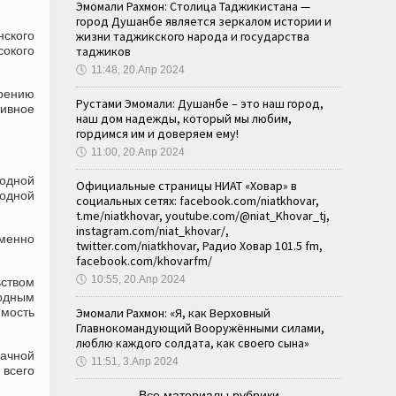
Эмомали Рахмон: Столица Таджикистана —
город Душанбе является зеркалом истории и
нского
жизни таджикского народа и государства
сокого
таджиков
🕔
11:48, 20.Апр 2024
орению
Рустами Эмомали: Душанбе – это наш город,
тивное
наш дом надежды, который мы любим,
гордимся им и доверяем ему!
🕔
11:00, 20.Апр 2024
родной
Официальные страницы НИАТ «Ховар» в
водной
социальных сетях: facebook.com/niatkhovar,
t.me/niatkhovar, youtube.com/@niat_Khovar_tj,
instagram.com/niat_khovar/,
менно
twitter.com/niatkhovar, Радио Ховар 101.5 fm,
facebook.com/khovarfm/
🕔
10:55, 20.Апр 2024
ьством
водным
мость
Эмомали Рахмон: «Я, как Верховный
Главнокомандующий Вооружёнными силами,
люблю каждого солдата, как своего сына»
ачной
🕔
11:51, 3.Апр 2024
 всего
Все материалы рубрики