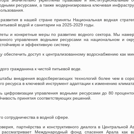
ора значительно укреплены правовые и институциональные о
одными ресурсами, а также модернизирована ключевая инфрастру
пользования.
 развития в нашей стране приняты Национальная водная страте
итьевой водой и санитарии на 2025-2029 годы.
еты и конкретные меры по развитию водного сектора. Мы наме
ванного управления водными ресурсами на национальном и ок
устойчивую и эффективную систему.
ду обеспечить доступ к централизованному водоснабжению как м
ого гражданина к чистой питьевой воде.
штабы внедрения водосберегающих технологий более чем в соро
го ресурса в ключевой инструмент адаптации к изменению климата
нь цифровизации управления водными ресурсами до 80 проценто
йчивость принятия соответствующих решений.
о сотрудничества в водной сфере.
ерия, партнёрства и конструктивного диалога в Центральной А
н рассматривает Международный фонд спасения Арала как в