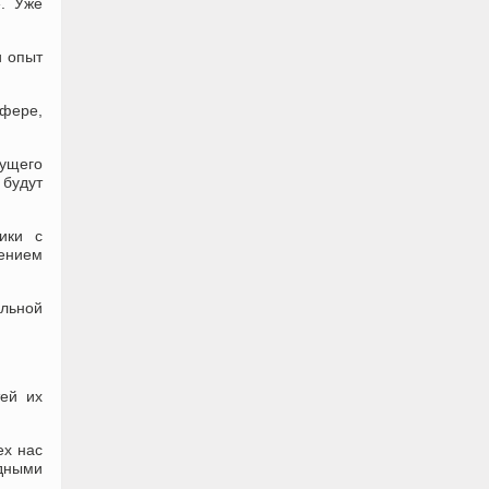
. Уже
и опыт
сфере,
кущего
 будут
ики с
лением
альной
тей их
ех нас
одными