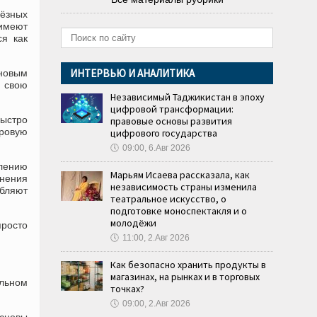
ьёзных
 имеют
ся как
ИНТЕРВЬЮ И АНАЛИТИКА
 новым
в свою
Независимый Таджикистан в эпоху
цифровой трансформации:
быстро
правовые основы развития
фровую
цифрового государства
🕔
09:00, 6.Авг 2026
лению
Марьям Исаева рассказала, как
енения
независимость страны изменила
убляют
театральное искусство, о
подготовке моноспектакля и о
молодёжи
росто
🕔
11:00, 2.Авг 2026
Как безопасно хранить продукты в
магазинах, на рынках и в торговых
альном
точках?
🕔
09:00, 2.Авг 2026