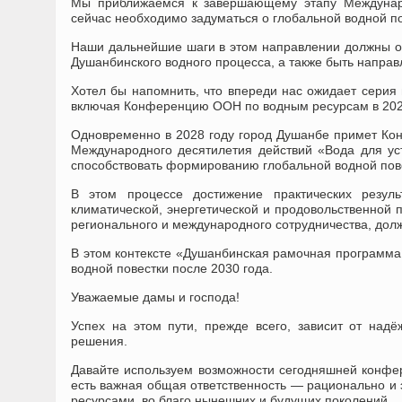
Мы приближаемся к завершающему этапу Междунаро
сейчас необходимо задуматься о глобальной водной по
Наши дальнейшие шаги в этом направлении должны оп
Душанбинского водного процесса, а также быть напра
Хотел бы напомнить, что впереди нас ожидает серия
включая Конференцию ООН по водным ресурсам в 2026 
Одновременно в 2028 году город Душанбе примет Ко
Международного десятилетия действий «Вода для уст
способствовать формированию глобальной водной пове
В этом процессе достижение практических резуль
климатической, энергетической и продовольственной 
регионального и международного сотрудничества, дол
В этом контексте «Душанбинская рамочная программа
водной повестки после 2030 года.
Уважаемые дамы и господа!
Успех на этом пути, прежде всего, зависит от над
решения.
Давайте используем возможности сегодняшней конфер
есть важная общая ответственность — рационально и 
ресурсами, во благо нынешних и будущих поколений.