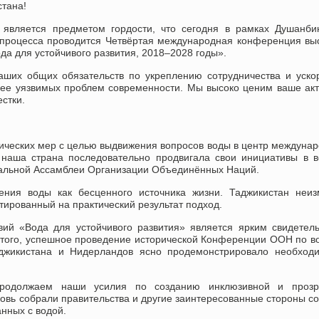
стана!
 является предметом гордости, что сегодня в рамках Душанби
 процесса проводится Четвёртая международная конференция вы
а для устойчивого развития, 2018–2028 годы».
ших общих обязательств по укреплению сотрудничества и уск
лее уязвимых проблем современности. Мы высоко ценим ваше ак
стки.
ических мер с целью выдвижения вопросов воды в центр междуна
и наша страна последовательно продвигала свои инициативы в 
ральной Ассамблеи Организации Объединённых Наций.
ения воды как бесценного источника жизни. Таджикистан неиз
тированный на практический результат подход.
ий «Вода для устойчивого развития» является ярким свидетел
 того, успешное проведение исторической Конференции ООН по 
аджикистана и Нидерландов ясно продемонстрировало необходи
продолжаем наши усилия по созданию инклюзивной и прозр
овь собрали правительства и другие заинтересованные стороны со
анных с водой.