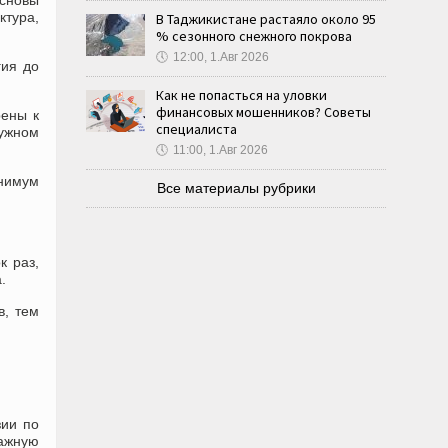
сновы
ктура,
В Таджикистане растаяло около 95
% сезонного снежного покрова
🕔
12:00, 1.Авг 2026
гия до
Как не попасться на уловки
финансовых мошенников? Советы
рены к
специалиста
ружном
🕔
11:00, 1.Авг 2026
инимум
Все материалы рубрики
к раз,
.
в, тем
зии по
ажную