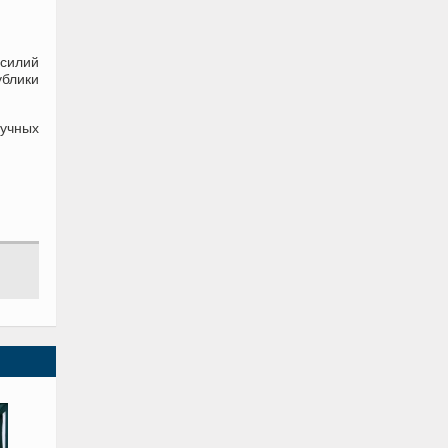
усилий
ублики
учных