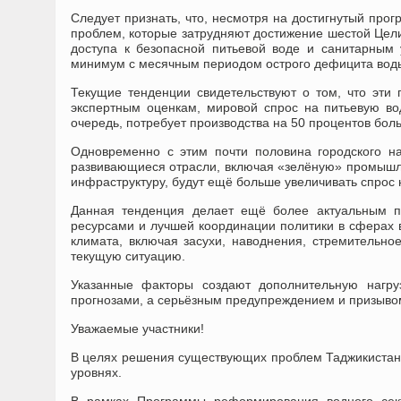
Следует признать, что, несмотря на достигнутый про
проблем, которые затрудняют достижение шестой Цел
доступа к безопасной питьевой воде и санитарным 
минимум с месячным периодом острого дефицита вод
Текущие тенденции свидетельствуют о том, что эти
экспертным оценкам, мировой спрос на питьевую вод
очередь, потребует производства на 50 процентов бол
Одновременно с этим почти половина городского н
развивающиеся отрасли, включая «зелёную» промышле
инфраструктуру, будут ещё больше увеличивать спрос 
Данная тенденция делает ещё более актуальным п
ресурсами и лучшей координации политики в сферах в
климата, включая засухи, наводнения, стремительн
текущую ситуацию.
Указанные факторы создают дополнительную нагру
прогнозами, а серьёзным предупреждением и призывом 
Уважаемые участники!
В целях решения существующих проблем Таджикистан
уровнях.