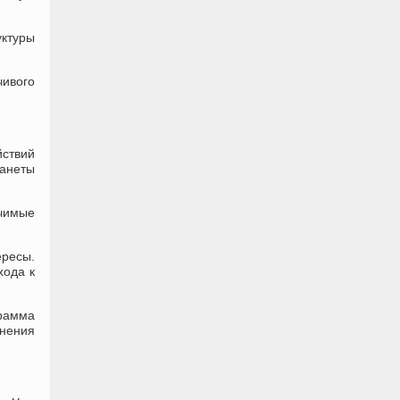
уктуры
чивого
йствий
ланеты
ачимые
ресы.
хода к
грамма
нения