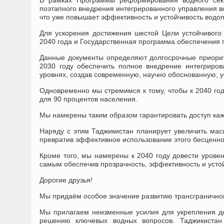
В рамках Программы реформирования водного сект
поэтапного внедрения интегрированного управления в
что уже повышает эффективность и устойчивость водо
Для ускорения достижения шестой Цели устойчивого
2040 года и Государственная программа обеспечения п
Данные документы определяют долгосрочные приорит
2030 году обеспечить полное внедрение интегриро
уровнях, создав современную, научно обоснованную, 
Одновременно мы стремимся к тому, чтобы к 2040 го
для 90 процентов населения.
Мы намерены таким образом гарантировать доступ кажд
Наряду с этим Таджикистан планирует увеличить мас
превратив эффективное использование этого бесценно
Кроме того, мы намерены к 2040 году довести урове
самым обеспечив прозрачность, эффективность и усто
Дорогие друзья!
Мы придаём особое значение развитию трансграничног
Мы прилагаем неизменные усилия для укрепления дов
решению ключевых водных вопросов. Таджикиста