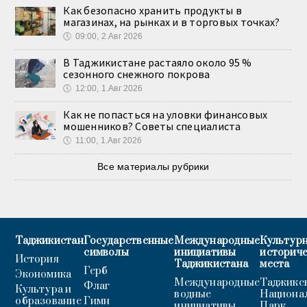
Как безопасно хранить продукты в
магазинах, на рынках и в торговых точках?
🕔
09:00, 2.Авг 2026
В Таджикистане растаяло около 95 %
сезонного снежного покрова
🕔
12:00, 1.Авг 2026
Как не попасться на уловки финансовых
мошенников? Советы специалиста
🕔
11:00, 1.Авг 2026
Все материалы рубрики
Таджикистан
Государственные
Международные
Культурн
символы
инициативы
историч
История
Таджикистана
места
Герб
Экономика
Международные
Таджикс
Флаг
Культура и
водные
Национа
образование
Гимн
инициативы
Парк