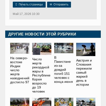

Печать страницы
✉
Отправить
Май 17, 2026 10:30
ДРУГИЕ НОВОСТИ ЭТОЙ РУБРИКИ
В
На северо-
Число
Австрия и
Пакистане
востоке
жертв
Словакия
из-за
Индии
рекордной
пережили
дождей
число
жары в
самый
погиб 151
жертв
Республике
жаркий
человек с
наводнений
Корея
день в
конца июня
достигло 97
возросло
истории
до 19
человек