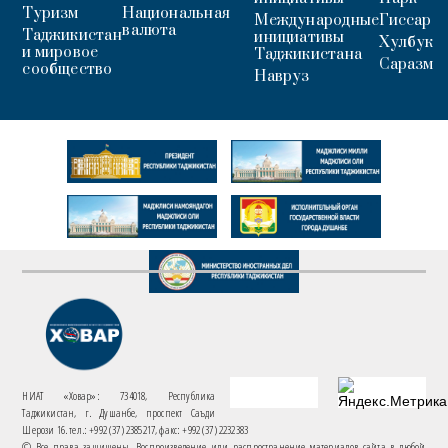
Туризм
Национальная
Международные
Гиссар
валюта
Таджикистан
инициативы
Хулбук
и мировое
Таджикистана
Саразм
сообщество
Навруз
НИАТ «Ховар»: 734018, Республика
Таджикистан, г. Душанбе, проспект Саъди
Шерози 16. тел.: +992 (37) 2385217, факс: +992 (37) 2232383
© Все права защищены. Воспроизведение или распространение материалов сайта в любой