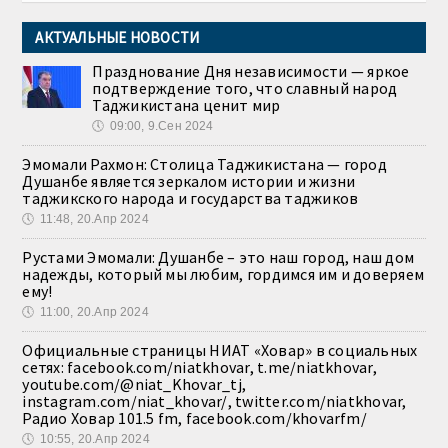
АКТУАЛЬНЫЕ НОВОСТИ
Празднование Дня независимости — яркое
подтверждение того, что славный народ
Таджикистана ценит мир
🕔
09:00, 9.Сен 2024
Эмомали Рахмон: Столица Таджикистана — город
Душанбе является зеркалом истории и жизни
таджикского народа и государства таджиков
🕔
11:48, 20.Апр 2024
Рустами Эмомали: Душанбе – это наш город, наш дом
надежды, который мы любим, гордимся им и доверяем
ему!
🕔
11:00, 20.Апр 2024
Официальные страницы НИАТ «Ховар» в социальных
сетях: facebook.com/niatkhovar, t.me/niatkhovar,
youtube.com/@niat_Khovar_tj,
instagram.com/niat_khovar/, twitter.com/niatkhovar,
Радио Ховар 101.5 fm, facebook.com/khovarfm/
🕔
10:55, 20.Апр 2024