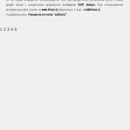
форме только с письменного разрешения руководства
НИАТ «Ховар»
. При использовании
материалов сайта, ссылка на
www.khovar.tj
обязательна. E-mail:
niat@khovar.tj
Разработка сайта:
Рекламное агентство "adMedia"
1 2 3 4 5