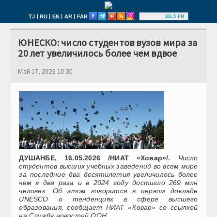
|
|
|
|
TJ
RU
EN
AR
FAR
101.5 FM
ЮНЕСКО: число студентов вузов мира за
20 лет увеличилось более чем вдвое
Май 17, 2026 10:30
ДУШАНБЕ, 16.05.2026 /НИАТ «Ховар»/.
Число
студентов высших учебных заведений во всем мире
за последние два десятилетия увеличилось более
чем в два раза и в 2024 году достигло 269 млн
человек. Об этом говорится в первом докладе
UNESCO о тенденциях в сфере высшего
образования, сообщает НИАТ «Ховар» со ссылкой
на Службу новостей ООН.