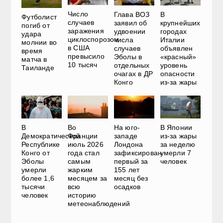
Число
Глава ВОЗ
В
Футболист
случаев
заявил об
крупнейших
погиб от
заражения
удвоении
городах
удара
циклоспорозом
числа
Италии
молнии во
в США
случаев
объявлен
время
превысило
Эболы в
«красный»
матча в
10 тысяч
отдельных
уровень
Таиланде
очагах в ДР
опасности
Конго
из-за жары
В
Во
На юго-
В Японии
Демократической
Франции
западе
из-за жары
Республике
июль 2026
Лондона
за неделю
Конго от
года стал
зафиксирован
умерли 7
Эболы
самым
первый за
человек
умерли
жарким
155 лет
более 1,6
месяцем за
месяц без
тысячи
всю
осадков
человек
историю
метеонаблюдений