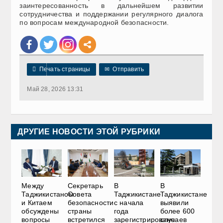
заинтересованность в дальнейшем развитии
сотрудничества и поддержании регулярного диалога
по вопросам международной безопасности.

Печать страницы
✉
Отправить
Май 28, 2026 13:31
ДРУГИЕ НОВОСТИ ЭТОЙ РУБРИКИ
Между
Секретарь
В
В
Таджикистаном
Совета
Таджикистане
Таджикистане
и Китаем
безопасности
с начала
выявили
обсуждены
страны
года
более 600
вопросы
встретился
зарегистрировано
случаев