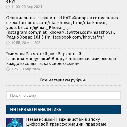
ему!
🕔
11:00, 20.Апр 2024
Официальные страницы НИАТ «Ховар» в социальных
сетях: facebook.com/niatkhovar, t.me/niatkhovar,
youtube.com/@niat_Khovar_tj,
instagram.com/niat_khovar/, twitter.com/niatkhovar,
Радио Ховар 101.5 fm, facebook.com/khovarfm/
🕔
10:55, 20.Апр 2024
Эмомали Рахмон: «Я, как Верховный
Главнокомандующий Вооружёнными силами, люблю
каждого солдата, как своего сына»
🕔
11:51, 3.Апр 2024
Все материалы рубрики
ИНТЕРВЬЮ И АНАЛИТИКА
Независимый Таджикистан в эпоху
цифровой трансформации: правовые