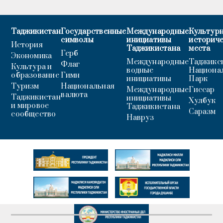
Таджикистан
Государственные
Международные
Культурн
символы
инициативы
историч
История
Таджикистана
места
Герб
Экономика
Международные
Таджикс
Флаг
Культура и
водные
Национа
образование
Гимн
инициативы
Парк
Туризм
Национальная
Международные
Гиссар
валюта
Таджикистан
инициативы
Хулбук
и мировое
Таджикистана
Саразм
сообщество
Навруз