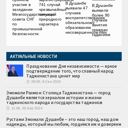
В Душанбе
участие в
741 случай
В Душанбе
выявили 47
заседании
чрезвычайных
выявили
случаев
Межгосударственного
ситуаций
более 90
воспрепятствования
совета СНГ
природного
случаев
обязательному
по
характера
занятия
образованию
промышленной
граждан
несовершеннолетних
безопасности
гаданием
АКТУАЛЬНЫЕ НОВОСТИ
Празднование Дня независимости — яркое
подтверждение того, что славный народ
Таджикистана ценит мир
🕔
09:00, 9.Сен 2024
Эмомали Рахмон: Столица Таджикистана — город
Душанбе является зеркалом истории и жизни
таджикского народа и государства таджиков
🕔
11:48, 20.Апр 2024
Рустами Эмомали: Душанбе – это наш город, наш дом
надежды, который мы любим, гордимся им и доверяем