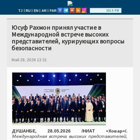
|
|
|
|
TJ
RU
EN
AR
FAR
101.5 FM
Юсуф Рахмон принял участие в
Международной встрече высоких
представителей, курирующих вопросы
безопасности
Май 28, 2026 13:31
ДУШАНБЕ, 28.05.2026 /НИАТ «Ховар»/.
Международная встреча высоких представителей,