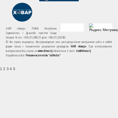
НИАТ «Ховар»: 734018, Республика
Таджикистан, г. Душанбе, проспект Саъди
Шерози 16. тел.: +992 (37) 2385217, факс: +992 (37) 2232383
© Все права защищены. Воспроизведение или распространение материалов сайта в любой
форме только с письменного разрешения руководства
НИАТ «Ховар»
. При использовании
материалов сайта, ссылка на
www.khovar.tj
обязательна. E-mail:
niat@khovar.tj
Разработка сайта:
Рекламное агентство "adMedia"
1 2 3 4 5