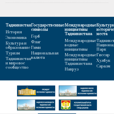
Таджикистан
Государственные
Международные
Культурн
символы
инициативы
историч
История
Таджикистана
места
Герб
Экономика
Международные
Таджикс
Флаг
Культура и
водные
Национа
образование
Гимн
инициативы
Парк
Туризм
Национальная
Международные
Гиссар
валюта
Таджикистан
инициативы
Хулбук
и мировое
Таджикистана
Саразм
сообщество
Навруз