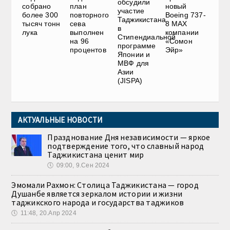
обсудили
собрано
план
новый
участие
более 300
повторного
Boeing 737-
Таджикистана
тысяч тонн
сева
8 MAX
в
лука
выполнен
компании
Стипендиальной
на 96
«Сомон
программе
процентов
Эйр»
Японии и
МВФ для
Азии
(JISPA)
АКТУАЛЬНЫЕ НОВОСТИ
Празднование Дня независимости — яркое
подтверждение того, что славный народ
Таджикистана ценит мир
🕔
09:00, 9.Сен 2024
Эмомали Рахмон: Столица Таджикистана — город
Душанбе является зеркалом истории и жизни
таджикского народа и государства таджиков
🕔
11:48, 20.Апр 2024