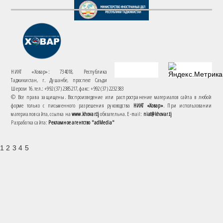
НИАТ «Ховар»: 734018, Республика
Таджикистан, г. Душанбе, проспект Саъди
Шерози 16. тел.: +992 (37) 2385217, факс: +992 (37) 2232383
© Все права защищены. Воспроизведение или распространение материалов сайта в любой
форме только с письменного разрешения руководства
НИАТ «Ховар»
. При использовании
материалов сайта, ссылка на
www.khovar.tj
обязательна. E-mail:
niat@khovar.tj
Разработка сайта:
Рекламное агентство "adMedia"
1 2 3 4 5