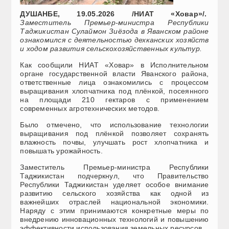
ДУШАНБЕ, 19.05.2026 /НИАТ «Ховар»/.
Заместитель Премьер-министра Республики
Таджикистан Сулаймон Зиёзода в Яванском районе
ознакомился с деятельностью дехканских хозяйств
и ходом развития сельскохозяйственных культур.
Как сообщили
НИА
Т «Ховар» в И
сполнительном
органе государственной власти Яванского района,
ответственные лица
ознакомились с процессом
выращивания хлопчатника под плёнкой, посеянного
на площади 210 гектаров с применением
современных агротехнических методов.
Было отмечено, что использование технологии
выращивания под плёнкой позволяет сохранять
влажность почвы, улучшать рост хлопчатника и
повышать урожайность.
Заместитель Премьер-министра Республики
Таджикистан подчеркнул, что Правительство
Республики Таджикистан уделяет особое внимание
развитию сельского хозяйства как одной из
важнейших отраслей национальной экономики.
Наряду с этим принимаются конкретные меры по
внедрению инновационных технологий и повышению
эффективности использования земельных ресурсов.