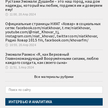
Рустами Эмомали: Душанбе – это наш город, наш дом
надежды, который мы любим, гордимся им и доверяем
ему!
🕔
11:00, 20.Апр 2024
Официальные страницы НИАТ «Ховар» в социальных
сетях: facebook.com/niatkhovar, t.me/niatkhovar,
youtube.com/@niat_Khovar_tj,
instagram.com/niat_khovar/, twitter.com/niatkhovar,
Радио Ховар 101.5 fm, facebook.com/khovarfm/
🕔
10:55, 20.Апр 2024
Эмомали Рахмон: «Я, как Верховный
Главнокомандующий Вооружёнными силами, люблю
каждого солдата, как своего сына»
🕔
11:51, 3.Апр 2024
Все материалы рубрики
ИНТЕРВЬЮ И АНАЛИТИКА