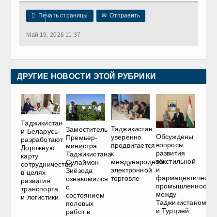

Печать страницы
✉
Отправить
Май 19, 2026 11:37
ДРУГИЕ НОВОСТИ ЭТОЙ РУБРИКИ
Таджикистан
Таджикистан
Заместитель
и Беларусь
Обсуждены
уверенно
Премьер-
разработают
вопросы
продвигается
министра
Дорожную
развития
к
Таджикистана
карту
текстильной
международной
Сулаймон
сотрудничества
и
электронной
Зиёзода
в целях
фармацевтическо
торговле
ознакомился
развития
промышленности
с
транспорта
между
состоянием
и логистики
Таджикистаном
полевых
и Турцией
работ в