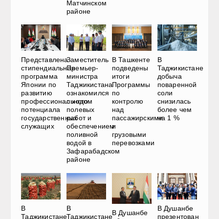
Матчинском
районе
Представлена
Заместитель
В Ташкенте
В
стипендиальная
Премьер-
подведены
Таджикистане
программа
министра
итоги
добыча
Японии по
Таджикистана
Программы
поваренной
развитию
ознакомился
по
соли
профессионального
с ходом
контролю
снизилась
потенциала
полевых
над
более чем
государственных
работ и
пассажирскими
на 1 %
служащих
обеспечением
и
поливной
грузовыми
водой в
перевозками
Зафарабадском
районе
В
В
В Душанбе
В Душанбе
Таджикистане
Таджикистане
презентован