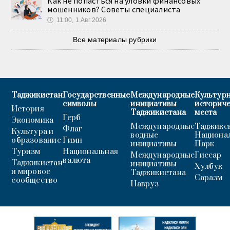
Как не попасться на уловки финансовых
мошенников? Советы специалиста
🕔
11:00, 1.Авг 2026
Все материалы рубрики
Таджикистан
Государственные
Международные
Культурн
символы
инициативы
историч
История
Таджикистана
места
Герб
Экономика
Международные
Таджикс
Флаг
Культура и
водные
Национа
образование
Гимн
инициативы
Парк
Туризм
Национальная
Международные
Гиссар
валюта
Таджикистан
инициативы
Хулбук
и мировое
Таджикистана
Саразм
сообщество
Навруз