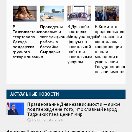
В Душанбе
В Комитете
В
Проведены
состоялся
продовольственно
Таджикистане
полевые и
Международный
безопасности
стартовала
экспедиционные
форум по
состоялась
Декада
работы в
социальной
конференция
поддержки
бассейне
работе и
о роли
грудного
Сырдарьи
социальным
молодежи в
вскармливания
услугам
укреплении
Государственной
независимости
АКТУАЛЬНЫЕ НОВОСТИ
Празднование Дня независимости — яркое
подтверждение того, что славный народ
Таджикистана ценит мир
🕔
09:00, 9.Сен 2024
Эмомали Рахмон: Столица Таджикистана — город