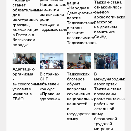
Таджикистана
нации
Национальной
станет
ознакомилось
«Народная
стратегии
обязательным
с ходом
Демократическая
активизации
для
археологических
партия
роли
иностранных
раскопок
Таджикистана
женщин в
граждан,
на древнем
и этапы
Таджикистане
въезжающих
памятнике
развития
в Россию в
Сайёд
независимого
безвизовом
Таджикистана»
порядке
Адаптацию
В странах
Таджикских
В
организма
СНГ
блогеров
международных
к
объявлен
обучат
аэропортах
высокогорным
конкурс
вопросам
Таджикистана
условиям
«Право на
сохранения
проведены
изучили в
здоровье»
национальных
разъяснительные
ГБАО
ценностей
работы по
и
легальной
государственному
и
языку
безопасной
трудовой
миграции