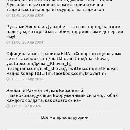
Душанбе является зеркалом истории и жизни
таджикского народа и государства таджиков
🕔
11:48, 20.Апр 2024
Рустами Эмомали: Душанбе – это наш город, наш дом
надежды, который мы любим, гордимся им и доверяем
ему!
🕔
11:00, 20.Апр 2024
Официальные страницы НИАТ «Ховар» в социальных
сетях: facebook.com/niatkhovar, t.me/niatkhovar,
youtube.com/@niat_Khovar_tj,
instagram.com/niat_khovar/, twitter.com/niatkhovar,
Радио Ховар 101.5 fm, facebook.com/khovarfm/
🕔
10:55, 20.Апр 2024
Эмомали Рахмон: «Я, как Верховный
Главнокомандующий Вооружёнными силами, люблю
каждого солдата, как своего сына»
🕔
11:51, 3.Апр 2024
Все материалы рубрики