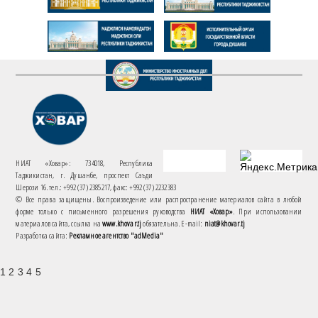
НИАТ «Ховар»: 734018, Республика
Таджикистан, г. Душанбе, проспект Саъди
Шерози 16. тел.: +992 (37) 2385217, факс: +992 (37) 2232383
© Все права защищены. Воспроизведение или распространение материалов сайта в любой
форме только с письменного разрешения руководства
НИАТ «Ховар»
. При использовании
материалов сайта, ссылка на
www.khovar.tj
обязательна. E-mail:
niat@khovar.tj
Разработка сайта:
Рекламное агентство "adMedia"
1 2 3 4 5