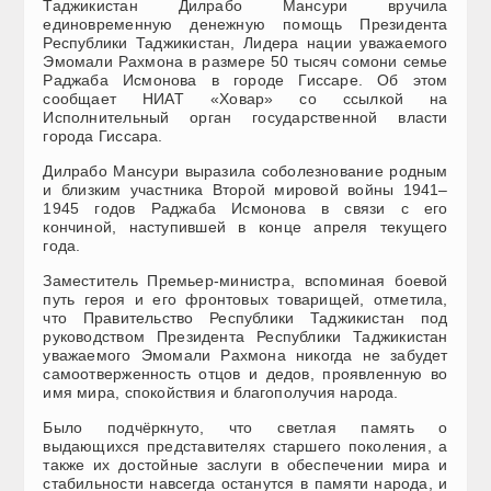
Таджикистан Дилрабо Мансури вручила
единовременную денежную помощь Президента
Республики Таджикистан, Лидера нации уважаемого
Эмомали Рахмона в размере 50 тысяч сомони семье
Раджаба Исмонова в городе Гиссаре. Об этом
сообщает НИАТ «Ховар» со ссылкой на
Исполнительный орган государственной власти
города Гиссара
.
Дилрабо Мансури выразила соболезнование родным
и близким участника Второй мировой войны 1941–
1945 годов Раджаба Исмонова в связи с его
кончиной, наступившей в конце апреля текущего
года.
Заместитель Премьер-министра, вспоминая боевой
путь героя и его фронтовых товарищей, отметила,
что Правительство Республики Таджикистан под
руководством Президента Республики Таджикистан
уважаемого Эмомали Рахмона никогда не забудет
самоотверженность отцов и дедов, проявленную во
имя мира, спокойствия и благополучия народа.
Было подчёркнуто, что светлая память о
выдающихся представителях старшего поколения, а
также их достойные заслуги в обеспечении мира и
стабильности навсегда останутся в памяти народа, и