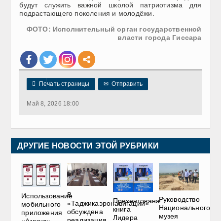
будут служить важной школой патриотизма для
подрастающего поколения и молодёжи.
ФОТО: Исполнительный орган государственной
власти города Гиссара

Печать страницы
✉
Отправить
Май 8, 2026 18:00
ДРУГИЕ НОВОСТИ ЭТОЙ РУБРИКИ
В
Использование
Руководство
Презентована
«Таджикаэронавигации»
мобильного
Национального
книга
обсуждена
приложения
музея
Лидера
реализация
«Амина»