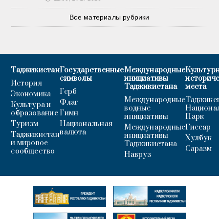
Все материалы рубрики
Таджикистан
Государственные
Международные
Культурн
символы
инициативы
историч
История
Таджикистана
места
Герб
Экономика
Международные
Таджикс
Флаг
Культура и
водные
Национа
образование
Гимн
инициативы
Парк
Туризм
Национальная
Международные
Гиссар
валюта
Таджикистан
инициативы
Хулбук
и мировое
Таджикистана
Саразм
сообщество
Навруз