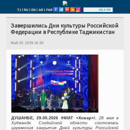
|
|
|
|
TJ
RU
EN
AR
FAR
101.5 FM
Завершились Дни культуры Российской
Федерации в Республике Таджикистан
Май 29, 2026 16:30
ДУШАНБЕ, 29.05.2026 /НИАТ «Ховар»/.
28 мая в
Худжанде Согдийской области состоялась
церемония закрытия Дней культуры Российской