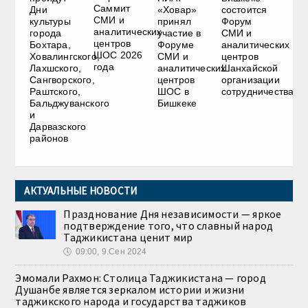
Саммит
Дни
«Ховар»
состоится
СМИ и
культуры
принял
Форум
аналитических
города
участие в
СМИ и
центров
Бохтара,
Форуме
аналитических
ШОС 2026
Ховалингского,
СМИ и
центров
года
Лахшского,
аналитических
Шанхайской
Сангворского,
центров
организации
Раштского,
ШОС в
сотрудничества
Бальджуванского
Бишкеке
и
Дарвазского
районов
АКТУАЛЬНЫЕ НОВОСТИ
Празднование Дня независимости — яркое
подтверждение того, что славный народ
Таджикистана ценит мир
🕔
09:00, 9.Сен 2024
Эмомали Рахмон: Столица Таджикистана — город
Душанбе является зеркалом истории и жизни
таджикского народа и государства таджиков