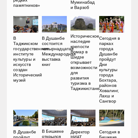
редких
Муминабад
памятников»
и Варзоб
Историческое
В
В Душанбе
Сегодня в
наследие
Таджикском
состоится
парках
крепости
государственном
четырнадцатая
города
Вомар в
институте
Международная
Душанбе
Шидзе
культуры и
выставка
пройдут
открывает
искусств
книг
Дни
возможности
создан
культуры
для
Исторический
города
развития
музей
Бохтара,
туризма в
районов
Таджикистане
Ховалинг,
Лахш и
Сангвор
В Бишкеке
В Душанбе
Директор
Сегодня в
открылся
пройдут
НИАТ
Бишкеке