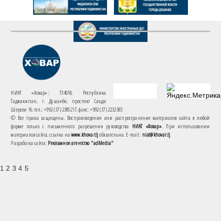
НИАТ «Ховар»: 734018, Республика
Таджикистан, г. Душанбе, проспект Саъди
Шерози 16. тел.: +992 (37) 2385217, факс: +992 (37) 2232383
© Все права защищены. Воспроизведение или распространение материалов сайта в любой
форме только с письменного разрешения руководства
НИАТ «Ховар»
. При использовании
материалов сайта, ссылка на
www.khovar.tj
обязательна. E-mail:
niat@khovar.tj
Разработка сайта:
Рекламное агентство "adMedia"
1 2 3 4 5