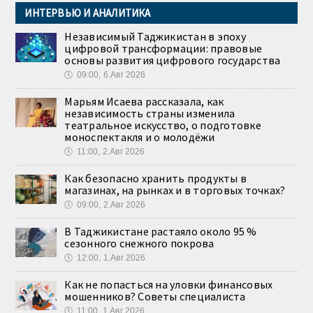
ИНТЕРВЬЮ И АНАЛИТИКА
Независимый Таджикистан в эпоху
цифровой трансформации: правовые
основы развития цифрового государства
🕔
09:00, 6.Авг 2026
Марьям Исаева рассказала, как
независимость страны изменила
театральное искусство, о подготовке
моноспектакля и о молодёжи
🕔
11:00, 2.Авг 2026
Как безопасно хранить продукты в
магазинах, на рынках и в торговых точках?
🕔
09:00, 2.Авг 2026
В Таджикистане растаяло около 95 %
сезонного снежного покрова
🕔
12:00, 1.Авг 2026
Как не попасться на уловки финансовых
мошенников? Советы специалиста
🕔
11:00, 1.Авг 2026