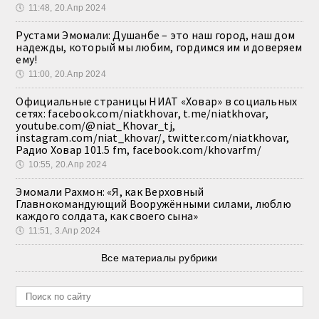
🕔
11:48, 20.Апр 2024
Рустами Эмомали: Душанбе – это наш город, наш дом
надежды, который мы любим, гордимся им и доверяем
ему!
🕔
11:00, 20.Апр 2024
Официальные страницы НИАТ «Ховар» в социальных
сетях: facebook.com/niatkhovar, t.me/niatkhovar,
youtube.com/@niat_Khovar_tj,
instagram.com/niat_khovar/, twitter.com/niatkhovar,
Радио Ховар 101.5 fm, facebook.com/khovarfm/
🕔
10:55, 20.Апр 2024
Эмомали Рахмон: «Я, как Верховный
Главнокомандующий Вооружёнными силами, люблю
каждого солдата, как своего сына»
🕔
11:51, 3.Апр 2024
Все материалы рубрики