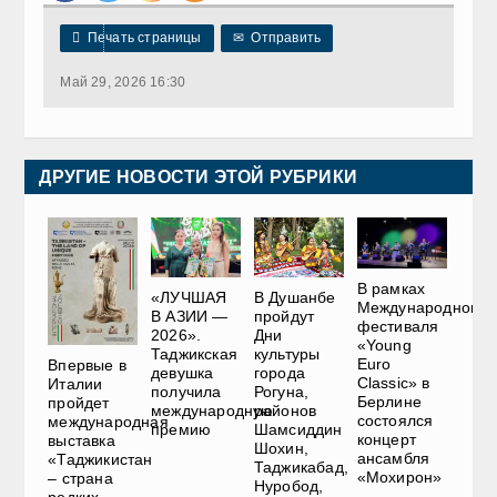

Печать страницы
✉
Отправить
Май 29, 2026 16:30
ДРУГИЕ НОВОСТИ ЭТОЙ РУБРИКИ
В рамках
«ЛУЧШАЯ
В Душанбе
Международного
В АЗИИ —
пройдут
фестиваля
2026».
Дни
«Young
Таджикская
культуры
Euro
Впервые в
девушка
города
Classic» в
Италии
получила
Рогуна,
Берлине
пройдет
международную
районов
состоялся
международная
премию
Шамсиддин
концерт
выставка
Шохин,
ансамбля
«Таджикистан
Таджикабад,
«Мохирон»
– страна
Нуробод,