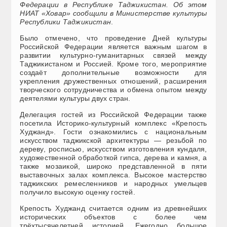
Федерации в Республике Таджикистан. Об этом
НИАТ «Ховар» сообщили в Министерстве культуры
Республики Таджикистан
.
Было отмечено, что проведение Дней культуры
Российской Федерации является важным шагом в
развитии культурно-гуманитарных связей между
Таджикистаном и Россией. Кроме того, мероприятие
создаёт дополнительные возможности для
укрепления дружественных отношений, расширения
творческого сотрудничества и обмена опытом между
деятелями культуры двух стран.
Делегация гостей из Российской Федерации также
посетила Историко-культурный комплекс «Крепость
Худжанд». Гости ознакомились с национальным
искусством таджикской архитектуры — резьбой по
дереву, росписью, искусством изготовления кундаля,
художественной обработкой гипса, дерева и камня, а
также мозаикой, широко представленной в пяти
выставочных залах комплекса. Высокое мастерство
таджикских ремесленников и народных умельцев
получило высокую оценку гостей.
Крепость Худжанд считается одним из древнейших
исторических объектов с более чем
трёхтысячелетней историей. Ежегодно большое