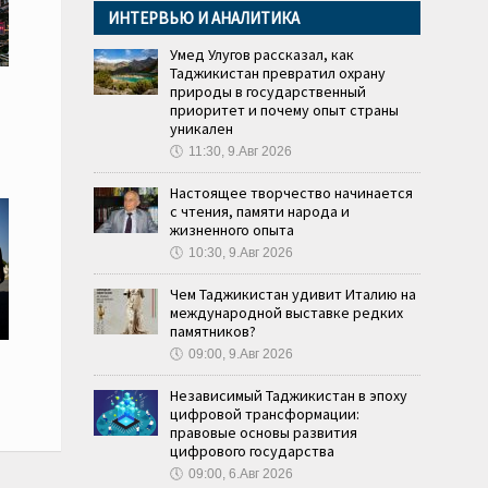
ИНТЕРВЬЮ И АНАЛИТИКА
Умед Улугов рассказал, как
Таджикистан превратил охрану
природы в государственный
приоритет и почему опыт страны
уникален
🕔
11:30, 9.Авг 2026
Настоящее творчество начинается
с чтения, памяти народа и
жизненного опыта
🕔
10:30, 9.Авг 2026
Чем Таджикистан удивит Италию на
международной выставке редких
памятников?
🕔
09:00, 9.Авг 2026
Независимый Таджикистан в эпоху
цифровой трансформации:
правовые основы развития
цифрового государства
🕔
09:00, 6.Авг 2026