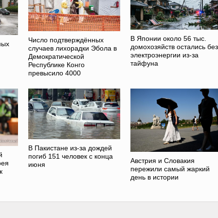
В Японии около 56 тыс.
Число подтверждённых
ных
домохозяйств остались без
случаев лихорадки Эбола в
электроэнергии из-за
Демократической
тайфуна
Республике Конго
превысило 4000
В Пакистане из-за дождей
й
погиб 151 человек с конца
Австрия и Словакия
рея
июня
пережили самый жаркий
к
день в истории