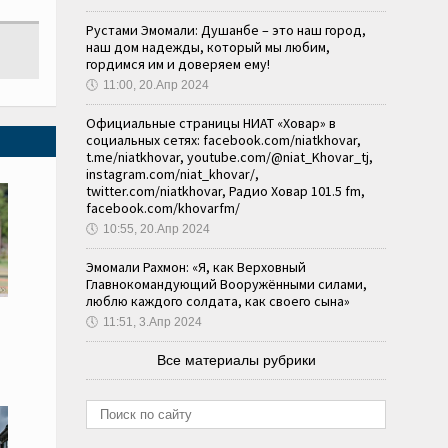
Рустами Эмомали: Душанбе – это наш город,
наш дом надежды, который мы любим,
гордимся им и доверяем ему!
🕔
11:00, 20.Апр 2024
Официальные страницы НИАТ «Ховар» в
социальных сетях: facebook.com/niatkhovar,
t.me/niatkhovar, youtube.com/@niat_Khovar_tj,
instagram.com/niat_khovar/,
twitter.com/niatkhovar, Радио Ховар 101.5 fm,
facebook.com/khovarfm/
🕔
10:55, 20.Апр 2024
Эмомали Рахмон: «Я, как Верховный
Главнокомандующий Вооружёнными силами,
люблю каждого солдата, как своего сына»
🕔
11:51, 3.Апр 2024
Все материалы рубрики