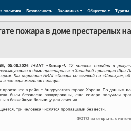
я политика
Безопасность
Экономика
Общество
Туризм
тате пожара в доме престарелых на
, 05.06.2026 /НИАТ «Ховар»/.
12 человек погибли в резул
 вспыхнувшего в доме престарелых в Западной провинции Шри-Л
ечером. Как передает НИАТ «Ховар» со ссылкой на «Синьхуа», о
а в четверг местная полиция.
т произошел в районе Ангуруватота города Хорана. По данным вл
века были безопасно эвакуированы, еще семеро получили тра
ены в ближайшую больницу для лечения.
щается, три человека числятся пропавшими без вести.
ФОТО из открытых источ