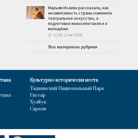
Марьям Исаева рассказала, как
независимость страны изменила
театральное искусство, о
подготовке моноспектакля и о
молодёжи
🕔
11:00, 2.Авг 2026
Все материалы рубрики
стана
Культурно-исторически места
Таджикский Национальный Парк
стана
Гиссар
Хулбук
Саразм