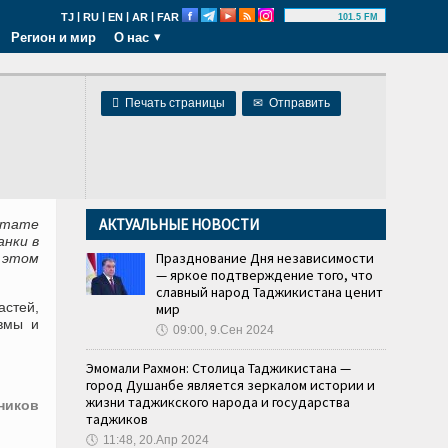
|
|
|
|
TJ
RU
EN
AR
FAR
101.5 FM
Регион и мир
О нас

Печать страницы
✉
Отправить
АКТУАЛЬНЫЕ НОВОСТИ
ьтате
анки в
Празднование Дня независимости
б этом
— яркое подтверждение того, что
славный народ Таджикистана ценит
астей,
мир
вмы и
🕔
09:00, 9.Сен 2024
Эмомали Рахмон: Столица Таджикистана —
город Душанбе является зеркалом истории и
жизни таджикского народа и государства
ников
таджиков
🕔
11:48, 20.Апр 2024