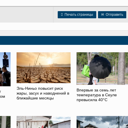

Печать страницы
✉
Отправить
Эль-Ниньо повысит риск
Впервые за семь лет
т
жары, засух и наводнений в
температура в Сеуле
том
ближайшие месяцы
превысила 40°C