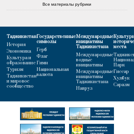
Все материалы рубрики
Таджикистан
Государственные
Международные
Культурн
символы
инициативы
историч
История
Таджикистана
места
Герб
Экономика
Международные
Таджикс
Флаг
Культура и
водные
Национа
образование
Гимн
инициативы
Парк
Туризм
Национальная
Международные
Гиссар
валюта
Таджикистан
инициативы
Хулбук
и мировое
Таджикистана
Саразм
сообщество
Навруз