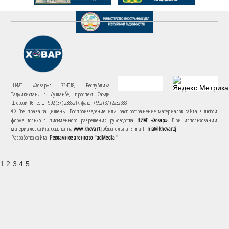
НИАТ «Ховар»: 734018, Республика
Таджикистан, г. Душанбе, проспект Саъди
Шерози 16. тел.: +992 (37) 2385217, факс: +992 (37) 2232383
© Все права защищены. Воспроизведение или распространение материалов сайта в любой
форме только с письменного разрешения руководства
НИАТ «Ховар»
. При использовании
материалов сайта, ссылка на
www.khovar.tj
обязательна. E-mail:
niat@khovar.tj
Разработка сайта:
Рекламное агентство "adMedia"
1 2 3 4 5