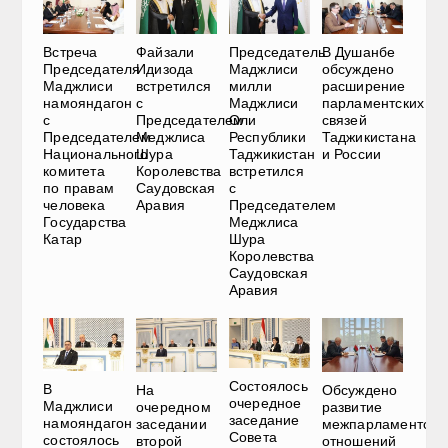
Встреча
Файзали
Председатель
В Душанбе
Председателя
Идизода
Маджлиси
обсуждено
Маджлиси
встретился
милли
расширение
намояндагон
с
Маджлиси
парламентских
с
Председателем
Оли
связей
Председателем
Меджлиса
Республики
Таджикистана
Национального
Шура
Таджикистан
и России
комитета
Королевства
встретился
по правам
Саудовская
с
человека
Аравия
Председателем
Государства
Меджлиса
Катар
Шура
Королевства
Саудовская
Аравия
Состоялось
В
На
Обсуждено
очередное
Маджлиси
очередном
развитие
заседание
намояндагон
заседании
межпарламентски
Совета
состоялось
второй
отношений