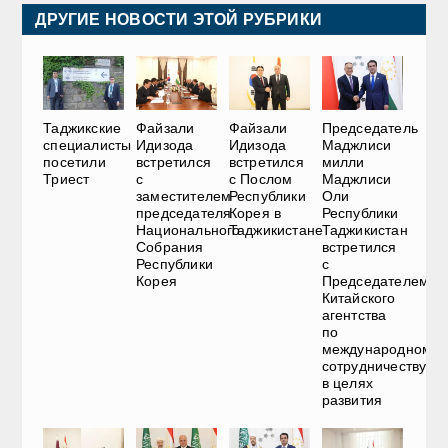
ДРУГИЕ НОВОСТИ ЭТОЙ РУБРИКИ
Таджикские
Файзали
Файзали
Председатель
специалисты
Идизода
Идизода
Маджлиси
посетили
встретился
встретился
милли
Триест
с
с Послом
Маджлиси
заместителем
Республики
Оли
председателя
Корея в
Республики
Национального
Таджикистане
Таджикистан
Собрания
встретился
Республики
с
Корея
Председателем
Китайского
агентства
по
международному
сотрудничеству
в целях
развития