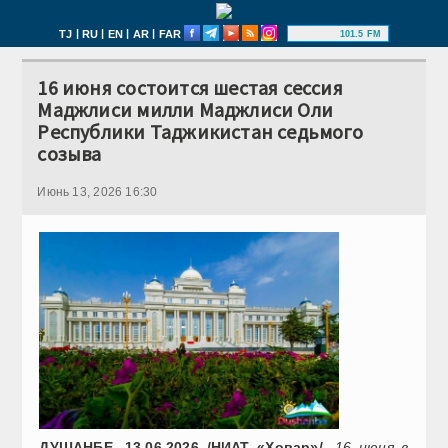
|
|
|
|
TJ
RU
EN
AR
FAR
101.5 FM
16 июня состоится шестая сессия
Маджлиси милли Маджлиси Оли
Республики Таджикистан седьмого
созыва
Июнь 13, 2026 16:30
ДУШАНБЕ, 13.06.2026 /НИАТ «Ховар»/
.
16 июня в