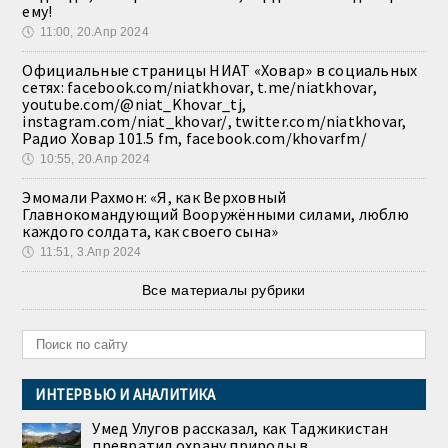
ему!
🕔
11:00, 20.Апр 2024
Официальные страницы НИАТ «Ховар» в социальных
сетях: facebook.com/niatkhovar, t.me/niatkhovar,
youtube.com/@niat_Khovar_tj,
instagram.com/niat_khovar/, twitter.com/niatkhovar,
Радио Ховар 101.5 fm, facebook.com/khovarfm/
🕔
10:55, 20.Апр 2024
Эмомали Рахмон: «Я, как Верховный
Главнокомандующий Вооружёнными силами, люблю
каждого солдата, как своего сына»
🕔
11:51, 3.Апр 2024
Все материалы рубрики
ИНТЕРВЬЮ И АНАЛИТИКА
Умед Улугов рассказал, как Таджикистан
превратил охрану природы в