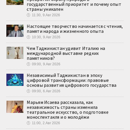
государственный приоритет и почему опыт
страны уникален
🕔
11:30, 9.Авг 2026
Настоящее творчество начинается с чтения,
памяти народа и жизненного опыта
🕔
10:30, 9.Авг 2026
Чем Таджикистан удивит Италию на
международной выставке редких
памятников?
🕔
09:00, 9.Авг 2026
Независимый Таджикистан в эпоху
цифровой трансформации: правовые
основы развития цифрового государства
🕔
09:00, 6.Авг 2026
Марьям Исаева рассказала, как
независимость страны изменила
театральное искусство, о подготовке
моноспектакля и о молодёжи
🕔
11:00, 2.Авг 2026