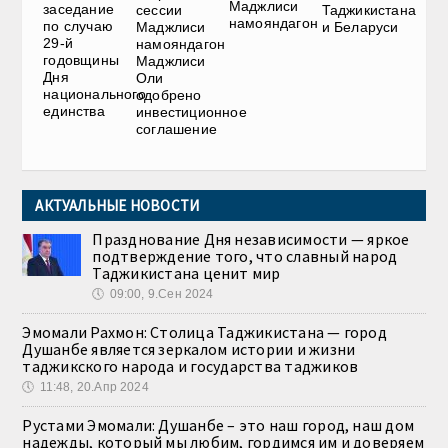
Маджлиси
заседание
сессии
Таджикистана
намояндагон
по случаю
Маджлиси
и Беларуси
29-й
намояндагон
годовщины
Маджлиси
Дня
Оли
национального
одобрено
единства
инвестиционное
соглашение
АКТУАЛЬНЫЕ НОВОСТИ
Празднование Дня независимости — яркое
подтверждение того, что славный народ
Таджикистана ценит мир
🕔
09:00, 9.Сен 2024
Эмомали Рахмон: Столица Таджикистана — город
Душанбе является зеркалом истории и жизни
таджикского народа и государства таджиков
🕔
11:48, 20.Апр 2024
Рустами Эмомали: Душанбе – это наш город, наш дом
надежды, который мы любим, гордимся им и доверяем