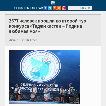
|
|
|
|
TJ
RU
EN
AR
FAR
101.5 FM
2677 человек прошли во второй тур
конкурса «Таджикистан – Родина
любимая моя»
Июнь 15, 2026 16:20