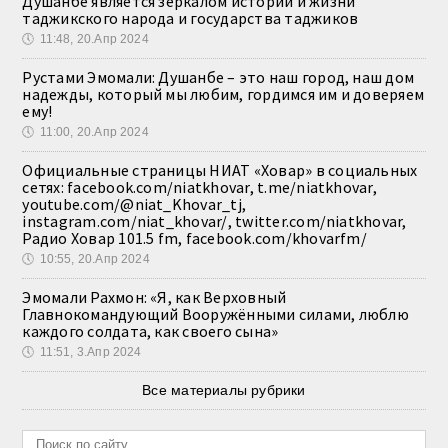
Душанбе является зеркалом истории и жизни
таджикского народа и государства таджиков
🕔
11:48, 20.Апр 2024
Рустами Эмомали: Душанбе – это наш город, наш дом
надежды, который мы любим, гордимся им и доверяем
ему!
🕔
11:00, 20.Апр 2024
Официальные страницы НИАТ «Ховар» в социальных
сетях: facebook.com/niatkhovar, t.me/niatkhovar,
youtube.com/@niat_Khovar_tj,
instagram.com/niat_khovar/, twitter.com/niatkhovar,
Радио Ховар 101.5 fm, facebook.com/khovarfm/
🕔
10:55, 20.Апр 2024
Эмомали Рахмон: «Я, как Верховный
Главнокомандующий Вооружёнными силами, люблю
каждого солдата, как своего сына»
🕔
11:51, 3.Апр 2024
Все материалы рубрики