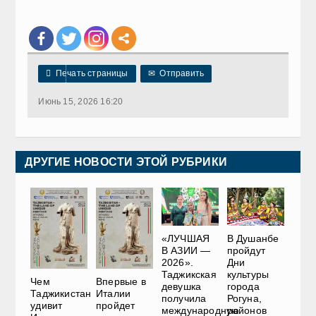

Печать страницы
✉
Отправить
Июнь 15, 2026 16:20
ДРУГИЕ НОВОСТИ ЭТОЙ РУБРИКИ
«ЛУЧШАЯ
В Душанбе
В АЗИИ —
пройдут
2026».
Дни
Таджикская
культуры
Чем
Впервые в
девушка
города
Таджикистан
Италии
получила
Рогуна,
удивит
пройдет
международную
районов