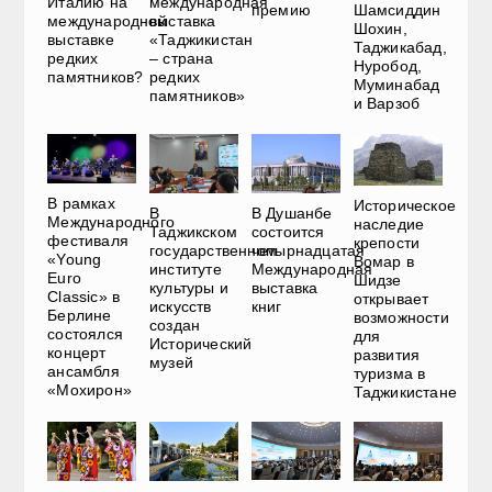
Италию на
международная
премию
Шамсиддин
международной
выставка
Шохин,
выставке
«Таджикистан
Таджикабад,
редких
– страна
Нуробод,
памятников?
редких
Муминабад
памятников»
и Варзоб
В рамках
Историческое
В
В Душанбе
Международного
наследие
Таджикском
состоится
фестиваля
крепости
государственном
четырнадцатая
«Young
Вомар в
институте
Международная
Euro
Шидзе
культуры и
выставка
Classic» в
открывает
искусств
книг
Берлине
возможности
создан
состоялся
для
Исторический
концерт
развития
музей
ансамбля
туризма в
«Мохирон»
Таджикистане