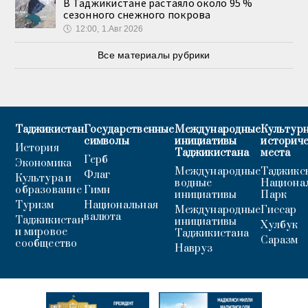
В Таджикистане растаяло около 95 %
сезонного снежного покрова
🕔
12:00, 1.Авг 2026
Все материалы рубрики
Таджикистан
Государственные
Международные
Культурн
символы
инициативы
историч
История
Таджикистана
места
Герб
Экономика
Международные
Таджикс
Флаг
Культура и
водные
Национа
образование
Гимн
инициативы
Парк
Туризм
Национальная
Международные
Гиссар
валюта
Таджикистан
инициативы
Хулбук
и мировое
Таджикистана
Саразм
сообщество
Навруз