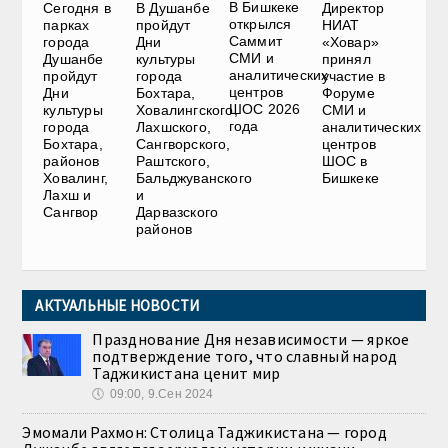
В Бишкеке
Сегодня в
В Душанбе
Директор
открылся
парках
пройдут
НИАТ
Саммит
города
Дни
«Ховар»
СМИ и
Душанбе
культуры
принял
аналитических
пройдут
города
участие в
центров
Дни
Бохтара,
Форуме
ШОС 2026
культуры
Ховалингского,
СМИ и
года
города
Лахшского,
аналитических
Бохтара,
Сангворского,
центров
районов
Раштского,
ШОС в
Ховалинг,
Бальджуванского
Бишкеке
Лахш и
и
Сангвор
Дарвазского
районов
АКТУАЛЬНЫЕ НОВОСТИ
Празднование Дня независимости — яркое
подтверждение того, что славный народ
Таджикистана ценит мир
🕔
09:00, 9.Сен 2024
Эмомали Рахмон: Столица Таджикистана — город