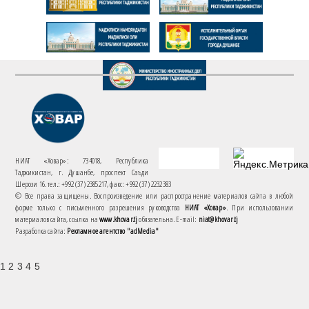
НИАТ «Ховар»: 734018, Республика
Таджикистан, г. Душанбе, проспект Саъди
Шерози 16. тел.: +992 (37) 2385217, факс: +992 (37) 2232383
© Все права защищены. Воспроизведение или распространение материалов сайта в любой
форме только с письменного разрешения руководства
НИАТ «Ховар»
. При использовании
материалов сайта, ссылка на
www.khovar.tj
обязательна. E-mail:
niat@khovar.tj
Разработка сайта:
Рекламное агентство "adMedia"
1 2 3 4 5