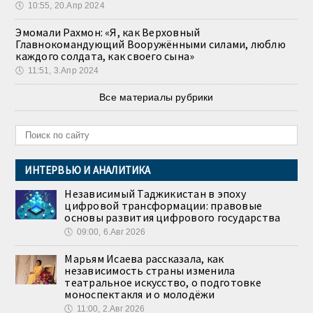
🕔
10:55, 20.Апр 2024
Эмомали Рахмон: «Я, как Верховный
Главнокомандующий Вооружёнными силами, люблю
каждого солдата, как своего сына»
🕔
11:51, 3.Апр 2024
Все материалы рубрики
ИНТЕРВЬЮ И АНАЛИТИКА
Независимый Таджикистан в эпоху
цифровой трансформации: правовые
основы развития цифрового государства
🕔
09:00, 6.Авг 2026
Марьям Исаева рассказала, как
независимость страны изменила
театральное искусство, о подготовке
моноспектакля и о молодёжи
🕔
11:00, 2.Авг 2026