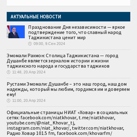
АКТУАЛЬНЫЕ НОВОСТИ
Празднование Дня независимости — яркое
подтверждение того, что славный народ
Таджикистана ценит мир
🕔
09:00, 9.Сен 2024
Эмомали Рахмон: Столица Таджикистана — город
Душанбе является зеркалом истории и жизни
таджикского народа и государства таджиков
🕔
11:48, 20.Апр 2024
Рустами Эмомали: Душанбе – это наш город, наш дом
надежды, который мы любим, гордимся им и доверяем
ему!
🕔
11:00, 20.Апр 2024
Официальные страницы НИАТ «Ховар» в социальных
сетях: facebook.com/niatkhovar, t.me/niatkhovar,
youtube.com/@niat_Khovar_tj,
instagram.com/niat_khovar/, twitter.com/niatkhovar,
Радио Ховар 101.5 fm, facebook.com/khovarfm/