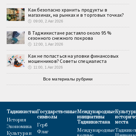
Как безопасно хранить продукты в
магазинах, на рынках и в торговых точках?
🕔
09:00, 2.Авг 2026
В Таджикистане растаяло около 95 %
сезонного снежного покрова
🕔
12:00, 1.Авг 2026
Как не попасться на уловки финансовых
мошенников? Советы специалиста
🕔
11:00, 1.Авг 2026
Все материалы рубрики
Таджикистан
Государственные
Международные
Культурн
символы
инициативы
историч
История
Таджикистана
места
Герб
Экономика
Международные
Таджикс
Флаг
Культура и
водные
Национа