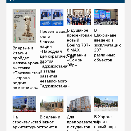
В Душанбе
В
Презентована
презентован
Шахринаве
книга
новый
введено в
Лидера
Boeing 737-
эксплуатацию
нации
Впервые в
8 MAX
297
«Народная
Италии
компании
различных
Демократическая
пройдет
«Сомон
объектов
партия
международная
Эйр»
Таджикистана
выставка
и этапы
«Таджикистан
развития
– страна
независимого
редких
Таджикистана»
памятников»
В Хороге
На
В селении
Для
строят
строительство
Некнот
преподавателей
новый парк
архитектурного
строится
и студентов