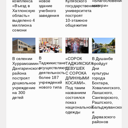
«Благословение
комплекса
новое
Кулябского
матери»
«Въезд в
здание
государственного
Хатлонскую
учебного
университета
область»
заведения
построят
выделено 4
10-этажное
миллиона
общежитие
сомони
В
В селении
«СОРОК
В Душанбе
Таджикистане
Хуррамзамин
ТАДЖИКСКИХ
пройдут
осуществляют
Дангаринского
ДЕВУШЕК
Дни
деятельность
района
С СОРОКА
культуры
более 187
построят
ДЛИННЫМИ
города
учреждений
дошкольное
КОСАМИ».
Бохтара,
нового типа
учреждение
Под таким
Ховалингского,
на 300
названием
Лахшского,
детей
состоялся
Сангворского,
показ
Раштского,
национальной
Бальджуванского
одежды
и
Дарвазского
районов