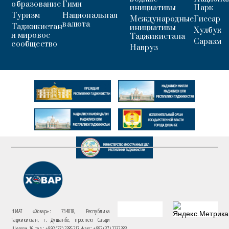
образование
Гимн
инициативы
Парк
Туризм
Национальная
Международные
Гиссар
валюта
Таджикистан
инициативы
Хулбук
и мировое
Таджикистана
Саразм
сообщество
Навруз
НИАТ «Ховар»: 734018, Республика
Таджикистан, г. Душанбе, проспект Саъди
Шерози 16. тел.: +992 (37) 2385217, факс: +992 (37) 2232383