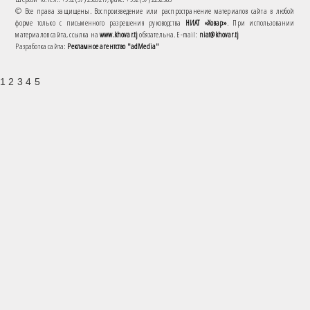
© Все права защищены. Воспроизведение или распространение материалов сайта в любой
форме только с письменного разрешения руководства
НИАТ «Ховар»
. При использовании
материалов сайта, ссылка на
www.khovar.tj
обязательна. E-mail:
niat@khovar.tj
Разработка сайта:
Рекламное агентство "adMedia"
1 2 3 4 5