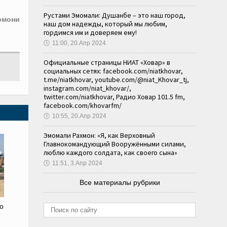
Рустами Эмомали: Душанбе – это наш город,
омони
наш дом надежды, который мы любим,
гордимся им и доверяем ему!
🕔
11:00, 20.Апр 2024
Официальные страницы НИАТ «Ховар» в
социальных сетях: facebook.com/niatkhovar,
t.me/niatkhovar, youtube.com/@niat_Khovar_tj,
instagram.com/niat_khovar/,
twitter.com/niatkhovar, Радио Ховар 101.5 fm,
facebook.com/khovarfm/
🕔
10:55, 20.Апр 2024
Эмомали Рахмон: «Я, как Верховный
Главнокомандующий Вооружёнными силами,
люблю каждого солдата, как своего сына»
🕔
11:51, 3.Апр 2024
Все материалы рубрики
о