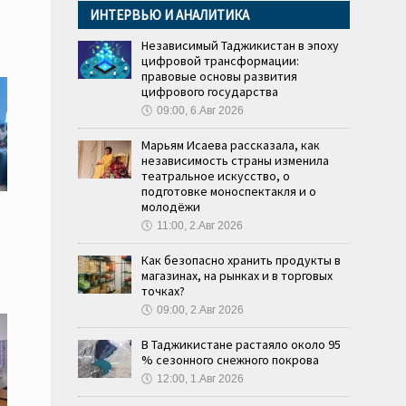
ИНТЕРВЬЮ И АНАЛИТИКА
Независимый Таджикистан в эпоху
цифровой трансформации:
правовые основы развития
цифрового государства
🕔
09:00, 6.Авг 2026
Марьям Исаева рассказала, как
независимость страны изменила
театральное искусство, о
подготовке моноспектакля и о
молодёжи
🕔
11:00, 2.Авг 2026
Как безопасно хранить продукты в
й
магазинах, на рынках и в торговых
точках?
🕔
09:00, 2.Авг 2026
В Таджикистане растаяло около 95
% сезонного снежного покрова
🕔
12:00, 1.Авг 2026