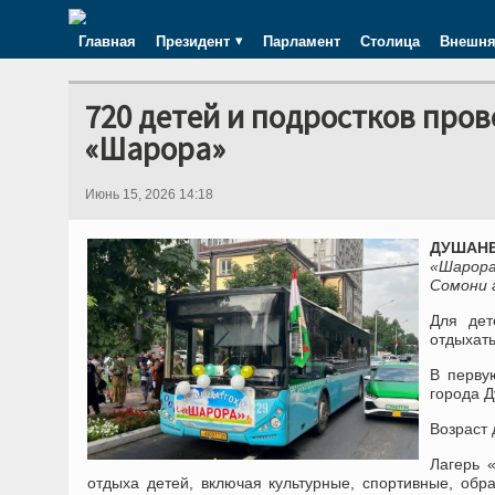
Главная
Президент
Парламент
Столица
Внешня
720 детей и подростков пров
«Шарора»
Июнь 15, 2026 14:18
ДУШАНБЕ
«Шарора
Сомони 
Для дет
отдыхать
В перву
города 
Возраст 
Лагерь 
отдыха детей, включая культурные, спортивные, обр