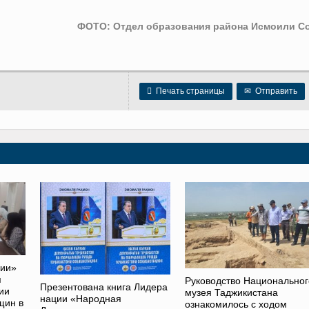
ФОТО: Отдел образования района Исмоили С

Печать страницы
✉
Отправить
ции»
я
Руководство Национальног
Презентована книга Лидера
ии
музея Таджикистана
нации «Народная
щин в
ознакомилось с ходом