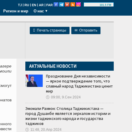
|
|
|
|
TJ
RU
EN
AR
FAR
101.5 FM
Регион и мир
О нас

Печать страницы
✉
Отправить
АКТУАЛЬНЫЕ НОВОСТИ
агере
моили
Празднование Дня независимости
— яркое подтверждение того, что
могут
славный народ Таджикистана ценит
мир
🕔
09:00, 9.Сен 2024
рнатов
Эмомали Рахмон: Столица Таджикистана —
город Душанбе является зеркалом истории и
жизни таджикского народа и государства
таджиков
нного
овести
🕔
11:48, 20.Апр 2024