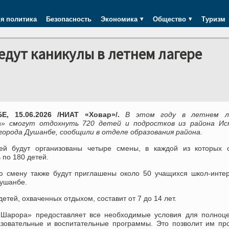
я политика
Безопасность
Экономика
Общество
Туризм
едут каникулы в летнем лагере
, 15.06.2026 /НИАТ «Ховар»/.
В этом году в летнем л
» смогут отдохнуть 720 детей и подростков из района Ис
города Душанбе, сообщили в отделе образования района.
ей будут организованы четыре смены, в каждой из которых с
 по 180 детей.
ю смену также будут приглашены около 50 учащихся школ-инте
Душанбе.
детей, охваченных отдыхом, составит от 7 до 14 лет.
«Шарора» предоставляет все необходимые условия для полноце
азовательные и воспитательные программы. Это позволит им пр