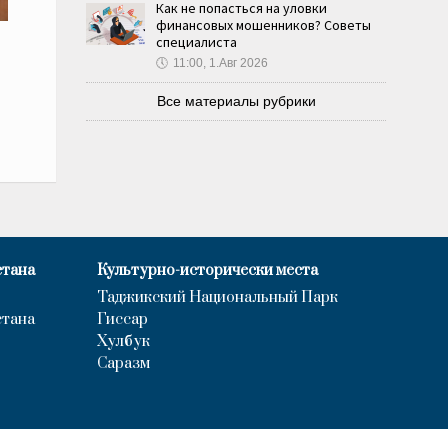
Как не попасться на уловки
финансовых мошенников? Советы
специалиста
🕔
11:00, 1.Авг 2026
Все материалы рубрики
стана
Культурно-исторически места
Таджикский Национальный Парк
стана
Гиссар
Хулбук
Саразм