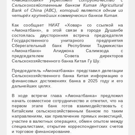
Сельскохозяйственным банком Китая /Agricultural
Bank of China (ABC), который является одним из
четырёх крупнейших коммерческих банков Китая
.
Как сообщает НИАТ «Ховар» со ссылкой на
«Амонатбанк», в этой связи в городе Душанбе
состоялась двусторонняя встреча председателя
Государственного унитарного предприятия
Сберегательный банк Республики Таджикистан
«Амонатбанк» Алиджона Салимзода с
председателем Совета директоров
Сельскохозяйственного банка Китая Гу Шу.
Председатель «Амонатбанка» представил делегации
Сельскохозяйственного банка Китая информацию о
финансовых достижениях банка в 2025 году и его
дальнейших целях.
В ходе встречи глава «Амонатбанка» предложил
начать совместное сотрудничество и отметил, что на
первом этапе банк готов взаимодействовать с
Китайским сельскохозяйственным банком по таким
направлениям, как привлечение прямых инвестиций,
участие в валютных операциях, обмен опытом между
специалистами, открытие корреспондентских счетов
и торговое финансирование.