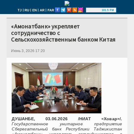
|
|
|
|
TJ
RU
EN
AR
FAR
101.5 FM
«Амонатбанк» укрепляет
сотрудничество с
Сельскохозяйственным банком Китая
Июнь 3, 2026 17:20
ДУШАНБЕ, 03.06.2026 /НИАТ «Ховар»/.
Государственное унитарное предприятие
Сберегательный банк Республики Таджикистан
«Амонатбанк» укрепляет сотрудничество с