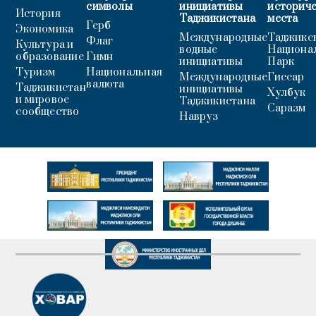
символы
инициативы
историч
История
Таджикистана
места
Герб
Экономика
Международные
Таджикс
Флаг
Культура и
водные
Национа
образование
Гимн
инициативы
Парк
Туризм
Национальная
Международные
Гиссар
валюта
Таджикистан
инициативы
Хулбук
и мировое
Таджикистана
Саразм
сообщество
Навруз