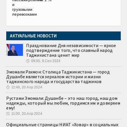
и
грузовыми
перевозками
АКТУАЛЬНЫЕ НОВОСТИ
Празднование Дня независимости — яркое
подтверждение того, что славный народ
Таджикистана ценит мир
🕔
09:00, 9.Сен 2024
Эмомали Рахмон: Столица Таджикистана — город
Душанбе является зеркалом истории и жизни
таджикского народа и государства таджиков
🕔
11:48, 20.Апр 2024
Рустами Эмомали: Душанбе – это наш город, наш дом
надежды, который мы любим, гордимся им и доверяем
ему!
🕔
11:00, 20.Апр 2024
Официальные страницы НИАТ «Ховар» в социальных