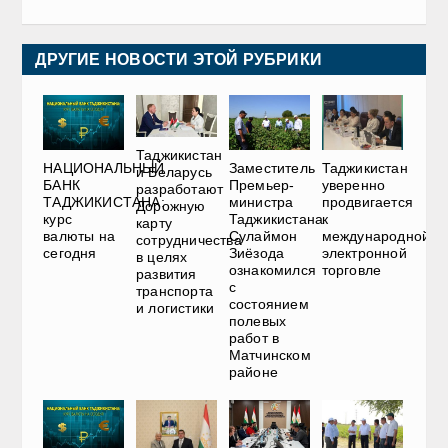
ДРУГИЕ НОВОСТИ ЭТОЙ РУБРИКИ
Таджикистан
НАЦИОНАЛЬНЫЙ
Таджикистан
Заместитель
и Беларусь
БАНК
уверенно
Премьер-
разработают
ТАДЖИКИСТАНА:
продвигается
министра
Дорожную
курс
к
Таджикистана
карту
валюты на
международной
Сулаймон
сотрудничества
сегодня
электронной
Зиёзода
в целях
торговле
ознакомился
развития
с
транспорта
состоянием
и логистики
полевых
работ в
Матчинском
районе