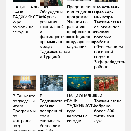
Представлена
НАЦИОНАЛЬНЫЙ
Заместитель
Обсуждены
стипендиальная
БАНК
Премьер-
вопросы
программа
ТАДЖИКИСТАНА:
министра
развития
Японии по
курс
Таджикистана
текстильной
развитию
валюты на
ознакомился
и
профессионального
сегодня
с ходом
фармацевтической
потенциала
полевых
промышленности
государственных
работ и
между
служащих
обеспечением
Таджикистаном
поливной
и Турцией
водой в
Зафарабадском
районе
В Ташкенте
В
НАЦИОНАЛЬНЫЙ
В
подведены
Таджикистане
БАНК
Таджикистане
итоги
добыча
ТАДЖИКИСТАНА:
собрано
Программы
поваренной
курс
более 300
по
соли
валюты на
тысяч тонн
контролю
снизилась
сегодня
лука
над
более чем
пассажирскими
на 1 %