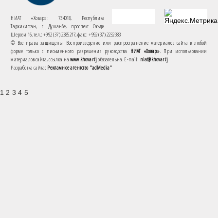
НИАТ «Ховар»: 734018, Республика
Таджикистан, г. Душанбе, проспект Саъди
Шерози 16. тел.: +992 (37) 2385217, факс: +992 (37) 2232383
© Все права защищены. Воспроизведение или распространение материалов сайта в любой
форме только с письменного разрешения руководства
НИАТ «Ховар»
. При использовании
материалов сайта, ссылка на
www.khovar.tj
обязательна. E-mail:
niat@khovar.tj
Разработка сайта:
Рекламное агентство "adMedia"
1 2 3 4 5