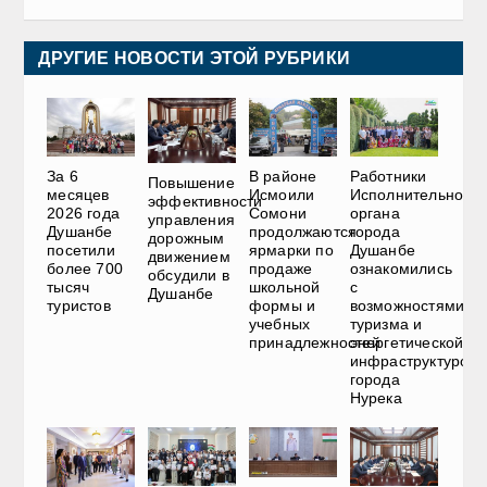
ДРУГИЕ НОВОСТИ ЭТОЙ РУБРИКИ
За 6
В районе
Работники
Повышение
месяцев
Исмоили
Исполнительного
эффективности
2026 года
Сомони
органа
управления
Душанбе
продолжаются
города
дорожным
посетили
ярмарки по
Душанбе
движением
более 700
продаже
ознакомились
обсудили в
тысяч
школьной
с
Душанбе
туристов
формы и
возможностями
учебных
туризма и
принадлежностей
энергетической
инфраструктурой
города
Нурека