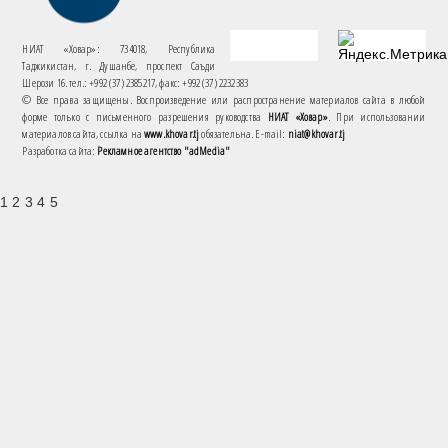
НИАТ «Ховар»: 734018, Республика
Таджикистан, г. Душанбе, проспект Саъди
Шерози 16. тел.: +992 (37) 2385217, факс: +992 (37) 2232383
© Все права защищены. Воспроизведение или распространение материалов сайта в любой
форме только с письменного разрешения руководства
НИАТ «Ховар»
. При использовании
материалов сайта, ссылка на
www.khovar.tj
обязательна. E-mail:
niat@khovar.tj
Разработка сайта:
Рекламное агентство "adMedia"
1 2 3 4 5