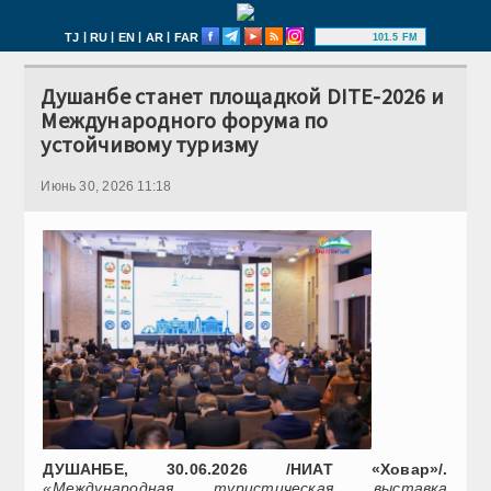
|
|
|
|
TJ
RU
EN
AR
FAR
101.5 FM
Душанбе станет площадкой DITE-2026 и
Международного форума по
устойчивому туризму
Июнь 30, 2026 11:18
ДУШАНБЕ, 30.06.2026 /НИАТ «Ховар»/.
«Международная туристическая выставка