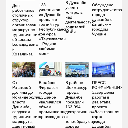
В Душанбе
138
Обсуждено
Для
усилят
участников
сотрудничество
работников
контроль
из Душанбе
города
столичных
над
прошли в
Душанбе с
структур
деятельностью
третий тур
китайским
организован
водителей
Республиканского
городом
маршрут по
такси
конкурса
Чунцин
туристическим
«Таджикистан
объектам
– Родина
Бальджувана
любимая
и
моя»
Ховалинга
От
В районе
В районе
ПРЕСС-
Раштcкой
Фирдавси
Шохмансур
КОНФЕРЕНЦИЯ.
долины до
города
города
Завершены
Искандеркуля:
Душанбе
Душанбе
работы в
власти
увеличился
посадили
два этапа
Душанбе,
объем
163 994
проекта
создавая
промышленного
декоративных
«Электронная
туристические
производства
и
карта
маршруты,
тенеобразующих
города
дают новый
дерева
Душанбе»