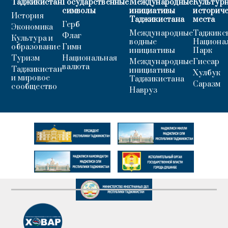
Таджикистан
Государственные
Международные
Культурн
символы
инициативы
историч
История
Таджикистана
места
Герб
Экономика
Международные
Таджикс
Флаг
Культура и
водные
Национа
образование
Гимн
инициативы
Парк
Туризм
Национальная
Международные
Гиссар
валюта
Таджикистан
инициативы
Хулбук
и мировое
Таджикистана
Саразм
сообщество
Навруз