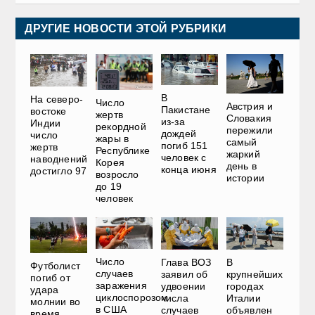
ДРУГИЕ НОВОСТИ ЭТОЙ РУБРИКИ
В
На северо-
Число
Австрия и
Пакистане
востоке
жертв
Словакия
из-за
Индии
рекордной
пережили
дождей
число
жары в
самый
погиб 151
жертв
Республике
жаркий
человек с
наводнений
Корея
день в
конца июня
достигло 97
возросло
истории
до 19
человек
Число
Глава ВОЗ
В
Футболист
случаев
заявил об
крупнейших
погиб от
заражения
удвоении
городах
удара
циклоспорозом
числа
Италии
молнии во
в США
случаев
объявлен
время