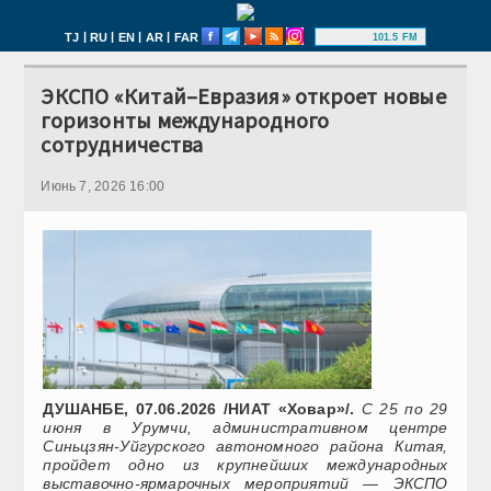
|
|
|
|
TJ
RU
EN
AR
FAR
101.5 FM
ЭКСПО «Китай–Евразия» откроет новые
горизонты международного
сотрудничества
Июнь 7, 2026 16:00
ДУШАНБЕ, 07.06.2026 /НИАТ «Ховар»/.
С 25 по 29
июня в Урумчи, административном центре
Синьцзян-Уйгурского автономного района Китая,
пройдет одно из крупнейших международных
выставочно-ярмарочных мероприятий — ЭКСПО