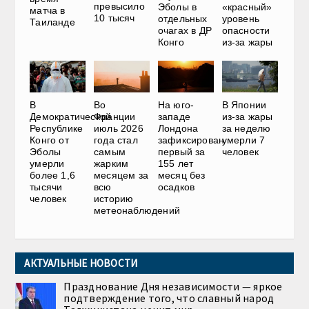
превысило
Эболы в
«красный»
матча в
10 тысяч
отдельных
уровень
Таиланде
очагах в ДР
опасности
Конго
из-за жары
В
Во
На юго-
В Японии
Демократической
Франции
западе
из-за жары
Республике
июль 2026
Лондона
за неделю
Конго от
года стал
зафиксирован
умерли 7
Эболы
самым
первый за
человек
умерли
жарким
155 лет
более 1,6
месяцем за
месяц без
тысячи
всю
осадков
человек
историю
метеонаблюдений
АКТУАЛЬНЫЕ НОВОСТИ
Празднование Дня независимости — яркое
подтверждение того, что славный народ