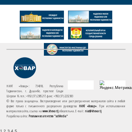
НИАТ «Ховар»: 734018, Республика
Таджикистан, г. Душанбе, проспект Саъди
Шерози 16. тел.: +992 (37) 2385217, факс: +992 (37) 2232383
© Все права защищены. Воспроизведение или распространение материалов сайта в любой
форме только с письменного разрешения руководства
НИАТ «Ховар»
. При использовании
материалов сайта, ссылка на
www.khovar.tj
обязательна. E-mail:
niat@khovar.tj
Разработка сайта:
Рекламное агентство "adMedia"
1 2 3 4 5