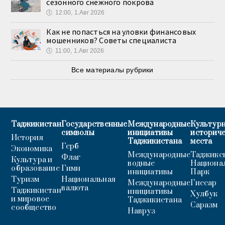
сезонного снежного покрова
🕔
12:00, 1.Авг 2026
Как не попасться на уловки финансовых
мошенников? Советы специалиста
🕔
11:00, 1.Авг 2026
Все материалы рубрики
Таджикистан
Государственные
Международные
Культурн
символы
инициативы
историч
История
Таджикистана
места
Герб
Экономика
Международные
Таджикс
Флаг
Культура и
водные
Национа
образование
Гимн
инициативы
Парк
Туризм
Национальная
Международные
Гиссар
валюта
Таджикистан
инициативы
Хулбук
и мировое
Таджикистана
Саразм
сообщество
Навруз