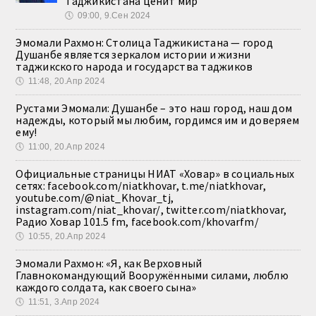
Таджикистана ценит мир
🕔
09:00, 9.Сен 2024
Эмомали Рахмон: Столица Таджикистана — город
Душанбе является зеркалом истории и жизни
таджикского народа и государства таджиков
🕔
11:48, 20.Апр 2024
Рустами Эмомали: Душанбе – это наш город, наш дом
надежды, который мы любим, гордимся им и доверяем
ему!
🕔
11:00, 20.Апр 2024
Официальные страницы НИАТ «Ховар» в социальных
сетях: facebook.com/niatkhovar, t.me/niatkhovar,
youtube.com/@niat_Khovar_tj,
instagram.com/niat_khovar/, twitter.com/niatkhovar,
Радио Ховар 101.5 fm, facebook.com/khovarfm/
🕔
10:55, 20.Апр 2024
Эмомали Рахмон: «Я, как Верховный
Главнокомандующий Вооружёнными силами, люблю
каждого солдата, как своего сына»
🕔
11:51, 3.Апр 2024