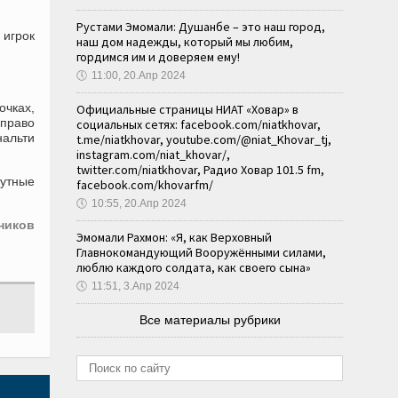
Рустами Эмомали: Душанбе – это наш город,
 игрок
наш дом надежды, который мы любим,
гордимся им и доверяем ему!
🕔
11:00, 20.Апр 2024
чках,
Официальные страницы НИАТ «Ховар» в
 право
социальных сетях: facebook.com/niatkhovar,
альти
t.me/niatkhovar, youtube.com/@niat_Khovar_tj,
instagram.com/niat_khovar/,
twitter.com/niatkhovar, Радио Ховар 101.5 fm,
нутные
facebook.com/khovarfm/
🕔
10:55, 20.Апр 2024
ников
Эмомали Рахмон: «Я, как Верховный
Главнокомандующий Вооружёнными силами,
люблю каждого солдата, как своего сына»
🕔
11:51, 3.Апр 2024
Все материалы рубрики