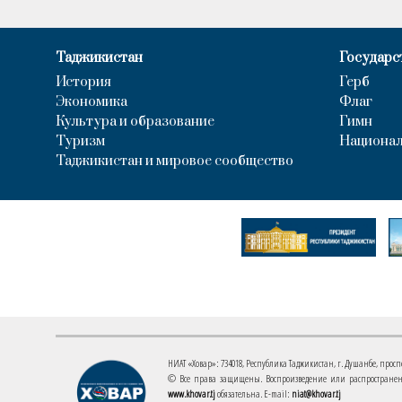
Таджикистан
Государс
История
Герб
Экономика
Флаг
Культура и образование
Гимн
Туризм
Национал
Таджикистан и мировое сообщество
НИАТ «Ховар»: 734018, Республика Таджикистан, г. Душанбе, проспект
© Все права защищены. Воспроизведение или распространени
www.khovar.tj
обязательна. E-mail:
niat@khovar.tj