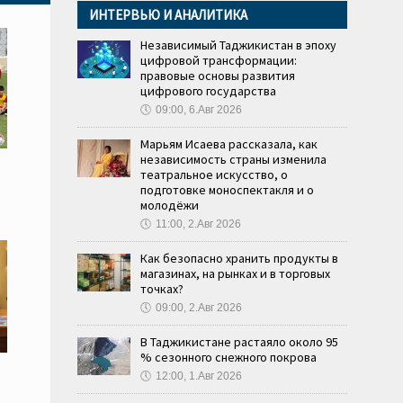
ИНТЕРВЬЮ И АНАЛИТИКА
Независимый Таджикистан в эпоху
цифровой трансформации:
правовые основы развития
цифрового государства
🕔
09:00, 6.Авг 2026
Марьям Исаева рассказала, как
независимость страны изменила
театральное искусство, о
подготовке моноспектакля и о
молодёжи
🕔
11:00, 2.Авг 2026
Как безопасно хранить продукты в
магазинах, на рынках и в торговых
точках?
🕔
09:00, 2.Авг 2026
В Таджикистане растаяло около 95
% сезонного снежного покрова
🕔
12:00, 1.Авг 2026