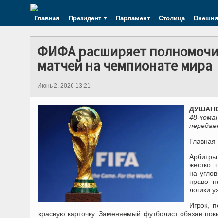
Главная
Президент
Парламент
Столица
Внешня
ФИФА расширяет полномочия
матчей на чемпионате мира
Июнь 2, 2026 13:21
ДУШАНБЕ
48-кома
передает
Главная 
Арбитры
жестко 
на угло
право н
логики у
Игрок, 
красную карточку. Заменяемый футболист обязан пок