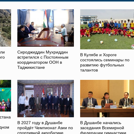
ели
Сироджиддин Мухриддин
В Кулябе и Хороге
ого
встретился с Постоянным
состоялись семинары по
координатором ООН в
развитию футбольных
Таджикистане
талантов
стана
В 2027 году в Душанбе
В Душанбе начались
дном
пройдёт Чемпионат Азии по
заседания Всемирной
спортивной акробатике
федерации гимнастики