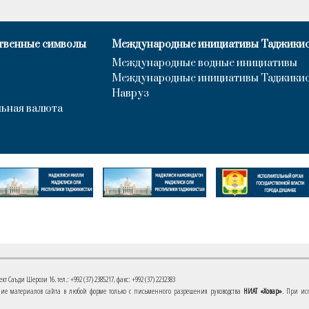
твенные символы
Международные инициативы Таджики
Международные водные инициативы
Международные инициативы Таджики
Навруз
ьная валюта
 Саъди Шерози 16. тел.: +992 (37) 2385217, факс: +992 (37) 2232383
е материалов сайта в любой форме только с письменного разрешения руководства
НИАТ «Ховар»
. При ис