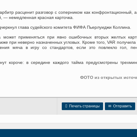
рбитр расценит разговор с соперником как конфронтационный, а
й, — немедленная красная карточка.
черкнул глава судейского комитета ФИФА Пьерлуиджи Коллина.
 может применяться при явно ошибочных вторых желтых карто
акже при неверно назначенных угловых. Кроме того, VAR получила
ния мяча в игру со стандартов, если это повлекло гол, пен
анут короче: в середине каждого тайма предусмотрены трехми
ФОТО из открытых источ

Печать страницы
✉
Отправить