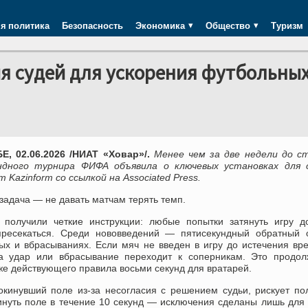
я политика
Безопасность
Экономика
Общество
Туризм
 судей для ускорения футбольны
, 02.06.2026 /НИАТ «Ховар»/.
Менее чем за две недели до с
ндного турнира ФИФА объявила о ключевых установках для с
 Kazinform со ссылкой на Associated Press.
задача — не давать матчам терять темп.
 получили четкие инструкции: любые попытки затянуть игру д
пресекаться. Среди нововведений — пятисекундный обратный о
вых и вбрасываниях. Если мяч не введен в игру до истечения вр
а удар или вбрасывание переходит к соперникам. Это продол
же действующего правила восьми секунд для вратарей.
покинувший поле из-за несогласия с решением судьи, рискует по
инуть поле в течение 10 секунд — исключения сделаны лишь для