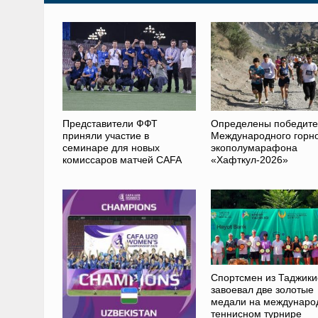
Представители ФФТ
Определены победит
приняли участие в
Международного горн
семинаре для новых
экополумарафона
комиссаров матчей CAFA
«Хафткул-2026»
Спортсмен из Таджики
завоевал две золотые
медали на междунаро
теннисном турнире