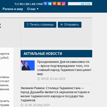
|
|
|
|
TJ
RU
EN
AR
FAR
101.5 FM
Регион и мир
О нас
х

Печать страницы
✉
Отправить
АКТУАЛЬНЫЕ НОВОСТИ
тарта
удей,
Празднование Дня независимости
— яркое подтверждение того, что
славный народ Таджикистана ценит
мир
олжны
🕔
09:00, 9.Сен 2024
тсчет
емени,
Эмомали Рахмон: Столица Таджикистана —
жение
город Душанбе является зеркалом истории и
жизни таджикского народа и государства
таджиков
лучить
 травм
🕔
11:48, 20.Апр 2024