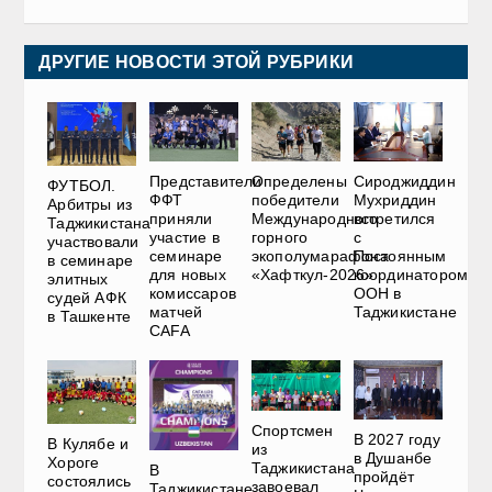
ДРУГИЕ НОВОСТИ ЭТОЙ РУБРИКИ
Представители
Определены
Сироджиддин
ФУТБОЛ.
ФФТ
победители
Мухриддин
Арбитры из
приняли
Международного
встретился
Таджикистана
участие в
горного
с
участвовали
семинаре
экополумарафона
Постоянным
в семинаре
для новых
«Хафткул-2026»
координатором
элитных
комиссаров
ООН в
судей АФК
матчей
Таджикистане
в Ташкенте
CAFA
Спортсмен
В 2027 году
В Кулябе и
из
в Душанбе
Хороге
Таджикистана
В
пройдёт
состоялись
завоевал
Таджикистане