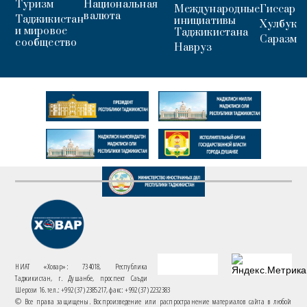
Туризм
Национальная
Международные
Гиссар
валюта
Таджикистан
инициативы
Хулбук
и мировое
Таджикистана
Саразм
сообщество
Навруз
НИАТ «Ховар»: 734018, Республика
Таджикистан, г. Душанбе, проспект Саъди
Шерози 16. тел.: +992 (37) 2385217, факс: +992 (37) 2232383
© Все права защищены. Воспроизведение или распространение материалов сайта в любой