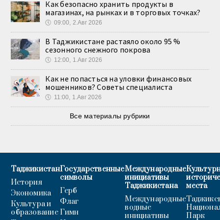
Как безопасно хранить продукты в
магазинах, на рынках и в торговых точках?
🕔
09:00, 2.Авг 2026
В Таджикистане растаяло около 95 %
сезонного снежного покрова
🕔
12:00, 1.Авг 2026
Как не попасться на уловки финансовых
мошенников? Советы специалиста
🕔
11:00, 1.Авг 2026
Все материалы рубрики
Таджикистан
Государственные
Международные
Культурн
символы
инициативы
историч
История
Таджикистана
места
Герб
Экономика
Международные
Таджикс
Флаг
Культура и
водные
Национа
образование
Гимн
инициативы
Парк