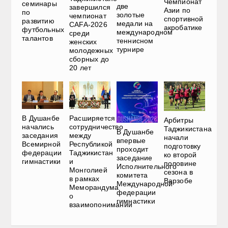
Чемпионат
семинары
две
завершился
Азии по
по
золотые
чемпионат
спортивной
развитию
медали на
CAFA-2026
акробатике
футбольных
международном
среди
талантов
теннисном
женских
турнире
молодежных
сборных до
20 лет
В Душанбе
Расширяется
Арбитры
начались
сотрудничество
Таджикистана
В Душанбе
заседания
между
начали
впервые
Всемирной
Республикой
подготовку
проходит
федерации
Таджикистан
ко второй
заседание
гимнастики
и
половине
Исполнительного
Монголией
сезона в
комитета
в рамках
Варзобе
Международной
Меморандума
федерации
о
гимнастики
взаимопонимании