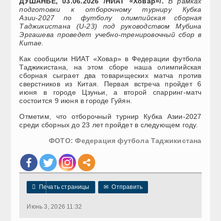
ДУШАНБЕ, 03.06.2026 /НИАТ «Ховар»/.
В рамках
подготовки к отборочному турниру Кубка
Азии-2027 по футболу олимпийская сборная
Таджикистана (U-23) под руководством Мубина
Эргашева проведет учебно-тренировочный сбор в
Китае.
Как сообщили НИАТ «Ховар» в Федерации футбола
Таджикистана, на этом сборе наша олимпийская
сборная сыграет два товарищеских матча против
сверстников из Китая. Первая встреча пройдет 6
июня в городе Цзуньи, а второй спарринг-матч
состоится 9 июня в городе Гуйян.
Отметим, что отборочный турнир Кубка Азии-2027
среди сборных до 23 лет пройдет в следующем году.
ФОТО: Федерация футбола Таджикистана

Печать страницы
✉
Отправить
Июнь 3, 2026 11:32