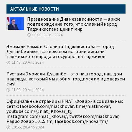
АКТУАЛЬНЫЕ НОВОСТИ
Празднование Дня независимости — яркое
подтверждение того, что славный народ
Таджикистана ценит мир
🕔
09:00, 9.Сен 2024
Эмомали Рахмон: Столица Таджикистана — город
Душанбе является зеркалом истории и жизни
таджикского народа и государства таджиков
🕔
11:48, 20.Апр 2024
Рустами Эмомали: Душанбе – это наш город, наш дом
надежды, который мы любим, гордимся им и доверяем
ему!
🕔
11:00, 20.Апр 2024
Официальные страницы НИАТ «Ховар» в социальных
сетях: facebook.com/niatkhovar, t.me/niatkhovar,
youtube.com/@niat_Khovar_tj,
instagram.com/niat_khovar/, twitter.com/niatkhovar,
Радио Ховар 101.5 fm, facebook.com/khovarfm/
🕔
10:55, 20.Апр 2024