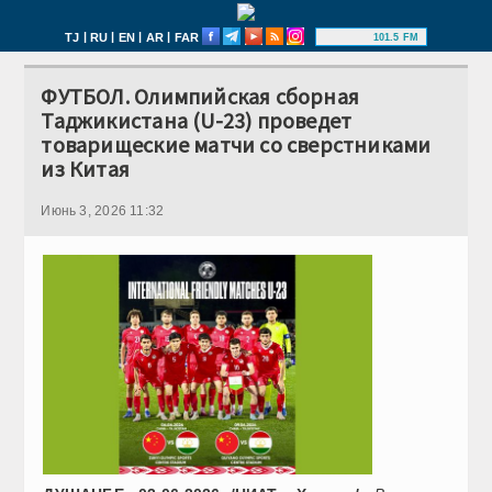
|
|
|
|
TJ
RU
EN
AR
FAR
101.5 FM
ФУТБОЛ. Олимпийская сборная
Таджикистана (U-23) проведет
товарищеские матчи со сверстниками
из Китая
Июнь 3, 2026 11:32