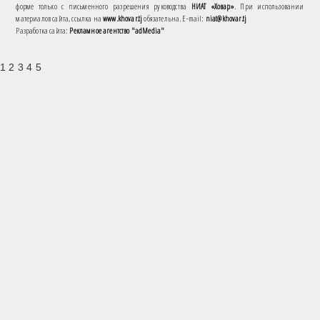
форме только с письменного разрешения руководства
НИАТ «Ховар»
. При использовании
материалов сайта, ссылка на
www.khovar.tj
обязательна. E-mail:
niat@khovar.tj
Разработка сайта:
Рекламное агентство "adMedia"
1 2 3 4 5