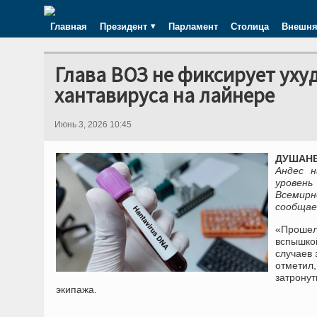
Главная
Президент
Парламент
Столица
Внешня
Глава ВОЗ не фиксирует уху
хантавируса на лайнере
Июнь 3, 2026 10:45
ДУШАНБЕ
Андес н
уровен
Всемирн
сообщае
«Прошел
вспышко
случаев 
отметил
затрону
экипажа.