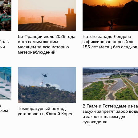
Во Франции июль 2026 года
На юго-западе Лондона
Эболы
стал самым жарким
зафиксирован первый за
ячи
месяцем за всю историю
155 лет месяц без осадков
метеонаблюдений
а
В Гааге и Роттердаме из-за
Температурный рекорд
ском
засухи запретят забор вод
установлен в Южной Корее
и закроют шлюзы для
судоходства