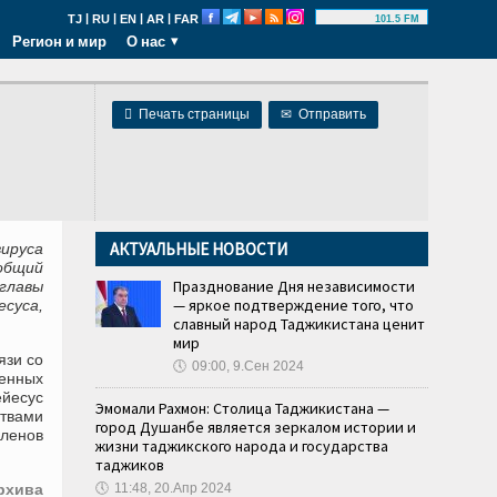
|
|
|
|
TJ
RU
EN
AR
FAR
101.5 FM
Регион и мир
О нас

Печать страницы
✉
Отправить
АКТУАЛЬНЫЕ НОВОСТИ
вируса
общий
Празднование Дня независимости
главы
— яркое подтверждение того, что
есуса,
славный народ Таджикистана ценит
мир
язи со
🕔
09:00, 9.Сен 2024
денных
ейесус
Эмомали Рахмон: Столица Таджикистана —
ствами
город Душанбе является зеркалом истории и
ленов
жизни таджикского народа и государства
таджиков
рхива
🕔
11:48, 20.Апр 2024