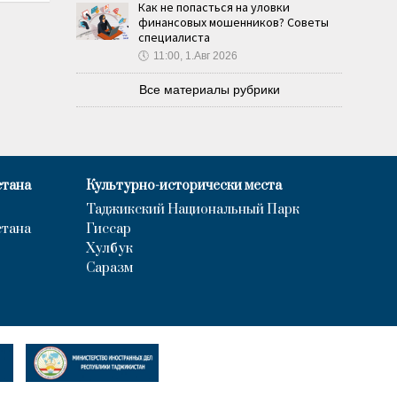
Как не попасться на уловки
финансовых мошенников? Советы
специалиста
🕔
11:00, 1.Авг 2026
Все материалы рубрики
стана
Культурно-исторически места
Таджикский Национальный Парк
стана
Гиссар
Хулбук
Саразм