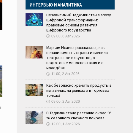
ИНТЕРВЬЮ И АНАЛИТИКА
Независимый Таджикистан в эпоху
цифровой трансформации:
правовые основы развития
цифрового государства
🕔
09:00, 6.Авг 2026
Марьям Исаева рассказала, как
независимость страны изменила
театральное искусство, о
подготовке моноспектакля и о
молодёжи
🕔
11:00, 2.Авг 2026
Как безопасно хранить продукты в
магазинах, на рынках и в торговых
точках?
🕔
09:00, 2.Авг 2026
ы
В Таджикистане растаяло около 95
% сезонного снежного покрова
🕔
12:00, 1.Авг 2026