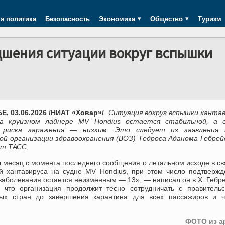
я политика
Безопасность
Экономика
Общество
Туризм
дшения ситуации вокруг вспышки
, 03.06.2026 /НИАТ «Ховар»/
.
Ситуация вокруг вспышки ханта
а круизном лайнере MV Hondius остается стабильной, а 
ь риска заражения — низким. Это следует из заявления 
ой организации здравоохранения (ВОЗ) Тедроса Аданома Гебрей
т ТАСС.
 месяц с момента последнего сообщения о летальном исходе в св
й хантавируса на судне MV Hondius, при этом число подтверж
заболевания остается неизменным — 13», — написал он в Х. Гебр
, что организация продолжит тесно сотрудничать с правитель
тых стран до завершения карантина для всех пассажиров и ч
ФОТО из а