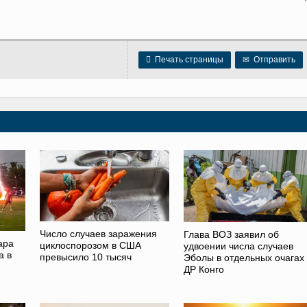

Печать страницы
✉
Отправить
Число случаев заражения
Глава ВОЗ заявил об
ара
циклоспорозом в США
удвоении числа случаев
а в
превысило 10 тысяч
Эболы в отдельных очагах 
ДР Конго