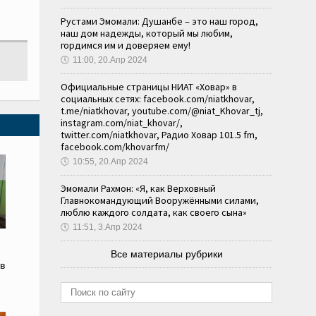
Рустами Эмомали: Душанбе – это наш город,
наш дом надежды, который мы любим,
гордимся им и доверяем ему!
🕔
11:00, 20.Апр 2024
Официальные страницы НИАТ «Ховар» в
социальных сетях: facebook.com/niatkhovar,
t.me/niatkhovar, youtube.com/@niat_Khovar_tj,
instagram.com/niat_khovar/,
twitter.com/niatkhovar, Радио Ховар 101.5 fm,
facebook.com/khovarfm/
🕔
10:55, 20.Апр 2024
Эмомали Рахмон: «Я, как Верховный
Главнокомандующий Вооружёнными силами,
люблю каждого солдата, как своего сына»
🕔
11:51, 3.Апр 2024
Все материалы рубрики
в