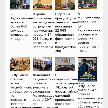
В
В
В целях
В органы
Министерстве
Таджикистане
пропаганды
прокуратуры
внутренних
выявили
законодательства
Таджикистана
дел
более 600
сотрудники
поступило
Таджикистана
случаев
прокуратуры
22 063
сообщили о
колдовства
провели 14
обращения
снижении
и гадания
011 бесед и
физических
уровня
встреч с
и
преступности
населением
юридических
в стране
лиц
В Душанбе
Делегация
В
откроют
Таджикистана
Таджикистане
новую
приняла
зарегистрировали
В Душанбе
Республиканскую
участие в
741 случай
выявили 47
лабораторию
заседании
чрезвычайных
случаев
по
Межгосударственного
ситуаций
воспрепятствован
контролю
совета СНГ
природного
обязательному
качества
по
характера
образованию
сельхозпродукции
промышленной