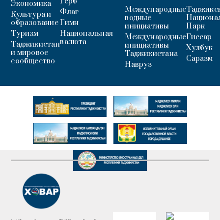
Герб
Экономика
Международные
Таджикс
Флаг
Культура и
водные
Национа
образование
Гимн
инициативы
Парк
Туризм
Национальная
Международные
Гиссар
валюта
Таджикистан
инициативы
Хулбук
и мировое
Таджикистана
Саразм
сообщество
Навруз