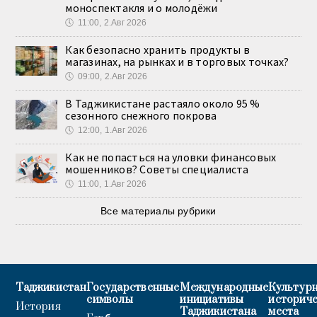
моноспектакля и о молодёжи
🕔
11:00, 2.Авг 2026
Как безопасно хранить продукты в
магазинах, на рынках и в торговых точках?
🕔
09:00, 2.Авг 2026
В Таджикистане растаяло около 95 %
сезонного снежного покрова
🕔
12:00, 1.Авг 2026
Как не попасться на уловки финансовых
мошенников? Советы специалиста
🕔
11:00, 1.Авг 2026
Все материалы рубрики
Таджикистан
Государственные
Международные
Культурн
символы
инициативы
историч
История
Таджикистана
места