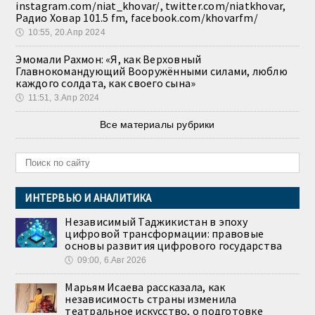
instagram.com/niat_khovar/, twitter.com/niatkhovar,
Радио Ховар 101.5 fm, facebook.com/khovarfm/
🕔
10:55, 20.Апр 2024
Эмомали Рахмон: «Я, как Верховный
Главнокомандующий Вооружёнными силами, люблю
каждого солдата, как своего сына»
🕔
11:51, 3.Апр 2024
Все материалы рубрики
ИНТЕРВЬЮ И АНАЛИТИКА
Независимый Таджикистан в эпоху
цифровой трансформации: правовые
основы развития цифрового государства
🕔
09:00, 6.Авг 2026
Марьям Исаева рассказала, как
независимость страны изменила
театральное искусство, о подготовке