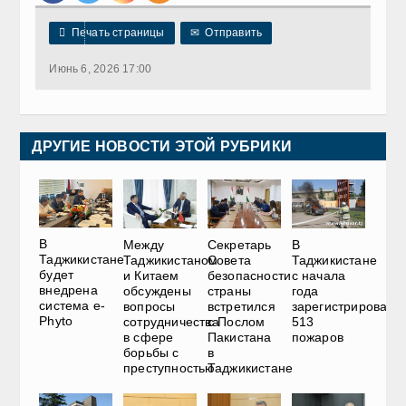

Печать страницы
✉
Отправить
Июнь 6, 2026 17:00
ДРУГИЕ НОВОСТИ ЭТОЙ РУБРИКИ
В
Между
Секретарь
В
Таджикистане
Таджикистаном
Совета
Таджикистане
будет
и Китаем
безопасности
с начала
внедрена
обсуждены
страны
года
система e-
вопросы
встретился
зарегистрировано
Phyto
сотрудничества
с Послом
513
в сфере
Пакистана
пожаров
борьбы с
в
преступностью
Таджикистане