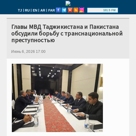
|
|
|
|
TJ
RU
EN
AR
FAR
101.5 FM
Главы МВД Таджикистана и Пакистана
обсудили борьбу с транснациональной
преступностью
Июнь 6, 2026 17:00