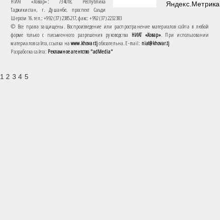
НИАТ «Ховар»: 734018, Республика
Таджикистан, г. Душанбе, проспект Саъди
Шерози 16. тел.: +992 (37) 2385217, факс: +992 (37) 2232383
© Все права защищены. Воспроизведение или распространение материалов сайта в любой
форме только с письменного разрешения руководства
НИАТ «Ховар»
. При использовании
материалов сайта, ссылка на
www.khovar.tj
обязательна. E-mail:
niat@khovar.tj
Разработка сайта:
Рекламное агентство "adMedia"
1 2 3 4 5