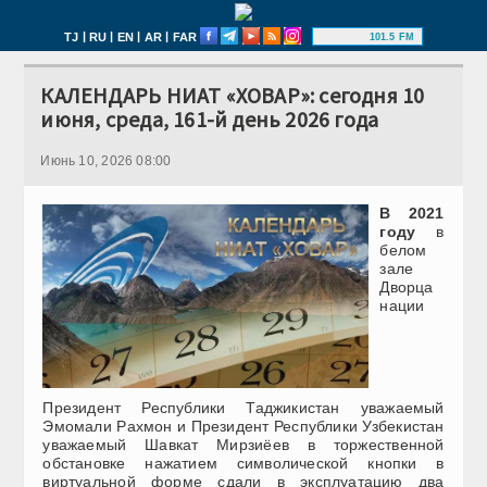
|
|
|
|
TJ
RU
EN
AR
FAR
101.5 FM
КАЛЕНДАРЬ НИАТ «ХОВАР»: сегодня 10
июня, среда, 161-й день 2026 года
Июнь 10, 2026 08:00
В 2021
году
в
белом
зале
Дворца
нации
Президент Республики Таджикистан уважаемый
Эмомали Рахмон и Президент Республики Узбекистан
уважаемый Шавкат Мирзиёев в торжественной
обстановке нажатием символической кнопки в
виртуальной форме сдали в эксплуатацию два