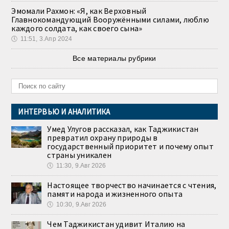
Эмомали Рахмон: «Я, как Верховный
Главнокомандующий Вооружёнными силами, люблю
каждого солдата, как своего сына»
🕔
11:51, 3.Апр 2024
Все материалы рубрики
ИНТЕРВЬЮ И АНАЛИТИКА
Умед Улугов рассказал, как Таджикистан
превратил охрану природы в
государственный приоритет и почему опыт
страны уникален
🕔
11:30, 9.Авг 2026
Настоящее творчество начинается с чтения,
памяти народа и жизненного опыта
🕔
10:30, 9.Авг 2026
Чем Таджикистан удивит Италию на