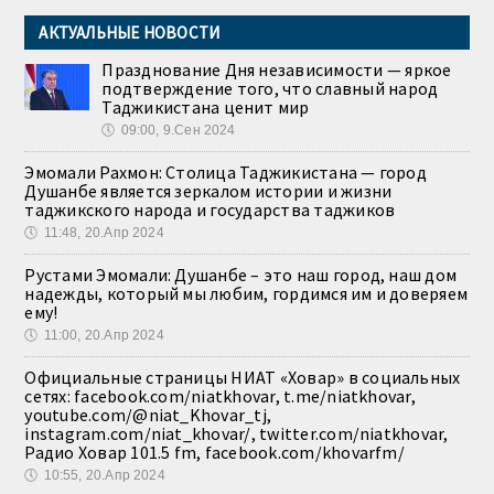
АКТУАЛЬНЫЕ НОВОСТИ
Празднование Дня независимости — яркое
подтверждение того, что славный народ
Таджикистана ценит мир
🕔
09:00, 9.Сен 2024
Эмомали Рахмон: Столица Таджикистана — город
Душанбе является зеркалом истории и жизни
таджикского народа и государства таджиков
🕔
11:48, 20.Апр 2024
Рустами Эмомали: Душанбе – это наш город, наш дом
надежды, который мы любим, гордимся им и доверяем
ему!
🕔
11:00, 20.Апр 2024
Официальные страницы НИАТ «Ховар» в социальных
сетях: facebook.com/niatkhovar, t.me/niatkhovar,
youtube.com/@niat_Khovar_tj,
instagram.com/niat_khovar/, twitter.com/niatkhovar,
Радио Ховар 101.5 fm, facebook.com/khovarfm/
🕔
10:55, 20.Апр 2024