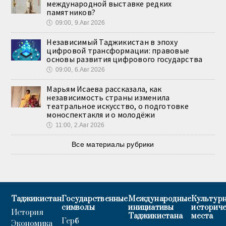
международной выставке редких
памятников?
🕔
09:00, 9.Авг 2026
Независимый Таджикистан в эпоху
цифровой трансформации: правовые
основы развития цифрового государства
🕔
09:00, 6.Авг 2026
Марьям Исаева рассказала, как
независимость страны изменила
театральное искусство, о подготовке
моноспектакля и о молодёжи
🕔
11:00, 2.Авг 2026
Все материалы рубрики
Таджикистан
Государственные
Международные
Культурн
символы
инициативы
историч
История
Таджикистана
места
Герб
Экономика