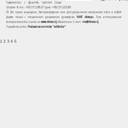
Таджикистан, г. Душанбе, проспект Саъди
Шерози 16. тел.: +992 (37) 2385217, факс: +992 (37) 2232383
© Все права защищены. Воспроизведение или распространение материалов сайта в любой
форме только с письменного разрешения руководства
НИАТ «Ховар»
. При использовании
материалов сайта, ссылка на
www.khovar.tj
обязательна. E-mail:
niat@khovar.tj
Разработка сайта:
Рекламное агентство "adMedia"
1 2 3 4 5