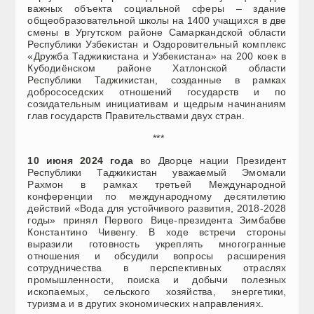
важных объекта социальной сферы – здание
общеобразовательной школы на 1400 учащихся в две
смены в Ургутском районе Самаркандской области
Республики Узбекистан и Оздоровительный комплекс
«Дружба Таджикистана и Узбекистана» на 200 коек в
Кубодиёнском районе Хатлонской области
Республики Таджикистан, созданные в рамках
добрососедских отношений государств и по
созидательным инициативам и щедрым начинаниям
глав государств Правительствами двух стран.
***
10 июня 2024 года
во Дворце нации Президент
Республики Таджикистан уважаемый Эмомали
Рахмон в рамках третьей Международной
конференции по международному десятилетию
действий «Вода для устойчивого развития, 2018-2028
годы» принял Первого Вице-президента Зимбабве
Константино Чивенгу. В ходе встречи стороны
выразили готовность укреплять многогранные
отношения и обсудили вопросы расширения
сотрудничества в перспективных отраслях
промышленности, поиска и добычи полезных
ископаемых, сельского хозяйства, энергетики,
туризма и в других экономических направлениях.