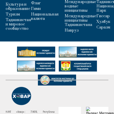
Международные
Таджикс
Флаг
Культура и
водные
Национа
образование
Гимн
инициативы
Парк
Туризм
Национальная
Международные
Гиссар
валюта
Таджикистан
инициативы
Хулбук
и мировое
Таджикистана
Саразм
сообщество
Навруз
НИАТ «Ховар»: 734018, Республика