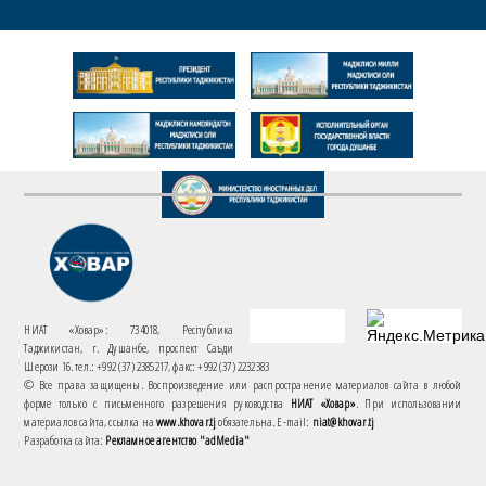
НИАТ «Ховар»: 734018, Республика
Таджикистан, г. Душанбе, проспект Саъди
Шерози 16. тел.: +992 (37) 2385217, факс: +992 (37) 2232383
© Все права защищены. Воспроизведение или распространение материалов сайта в любой
форме только с письменного разрешения руководства
НИАТ «Ховар»
. При использовании
материалов сайта, ссылка на
www.khovar.tj
обязательна. E-mail:
niat@khovar.tj
Разработка сайта:
Рекламное агентство "adMedia"