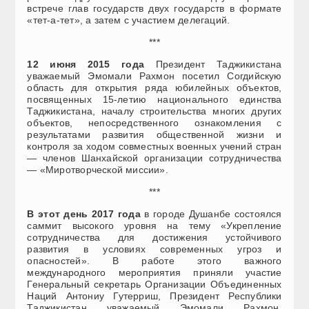
встрече глав государств двух государств в формате
«тет-а-тет», а затем с участием делегаций.
***
12 июня 2015 года
Президент Таджикистана
уважаемый Эмомали Рахмон посетил Согдийскую
область для открытия ряда юбилейных объектов,
посвященных 15-летию национального единства
Таджикистана, началу строительства многих других
объектов, непосредственного ознакомления с
результатами развития общественной жизни и
контроля за ходом совместных военных учений стран
— членов Шанхайской организации сотрудничества
— «Миротворческой миссии».
***
В этот день 2017 года
в городе Душанбе состоялся
саммит высокого уровня на тему «Укрепление
сотрудничества для достижения устойчивого
развития в условиях современных угроз и
опасностей». В работе этого важного
международного мероприятия приняли участие
Генеральный секретарь Организации Объединенных
Наций Антониу Гутерриш, Президент Республики
Таджикистан уважаемый Эмомали Рахмон,