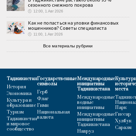
сезонного снежного покрова
🕔
12:00, 1.Авг 2026
Как не попасться на уловки финансовых
мошенников? Советы специалиста
🕔
11:00, 1.Авг 2026
Все материалы рубрики
Таджикистан
Государственные
Международные
Культурн
символы
инициативы
историч
История
Таджикистана
места
Герб
Экономика
Международные
Таджикс
Флаг
Культура и
водные
Национа
образование
Гимн
инициативы
Парк
Туризм
Национальная
Международные
Гиссар
валюта
Таджикистан
инициативы
Хулбук
и мировое
Таджикистана
Саразм
сообщество
Навруз