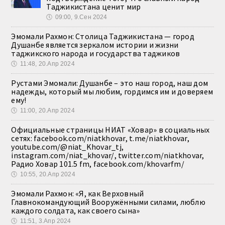
Таджикистана ценит мир
🕔
09:00, 9.Сен 2024
Эмомали Рахмон: Столица Таджикистана — город
Душанбе является зеркалом истории и жизни
таджикского народа и государства таджиков
🕔
11:48, 20.Апр 2024
Рустами Эмомали: Душанбе – это наш город, наш дом
надежды, который мы любим, гордимся им и доверяем
ему!
🕔
11:00, 20.Апр 2024
Официальные страницы НИАТ «Ховар» в социальных
сетях: facebook.com/niatkhovar, t.me/niatkhovar,
youtube.com/@niat_Khovar_tj,
instagram.com/niat_khovar/, twitter.com/niatkhovar,
Радио Ховар 101.5 fm, facebook.com/khovarfm/
🕔
10:55, 20.Апр 2024
Эмомали Рахмон: «Я, как Верховный
Главнокомандующий Вооружёнными силами, люблю
каждого солдата, как своего сына»
🕔
11:51, 3.Апр 2024