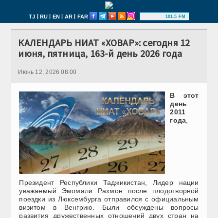
|
|
|
|
TJ
RU
EN
AR
FAR
101.5 FM
КАЛЕНДАРЬ НИАТ «ХОВАР»: сегодня 12
июня, пятница, 163-й день 2026 года
Июнь 12, 2026 08:00
В этот
день
2011
года
,
Президент Республики Таджикистан, Лидер нации
уважаемый Эмомали Рахмон после плодотворной
поездки из Люксембурга отправился с официальным
визитом в Венгрию. Были обсуждены вопросы
развития дружественных отношений двух стран на