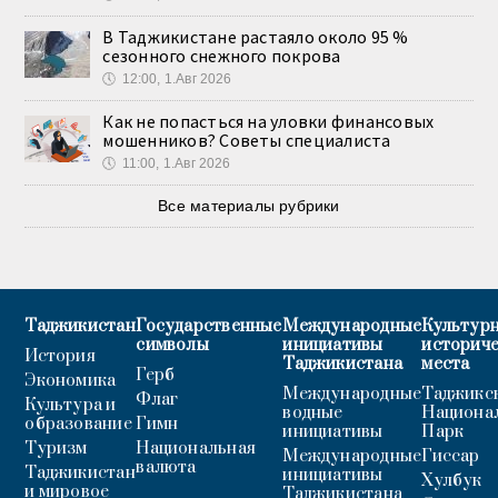
В Таджикистане растаяло около 95 %
сезонного снежного покрова
🕔
12:00, 1.Авг 2026
Как не попасться на уловки финансовых
мошенников? Советы специалиста
🕔
11:00, 1.Авг 2026
Все материалы рубрики
Таджикистан
Государственные
Международные
Культурн
символы
инициативы
историч
История
Таджикистана
места
Герб
Экономика
Международные
Таджикс
Флаг
Культура и
водные
Национа
образование
Гимн
инициативы
Парк
Туризм
Национальная
Международные
Гиссар
валюта
Таджикистан
инициативы
Хулбук
и мировое
Таджикистана