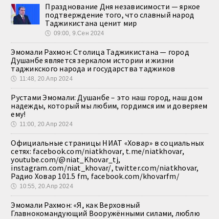
Празднование Дня независимости — яркое
подтверждение того, что славный народ
Таджикистана ценит мир
🕔
09:00, 9.Сен 2024
Эмомали Рахмон: Столица Таджикистана — город
Душанбе является зеркалом истории и жизни
таджикского народа и государства таджиков
🕔
11:48, 20.Апр 2024
Рустами Эмомали: Душанбе – это наш город, наш дом
надежды, который мы любим, гордимся им и доверяем
ему!
🕔
11:00, 20.Апр 2024
Официальные страницы НИАТ «Ховар» в социальных
сетях: facebook.com/niatkhovar, t.me/niatkhovar,
youtube.com/@niat_Khovar_tj,
instagram.com/niat_khovar/, twitter.com/niatkhovar,
Радио Ховар 101.5 fm, facebook.com/khovarfm/
🕔
10:55, 20.Апр 2024
Эмомали Рахмон: «Я, как Верховный
Главнокомандующий Вооружёнными силами, люблю