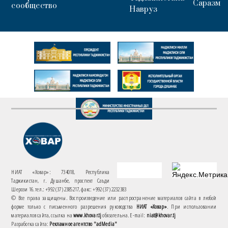
Саразм
сообщество
Навруз
НИАТ «Ховар»: 734018, Республика
Таджикистан, г. Душанбе, проспект Саъди
Шерози 16. тел.: +992 (37) 2385217, факс: +992 (37) 2232383
© Все права защищены. Воспроизведение или распространение материалов сайта в любой
форме только с письменного разрешения руководства
НИАТ «Ховар»
. При использовании
материалов сайта, ссылка на
www.khovar.tj
обязательна. E-mail:
niat@khovar.tj
Разработка сайта:
Рекламное агентство "adMedia"