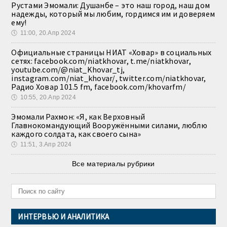
Рустами Эмомали: Душанбе – это наш город, наш дом
надежды, который мы любим, гордимся им и доверяем
ему!
🕔
11:00, 20.Апр 2024
Официальные страницы НИАТ «Ховар» в социальных
сетях: facebook.com/niatkhovar, t.me/niatkhovar,
youtube.com/@niat_Khovar_tj,
instagram.com/niat_khovar/, twitter.com/niatkhovar,
Радио Ховар 101.5 fm, facebook.com/khovarfm/
🕔
10:55, 20.Апр 2024
Эмомали Рахмон: «Я, как Верховный
Главнокомандующий Вооружёнными силами, люблю
каждого солдата, как своего сына»
🕔
11:51, 3.Апр 2024
Все материалы рубрики
ИНТЕРВЬЮ И АНАЛИТИКА