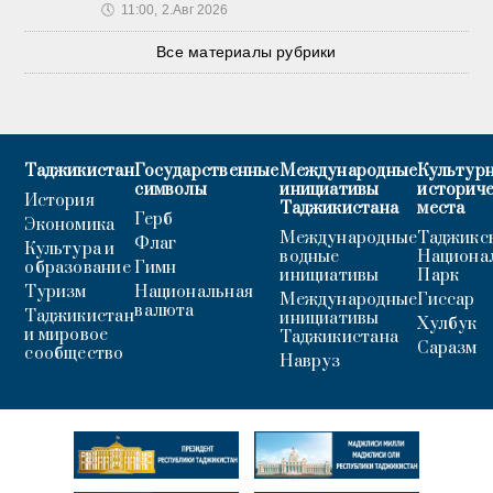
🕔
11:00, 2.Авг 2026
Все материалы рубрики
Таджикистан
Государственные
Международные
Культурн
символы
инициативы
историч
История
Таджикистана
места
Герб
Экономика
Международные
Таджикс
Флаг
Культура и
водные
Национа
образование
Гимн
инициативы
Парк
Туризм
Национальная
Международные
Гиссар
валюта
Таджикистан
инициативы
Хулбук
и мировое
Таджикистана
Саразм
сообщество
Навруз