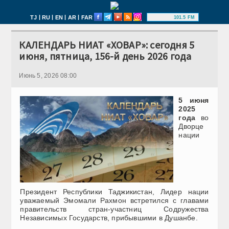
|
|
|
|
TJ
RU
EN
AR
FAR
101.5 FM
КАЛЕНДАРЬ НИАТ «ХОВАР»: сегодня 5
июня, пятница, 156-й день 2026 года
Июнь 5, 2026 08:00
5 июня
2025
года
во
Дворце
нации
Президент Республики Таджикистан, Лидер нации
уважаемый Эмомали Рахмон встретился с главами
правительств стран-участниц Содружества
Независимых Государств, прибывшими в Душанбе.