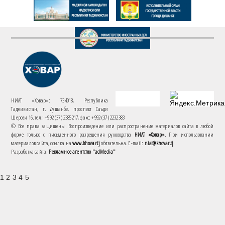
НИАТ «Ховар»: 734018, Республика
Таджикистан, г. Душанбе, проспект Саъди
Шерози 16. тел.: +992 (37) 2385217, факс: +992 (37) 2232383
© Все права защищены. Воспроизведение или распространение материалов сайта в любой
форме только с письменного разрешения руководства
НИАТ «Ховар»
. При использовании
материалов сайта, ссылка на
www.khovar.tj
обязательна. E-mail:
niat@khovar.tj
Разработка сайта:
Рекламное агентство "adMedia"
1 2 3 4 5