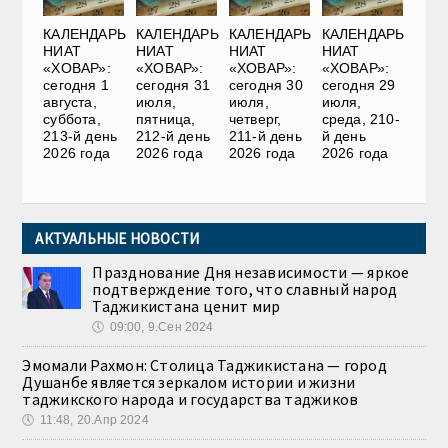
КАЛЕНДАРЬ
КАЛЕНДАРЬ
КАЛЕНДАРЬ
КАЛЕНДАРЬ
НИАТ
НИАТ
НИАТ
НИАТ
«ХОВАР»:
«ХОВАР»:
«ХОВАР»:
«ХОВАР»:
сегодня 1
сегодня 31
сегодня 30
сегодня 29
августа,
июля,
июля,
июля,
суббота,
пятница,
четверг,
среда, 210-
213-й день
212-й день
211-й день
й день
2026 года
2026 года
2026 года
2026 года
АКТУАЛЬНЫЕ НОВОСТИ
Празднование Дня независимости — яркое
подтверждение того, что славный народ
Таджикистана ценит мир
🕔
09:00, 9.Сен 2024
Эмомали Рахмон: Столица Таджикистана — город
Душанбе является зеркалом истории и жизни
таджикского народа и государства таджиков
🕔
11:48, 20.Апр 2024