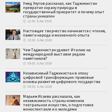
Умед Улугов рассказал, как Таджикистан
превратил охрану природы в
государственный приоритет и почему опыт
страны уникален
🕔
11:30, 9.Авг 2026
Настоящее творчество начинается с чтения,
памяти народа и жизненного опыта
🕔
10:30, 9.Авг 2026
Чем Таджикистан удивит Италию на
международной выставке редких
памятников?
🕔
09:00, 9.Авг 2026
Независимый Таджикистан в эпоху
цифровой трансформации: правовые
основы развития цифрового государства
🕔
09:00, 6.Авг 2026
Марьям Исаева рассказала, как
независимость страны изменила
театральное искусство, о подготовке
моноспектакля и о молодёжи